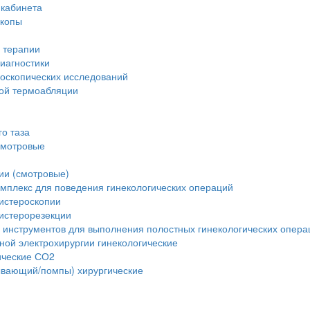
 кабинета
скопы
 терапии
иагностики
доскопических исследований
вой термоабляции
о таза
смотровые
ии (смотровые)
мплекс для поведения гинекологических операций
истероскопии
истерорезекции
 инструментов для выполнения полостных гинекологических опера
ной электрохирургии гинекологические
ические СО2
ывающий/помпы) хирургические