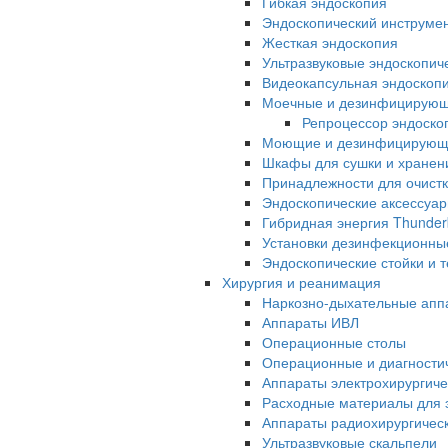
Гибкая эндоскопия
Эндоскопический инструме
Жесткая эндоскопия
Ультразвуковые эндоскопич
Видеокапсульная эндоскопи
Моечные и дезинфицирую
Репроцессор эндоск
Моющие и дезинфицирующи
Шкафы для сушки и хранен
Принадлежности для очистк
Эндоскопические аксессуа
Гибридная энергия Thunder
Установки дезинфекционны
Эндоскопические стойки и 
Хирургия и реанимация
Наркозно-дыхательные апп
Аппараты ИВЛ
Операционные столы
Операционные и диагностич
Аппараты электрохирургиче
Расходные материалы для э
Аппараты радиохирургичес
Ультразвуковые скальпели