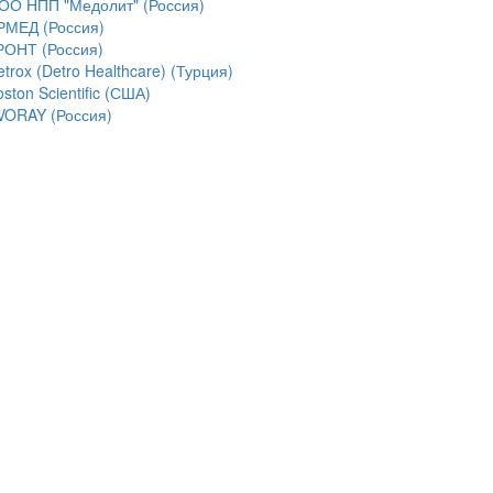
ОО НПП "Медолит" (Россия)
РМЕД (Россия)
РОНТ (Россия)
trox (Detro Healthcare) (Турция)
ston Scientific (США)
VORAY (Россия)