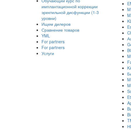
Обучающий курс по
E
имплантационной коррекции
Mi
эректильной дисфункции (1-3
M
уровни)
K
Ищем дилеров
E
Сравнение товаров
C
YML
А
For partners
Ge
For partners
B
Услуги
M
Fa
K
Б
M
M
S
Et
A
B
B
T
Н