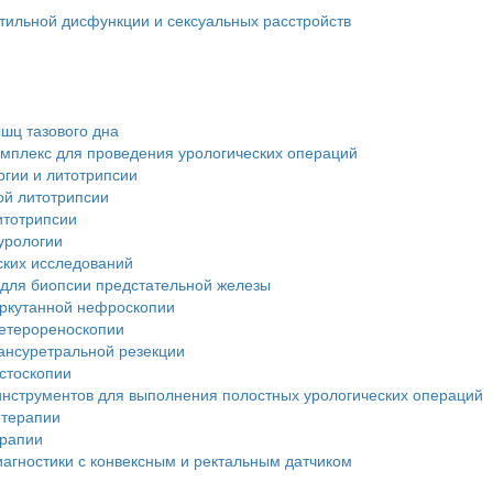
тильной дисфункции и сексуальных расстройств
шц тазового дна
мплекс для проведения урологических операций
ргии и литотрипсии
ой литотрипсии
итотрипсии
урологии
ских исследований
 для биопсии предстательной железы
еркутанной нефроскопии
ретерореноскопии
ансуретральной резекции
стоскопии
инструментов для выполнения полостных урологических операций
 терапии
ерапии
иагностики с конвексным и ректальным датчиком