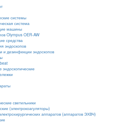
нт
еские системы
ческая система
щие машины
опов Olympus OER-AW
е средства
ия эндоскопов
и и дезинфекции эндоскопов
ры
beat
е эндоскопические
тележки
араты
еские светильники
ские (электрокоагуляторы)
лектрохирургических аппаратов (аппаратов ЭХВЧ)
кие