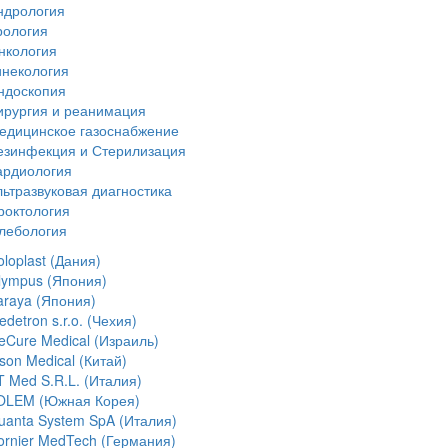
ндрология
рология
нкология
инекология
ндоскопия
ирургия и реанимация
едицинское газоснабжение
езинфекция и Стерилизация
ардиология
льтразвуковая диагностика
роктология
лебология
loplast (Дания)
lympus (Япония)
araya (Япония)
detron s.r.o. (Чехия)
ceCure Medical (Израиль)
son Medical (Китай)
T Med S.R.L. (Италия)
OLEM (Южная Корея)
uanta System SpA (Италия)
ornier MedTech (Германия)