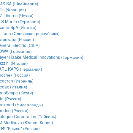
MS SA (Швейцария)
l's (Франция)
Z Liberec (Чехия)
LS Martin (Германия)
saote SpA (Италия)
hirana (Словацкая республика)
строкард (Россия)
neral Electric (США)
OWA (Германия)
eyer-Haake Medical Innovations (Германия)
zzini (Италия)
ARL KAPS (Германия)
иоспек (Россия)
ederen (Израиль)
edax (Италия)
onoScape (Китай)
ta (Россия)
pexmed (Нидерланды)
andeq (Россия)
ioteque Corporation (Тайвань)
M Medinova (Южная Корея)
ПФ "Крыло" (Россия)