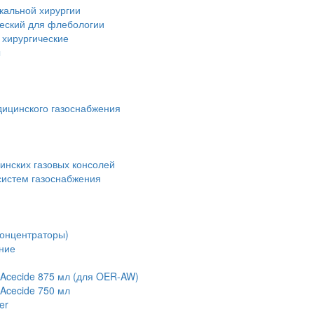
кальной хирургии
ческий для флебологии
 хирургические
ы
дицинского газоснабжения
инских газовых консолей
истем газоснабжения
концентраторы)
ние
Acecide 875 мл (для OER-AW)
Acecide 750 мл
er