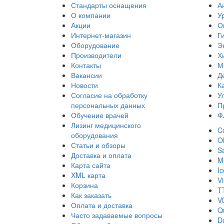
Стандарты оснащения
А
О компании
У
Акции
О
Интернет-магазин
Г
Оборудование
Э
Производители
Х
Контакты
М
Вакансии
Д
Новости
К
Согласие на обработку
У
персональных данных
П
Обучение врачей
Ф
Лизинг медицинского
Co
оборудования
O
Статьи и обзоры
S
Доставка и оплата
Me
Карта сайта
I
XML карта
Vi
Корзина
T
Как заказать
V
Оплата и доставка
Q
Часто задаваемые вопросы
D