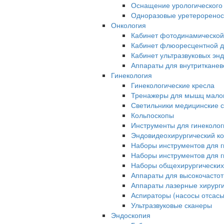
Оснащение урологического
Одноразовые уретерорено
Онкология
Кабинет фотодинамической
Кабинет флюоресцентной д
Кабинет ультразвуковых эн
Аппараты для внутриткане
Гинекология
Гинекологические кресла
Тренажеры для мышц малог
Светильники медицинские 
Кольпоскопы
Инструменты для гинеколог
Эндовидеохирургический ко
Наборы инструментов для г
Наборы инструментов для г
Наборы общехирургических
Аппараты для высокочастот
Аппараты лазерные хирург
Аспираторы (насосы отсас
Ультразвуковые сканеры
Эндоскопия