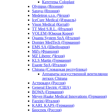
Катетеры Coloplast
Olympus (Япония)
Saraya (Япония)
Medetron s.r.o. (Чехия)
IceCure Medical (Израиль)
Vison Medical (Китай)
TT Med S.R.L. (Италия)
VOLEM (Южная Корея)
Quanta System SpA (Италия)
Dornier MedTech (Германия)
EMS SA (Швейцария)
Mil's (Франция)
MZ Liberec (Чехия)
KLS Martin (Германия)
Esaote SpA (Италия)
Chirana (Словацкая республика)
Аппараты искусственной вентиляции
легких Chirana
Астрокард (Россия)
General Electric (США)
BOWA (Германия)
Meyer-Haake Medical Innovations (Германия)
Fazzini (Италия)
KARL KAPS (Германия)
Биоспек (Россия)