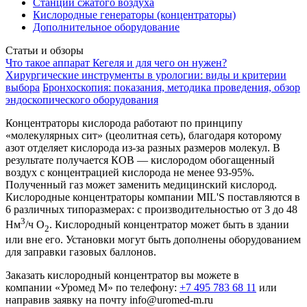
Станции сжатого воздуха
Кислородные генераторы (концентраторы)
Дополнительное оборудование
Статьи и обзоры
Что такое аппарат Кегеля и для чего он нужен?
Хирургические инструменты в урологии: виды и критерии
выбора
Бронхоскопия: показания, методика проведения, обзор
эндоскопического оборудования
Концентраторы кислорода работают по принципу
«молекулярных сит» (цеолитная сеть), благодаря которому
азот отделяет кислорода из-за разных размеров молекул. В
результате получается КОВ — кислородом обогащенный
воздух с концентрацией кислорода не менее 93-95%.
Полученный газ может заменить медицинский кислород.
Кислородные концентраторы компании MIL'S поставляются в
6 различных типоразмерах: с производительностью от 3 до 48
3
Нм
/ч О
. Кислородный концентратор может быть в здании
2
или вне его. Установки могут быть дополнены оборудованием
для заправки газовых баллонов.
Заказать кислородный концентратор вы можете в
компании «Уромед М» по телефону:
+7 495 783 68 11
или
направив заявку на почту info@uromed-m.ru