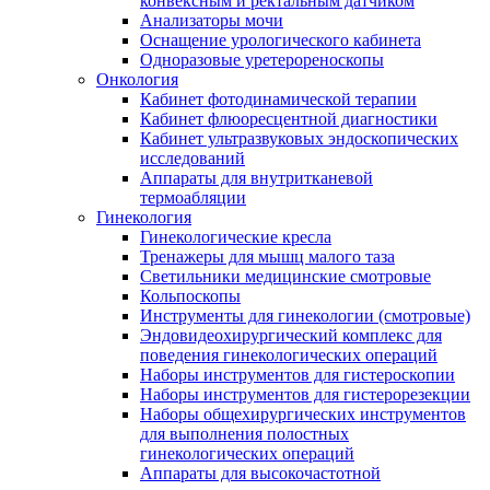
конвексным и ректальным датчиком
Анализаторы мочи
Оснащение урологического кабинета
Одноразовые уретерореноскопы
Онкология
Кабинет фотодинамической терапии
Кабинет флюоресцентной диагностики
Кабинет ультразвуковых эндоскопических
исследований
Аппараты для внутритканевой
термоабляции
Гинекология
Гинекологические кресла
Тренажеры для мышц малого таза
Светильники медицинские смотровые
Кольпоскопы
Инструменты для гинекологии (смотровые)
Эндовидеохирургический комплекс для
поведения гинекологических операций
Наборы инструментов для гистероскопии
Наборы инструментов для гистерорезекции
Наборы общехирургических инструментов
для выполнения полостных
гинекологических операций
Аппараты для высокочастотной