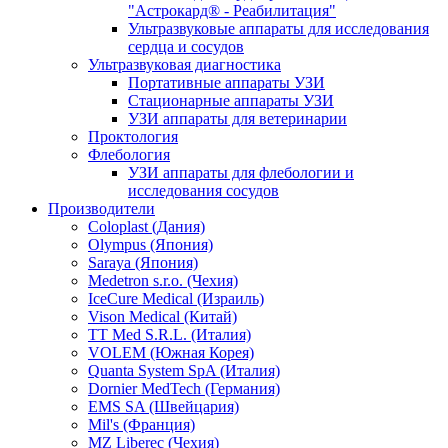
"Астрокард® - Реабилитация"
Ультразвуковые аппараты для исследования
сердца и сосудов
Ультразвуковая диагностика
Портативные аппараты УЗИ
Стационарные аппараты УЗИ
УЗИ аппараты для ветеринарии
Проктология
Флебология
УЗИ аппараты для флебологии и
исследования сосудов
Производители
Coloplast (Дания)
Olympus (Япония)
Saraya (Япония)
Medetron s.r.o. (Чехия)
IceCure Medical (Израиль)
Vison Medical (Китай)
TT Med S.R.L. (Италия)
VOLEM (Южная Корея)
Quanta System SpA (Италия)
Dornier MedTech (Германия)
EMS SA (Швейцария)
Mil's (Франция)
MZ Liberec (Чехия)