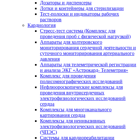
Дозаторы и диспенсеры
Лотки и контейнеры для стерилизации
Тест-полоски и индикаторы рабочих
растворов
Кардиология
Стресс-тест система (Комплекс для
проведения проб с физической нагрузкой)
Аппараты для холтеровского
мониторирования сердечной деятельности и
суточного мониторирования артериального
давления
Аппараты для телеметрической регистрации
и анализа ЭКГ «Астрокард- Телеметрия»
Комплекс для проведения
полисомнографических исследований
Нефлюороскопические комплексы для
проведения внутрисердечных
электрофизиологических исследований
сердца
Комплексы для многоканального
картирования сердца
Комплексы для неинвазивных
электрофизиологических исследований
(ЧПЭС)
Системы для кардиореабилитации