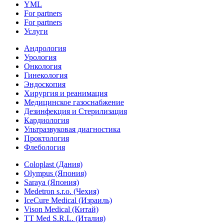
YML
For partners
For partners
Услуги
Андрология
Урология
Онкология
Гинекология
Эндоскопия
Хирургия и реанимация
Медицинское газоснабжение
Дезинфекция и Стерилизация
Кардиология
Ультразвуковая диагностика
Проктология
Флебология
Coloplast (Дания)
Olympus (Япония)
Saraya (Япония)
Medetron s.r.o. (Чехия)
IceCure Medical (Израиль)
Vison Medical (Китай)
TT Med S.R.L. (Италия)