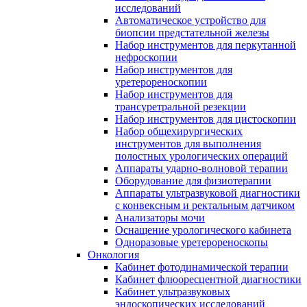
исследований
Автоматическое устройство для
биопсии предстательной железы
Набор инструментов для перкутанной
нефроскопии
Набор инструментов для
уретерореноскопии
Набор инструментов для
трансуретральной резекции
Набор инструментов для цистоскопии
Набор общехирургических
инструментов для выполнения
полостных урологических операций
Аппараты ударно-волновой терапии
Оборудование для физиотерапии
Аппараты ультразвуковой диагностики
с конвексным и ректальным датчиком
Анализаторы мочи
Оснащение урологического кабинета
Одноразовые уретерореноскопы
Онкология
Кабинет фотодинамической терапии
Кабинет флюоресцентной диагностики
Кабинет ультразвуковых
эндоскопических исследований