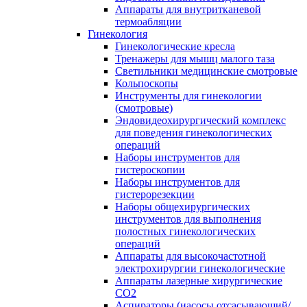
Аппараты для внутритканевой
термоабляции
Гинекология
Гинекологические кресла
Тренажеры для мышц малого таза
Светильники медицинские смотровые
Кольпоскопы
Инструменты для гинекологии
(смотровые)
Эндовидеохирургический комплекс
для поведения гинекологических
операций
Наборы инструментов для
гистероскопии
Наборы инструментов для
гистерорезекции
Наборы общехирургических
инструментов для выполнения
полостных гинекологических
операций
Аппараты для высокочастотной
электрохирургии гинекологические
Аппараты лазерные хирургические
СО2
Аспираторы (насосы отсасывающий/