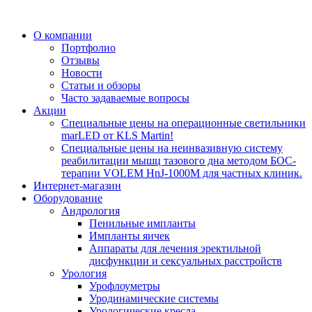
О компании
Портфолио
Отзывы
Новости
Статьи и обзоры
Часто задаваемые вопросы
Акции
Специальные цены на операционные светильники
marLED от KLS Martin!
Специальные цены на неинвазивную систему
реабилитации мышц тазового дна методом БОС-
терапии VOLEM HnJ-1000M для частных клиник.
Интернет-магазин
Оборудование
Андрология
Пенильные импланты
Импланты яичек
Аппараты для лечения эректильной
дисфункции и сексуальных расстройств
Урология
Урофлоуметры
Уродинамические системы
Урологические кресла