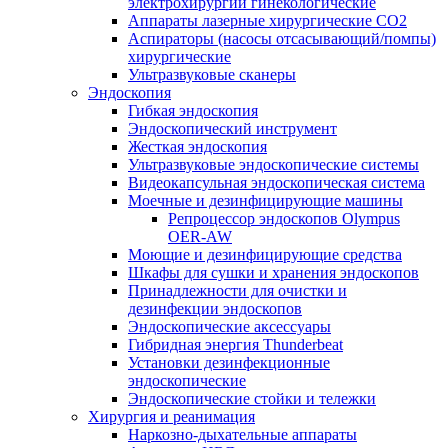
электрохирургии гинекологические
Аппараты лазерные хирургические СО2
Аспираторы (насосы отсасывающий/помпы)
хирургические
Ультразвуковые сканеры
Эндоскопия
Гибкая эндоскопия
Эндоскопический инструмент
Жесткая эндоскопия
Ультразвуковые эндоскопические системы
Видеокапсульная эндоскопическая система
Моечные и дезинфицирующие машины
Репроцессор эндоскопов Olympus
OER-AW
Моющие и дезинфицирующие средства
Шкафы для сушки и хранения эндоскопов
Принадлежности для очистки и
дезинфекции эндоскопов
Эндоскопические аксессуары
Гибридная энергия Thunderbeat
Установки дезинфекционные
эндоскопические
Эндоскопические стойки и тележки
Хирургия и реанимация
Наркозно-дыхательные аппараты