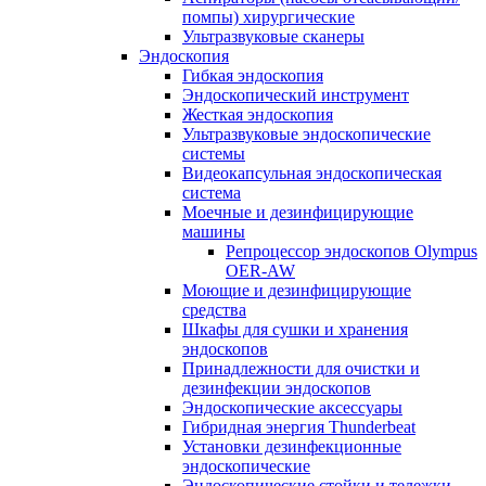
помпы) хирургические
Ультразвуковые сканеры
Эндоскопия
Гибкая эндоскопия
Эндоскопический инструмент
Жесткая эндоскопия
Ультразвуковые эндоскопические
системы
Видеокапсульная эндоскопическая
система
Моечные и дезинфицирующие
машины
Репроцессор эндоскопов Olympus
OER-AW
Моющие и дезинфицирующие
средства
Шкафы для сушки и хранения
эндоскопов
Принадлежности для очистки и
дезинфекции эндоскопов
Эндоскопические аксессуары
Гибридная энергия Thunderbeat
Установки дезинфекционные
эндоскопические
Эндоскопические стойки и тележки