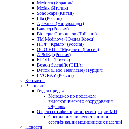
Mederen (Израиль)
Medax (Италия)
SonoScape (Китай)
Etta (Россия)
Apexmed (Нидерланды)
Bandeq (Россия)
Bioteque Corporation (Тайвань)
TM Medinova (Южная Корея)
НПФ "Крыло" (Россия)
ООО НПП "Медолит" (Россия)
АРМЕД (Россия)
КРОНТ (Россия)
Boston Scientific (США)
Detrox (Detro Healthcare) (Турция)
EVORAY (Россия)
Контакты
Вакансии
Отдел продаж
Менеджер по продажам
эндоскопического оборудования
Olympus
Отдел сертификации и регистрации МИ
Специалист по регистрации и
сертификации медицинских изделий
Новости