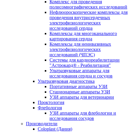
Комплекс для проведения
полисомнографических исследований
Нефлюороскопические комплексы для
проведения внутрисердечных
электрофизиологических
исследований сердца
Комплексы для многоканального
картирования сердца
Комплексы для неинвазивных
электрофизиологических
исследований (ЧПЭС)
Системы для кардиореабилитации
"Астрокард® - Реабилитация"
Ультразвуковые аппараты для
исследования сердца и сосудов
Ультразвуковая диагностика
Портативные аппараты УЗИ
Стационарные аппараты УЗИ
УЗИ аппараты для ветеринарии
Проктология
Флебология
УЗИ аппараты для флебологии и
исследования сосудов
Производители
Coloplast (Дания)