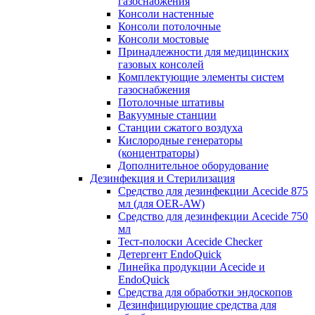
газоснабжения
Консоли настенные
Консоли потолочные
Консоли мостовые
Принадлежности для медицинских
газовых консолей
Комплектующие элементы систем
газоснабжения
Потолочные штативы
Вакуумные станции
Станции сжатого воздуха
Кислородные генераторы
(концентраторы)
Дополнительное оборудование
Дезинфекция и Стерилизация
Средство для дезинфекции Acecide 875
мл (для OER-AW)
Средство для дезинфекции Acecide 750
мл
Тест-полоски Acecide Checker
Детергент EndoQuick
Линейка продукции Acecide и
EndoQuick
Средства для обработки эндоскопов
Дезинфицирующие средства для