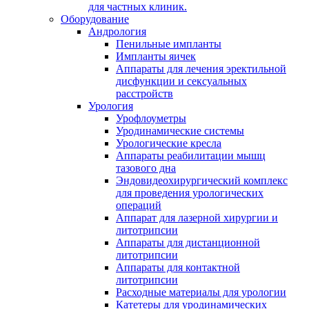
для частных клиник.
Оборудование
Андрология
Пенильные импланты
Импланты яичек
Аппараты для лечения эректильной
дисфункции и сексуальных
расстройств
Урология
Урофлоуметры
Уродинамические системы
Урологические кресла
Аппараты реабилитации мышц
тазового дна
Эндовидеохирургический комплекс
для проведения урологических
операций
Аппарат для лазерной хирургии и
литотрипсии
Аппараты для дистанционной
литотрипсии
Аппараты для контактной
литотрипсии
Расходные материалы для урологии
Катетеры для уродинамических