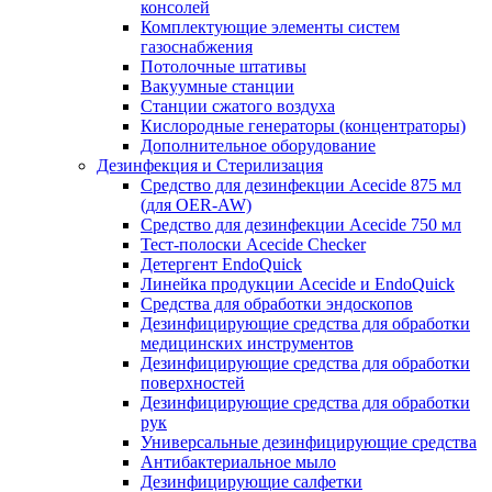
консолей
Комплектующие элементы систем
газоснабжения
Потолочные штативы
Вакуумные станции
Станции сжатого воздуха
Кислородные генераторы (концентраторы)
Дополнительное оборудование
Дезинфекция и Стерилизация
Средство для дезинфекции Acecide 875 мл
(для OER-AW)
Средство для дезинфекции Acecide 750 мл
Тест-полоски Acecide Checker
Детергент EndoQuick
Линейка продукции Acecide и EndoQuick
Средства для обработки эндоскопов
Дезинфицирующие средства для обработки
медицинских инструментов
Дезинфицирующие средства для обработки
поверхностей
Дезинфицирующие средства для обработки
рук
Универсальные дезинфицирующие средства
Антибактериальное мыло
Дезинфицирующие салфетки