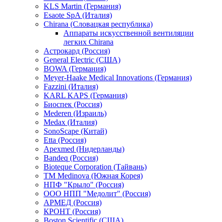
KLS Martin (Германия)
Esaote SpA (Италия)
Chirana (Словацкая республика)
Аппараты искусственной вентиляции
легких Chirana
Астрокард (Россия)
General Electric (США)
BOWA (Германия)
Meyer-Haake Medical Innovations (Германия)
Fazzini (Италия)
KARL KAPS (Германия)
Биоспек (Россия)
Mederen (Израиль)
Medax (Италия)
SonoScape (Китай)
Etta (Россия)
Apexmed (Нидерланды)
Bandeq (Россия)
Bioteque Corporation (Тайвань)
TM Medinova (Южная Корея)
НПФ "Крыло" (Россия)
ООО НПП "Медолит" (Россия)
АРМЕД (Россия)
КРОНТ (Россия)
Boston Scientific (США)