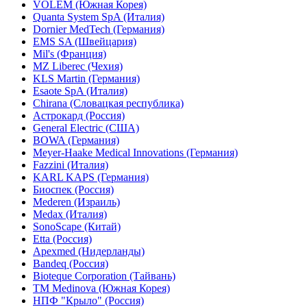
VOLEM (Южная Корея)
Quanta System SpA (Италия)
Dornier MedTech (Германия)
EMS SA (Швейцария)
Mil's (Франция)
MZ Liberec (Чехия)
KLS Martin (Германия)
Esaote SpA (Италия)
Chirana (Словацкая республика)
Астрокард (Россия)
General Electric (США)
BOWA (Германия)
Meyer-Haake Medical Innovations (Германия)
Fazzini (Италия)
KARL KAPS (Германия)
Биоспек (Россия)
Mederen (Израиль)
Medax (Италия)
SonoScape (Китай)
Etta (Россия)
Apexmed (Нидерланды)
Bandeq (Россия)
Bioteque Corporation (Тайвань)
TM Medinova (Южная Корея)
НПФ "Крыло" (Россия)