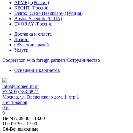
АРМЕД (Россия)
КРОНТ (Россия)
Detrox (Detro Healthcare) (Турция)
Boston Scientific (США)
EVORAY (Россия)
Доставка и оплата
Лизинг
Обучение врачей
Услуги
Сooperation with foreign partners/Сотрудничество
Оснащение кабинетов
info@uromed-m.ru
+7 (495) 783-68-11
Москва, ул. Введенского дом. 1, стр.1
Нет товаров
0
р.
0
Пн-Чт:
09.30 – 18.00
Пт:
09.30 – 17.00
Сб-Вс:
выходные