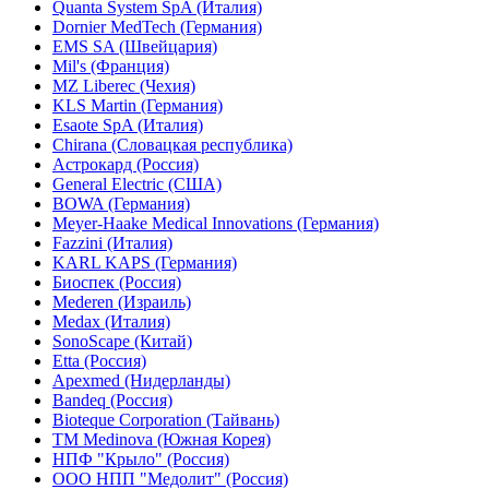
Quanta System SpA (Италия)
Dornier MedTech (Германия)
EMS SA (Швейцария)
Mil's (Франция)
MZ Liberec (Чехия)
KLS Martin (Германия)
Esaote SpA (Италия)
Chirana (Словацкая республика)
Астрокард (Россия)
General Electric (США)
BOWA (Германия)
Meyer-Haake Medical Innovations (Германия)
Fazzini (Италия)
KARL KAPS (Германия)
Биоспек (Россия)
Mederen (Израиль)
Medax (Италия)
SonoScape (Китай)
Etta (Россия)
Apexmed (Нидерланды)
Bandeq (Россия)
Bioteque Corporation (Тайвань)
TM Medinova (Южная Корея)
НПФ "Крыло" (Россия)
ООО НПП "Медолит" (Россия)