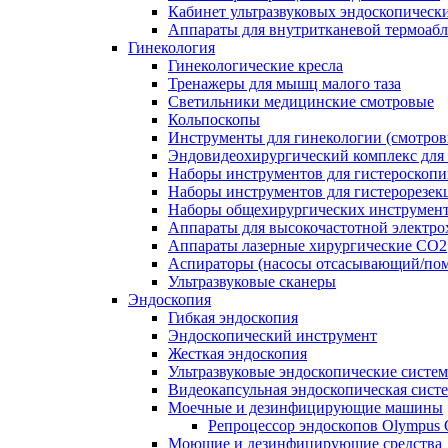
Кабинет ультразвуковых эндоскопическ
Аппараты для внутритканевой термоаб
Гинекология
Гинекологические кресла
Тренажеры для мышц малого таза
Светильники медицинские смотровые
Кольпоскопы
Инструменты для гинекологии (смотров
Эндовидеохирургический комплекс для 
Наборы инструментов для гистероскоп
Наборы инструментов для гистерорезек
Наборы общехирургических инструмент
Аппараты для высокочастотной электро
Аппараты лазерные хирургические СО2
Аспираторы (насосы отсасывающий/пом
Ультразвуковые сканеры
Эндоскопия
Гибкая эндоскопия
Эндоскопический инструмент
Жесткая эндоскопия
Ультразвуковые эндоскопические систе
Видеокапсульная эндоскопическая сист
Моечные и дезинфицирующие машины
Репроцессор эндоскопов Olympu
Моющие и дезинфицирующие средства