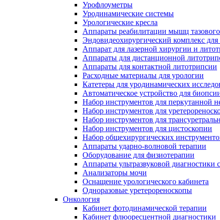
Урофлоуметры
Уродинамические системы
Урологические кресла
Аппараты реабилитации мышц тазового
Эндовидеохирургический комплекс для
Аппарат для лазерной хирургии и лито
Аппараты для дистанционной литотрип
Аппараты для контактной литотрипсии
Расходные материалы для урологии
Катетеры для уродинамических исслед
Автоматическое устройство для биопси
Набор инструментов для перкутанной 
Набор инструментов для уретерореноск
Набор инструментов для трансуретраль
Набор инструментов для цистоскопии
Набор общехирургических инструменто
Аппараты ударно-волновой терапии
Оборудование для физиотерапии
Аппараты ультразвуковой диагностики 
Анализаторы мочи
Оснащение урологического кабинета
Одноразовые уретерореноскопы
Онкология
Кабинет фотодинамической терапии
Кабинет флюоресцентной диагностики