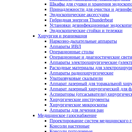
Шкафы для сушки и хранения эндоскоп
Принадлежности для очистки и дезинф
Эндоскопические аксессуары
Гибридная энергия Thunderbeat
Установки дезинфекционные эндоскопи
Эндоскопические стойки и тележки
Хирургия и реанимация
Наркозно-дыхательные аппараты
Аппараты ИВЛ
Операционные столы
Операционные и диагностические свет
Аппараты электрохирургические (элект
Расходные материалы для электрохирур
Аппараты радиохирургические
Ультразвуковые скальпели
Аппарат лазерный для торакальной хир
Аппарат лазерный хирургический для ф
Аспираторы (отсасыватели) хирургичес
Хирургические инструменты
Хирургические микроскопы
Аппараты для лечения ран
Медицинское газоснабжение
Проектирование систем медицинского 
Консоли настенные
Консоли потолочные