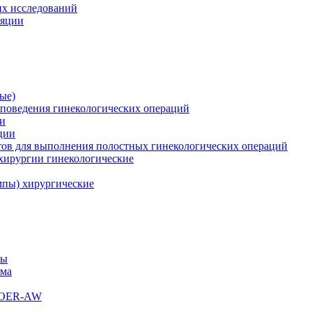
их исследований
ляции
ые)
поведения гинекологических операций
ии
ции
ов для выполнения полостных гинекологических операций
хирургии гинекологические
пы) хирургические
мы
ема
s OER-AW