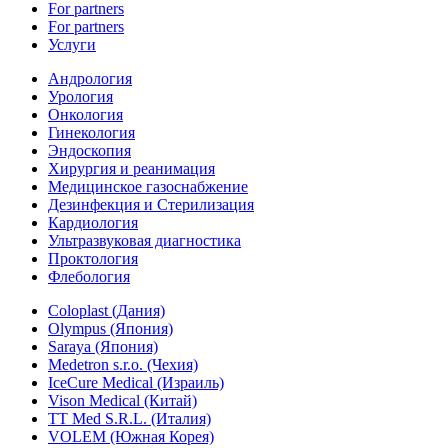
For partners
For partners
Услуги
Андрология
Урология
Онкология
Гинекология
Эндоскопия
Хирургия и реанимация
Медицинское газоснабжение
Дезинфекция и Стерилизация
Кардиология
Ультразвуковая диагностика
Проктология
Флебология
Coloplast (Дания)
Olympus (Япония)
Saraya (Япония)
Medetron s.r.o. (Чехия)
IceCure Medical (Израиль)
Vison Medical (Китай)
TT Med S.R.L. (Италия)
VOLEM (Южная Корея)