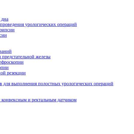
 дна
 проведения урологических операций
трипсии
сии
ований
и предстательной железы
нефроскопии
опии
ной резекции
в для выполнения полостных урологических операций
с конвексным и ректальным датчиком