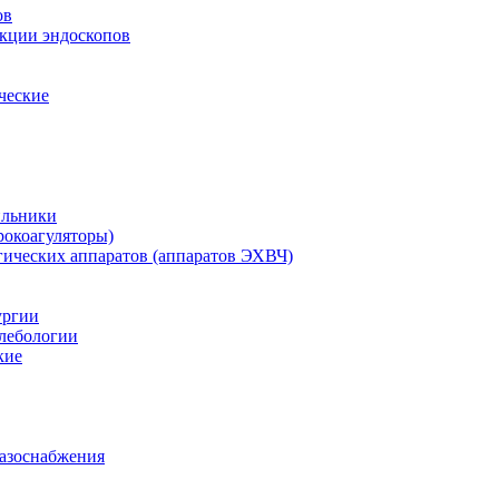
ов
екции эндоскопов
ческие
ильники
рокоагуляторы)
гических аппаратов (аппаратов ЭХВЧ)
ургии
лебологии
кие
газоснабжения