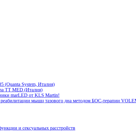
5 (Quanta System, Италия)
ла TT MED (Италия)
ники marLED от KLS Martin!
 реабилитации мышц тазового дна методом БОС-терапии VOLEM
функции и сексуальных расстройств