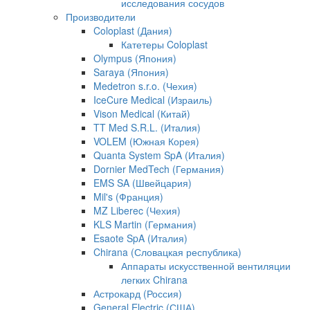
исследования сосудов
Производители
Coloplast (Дания)
Катетеры Coloplast
Olympus (Япония)
Saraya (Япония)
Medetron s.r.o. (Чехия)
IceCure Medical (Израиль)
Vison Medical (Китай)
TT Med S.R.L. (Италия)
VOLEM (Южная Корея)
Quanta System SpA (Италия)
Dornier MedTech (Германия)
EMS SA (Швейцария)
Mil's (Франция)
MZ Liberec (Чехия)
KLS Martin (Германия)
Esaote SpA (Италия)
Chirana (Словацкая республика)
Аппараты искусственной вентиляции
легких Chirana
Астрокард (Россия)
General Electric (США)