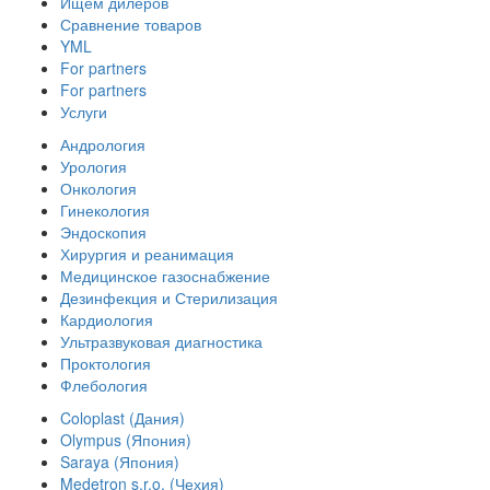
Ищем дилеров
Сравнение товаров
YML
For partners
For partners
Услуги
Андрология
Урология
Онкология
Гинекология
Эндоскопия
Хирургия и реанимация
Медицинское газоснабжение
Дезинфекция и Стерилизация
Кардиология
Ультразвуковая диагностика
Проктология
Флебология
Coloplast (Дания)
Olympus (Япония)
Saraya (Япония)
Medetron s.r.o. (Чехия)