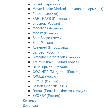
BOWA (Германия)
Meyer-Haake Medical Innovations (Германия)
Fazzini (Италия)
KARL KAPS (Германия)
Биоспек (Россия)
Mederen (Израиль)
Medax (Италия)
SonoScape (Китай)
Etta (Россия)
Apexmed (Нидерланды)
Bandeq (Россия)
Bioteque Corporation (Тайвань)
TM Medinova (Южная Корея)
НПФ "Крыло" (Россия)
ООО НПП "Медолит" (Россия)
АРМЕД (Россия)
КРОНТ (Россия)
Boston Scientific (США)
Detrox (Detro Healthcare) (Турция)
EVORAY (Россия)
Контакты
Вакансии