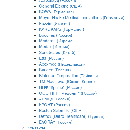
Астрокард (Россия)
General Electric (США)
BOWA (Германия)
Meyer-Haake Medical Innovations (Германия)
Fazzini (Италия)
KARL KAPS (Германия)
Биоспек (Россия)
Mederen (Израиль)
Medax (Италия)
SonoScape (Китай)
Etta (Россия)
Apexmed (Нидерланды)
Bandeq (Россия)
Bioteque Corporation (Тайвань)
TM Medinova (Южная Корея)
НПФ "Крыло" (Россия)
ООО НПП "Медолит" (Россия)
АРМЕД (Россия)
КРОНТ (Россия)
Boston Scientific (США)
Detrox (Detro Healthcare) (Турция)
EVORAY (Россия)
Контакты