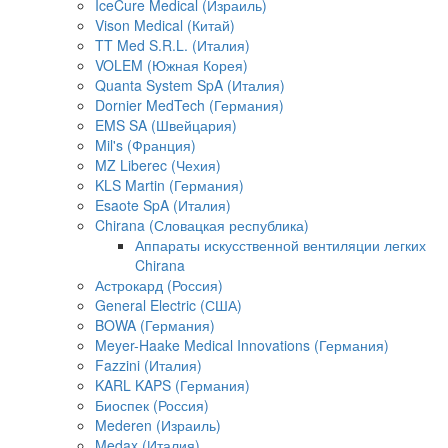
IceCure Medical (Израиль)
Vison Medical (Китай)
TT Med S.R.L. (Италия)
VOLEM (Южная Корея)
Quanta System SpA (Италия)
Dornier MedTech (Германия)
EMS SA (Швейцария)
Mil's (Франция)
MZ Liberec (Чехия)
KLS Martin (Германия)
Esaote SpA (Италия)
Chirana (Словацкая республика)
Аппараты искусственной вентиляции легких
Chirana
Астрокард (Россия)
General Electric (США)
BOWA (Германия)
Meyer-Haake Medical Innovations (Германия)
Fazzini (Италия)
KARL KAPS (Германия)
Биоспек (Россия)
Mederen (Израиль)
Medax (Италия)