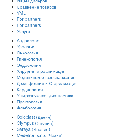
Ищем дилеров
Сравнение товаров
YML
For partners
For partners
Услуги
Андрология
Урология
Онкология
Гинекология
Эндоскопия
Хирургия и реанимация
Медицинское газоснабжение
Дезинфекция и Стерилизация
Кардиология
Ультразвуковая диагностика
Проктология
Флебология
Coloplast (Дания)
Olympus (Япония)
Saraya (Япония)
Medetron s.r.o. (Чехия)