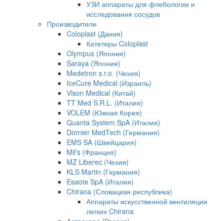
УЗИ аппараты для флебологии и
исследования сосудов
Производители
Coloplast (Дания)
Катетеры Coloplast
Olympus (Япония)
Saraya (Япония)
Medetron s.r.o. (Чехия)
IceCure Medical (Израиль)
Vison Medical (Китай)
TT Med S.R.L. (Италия)
VOLEM (Южная Корея)
Quanta System SpA (Италия)
Dornier MedTech (Германия)
EMS SA (Швейцария)
Mil's (Франция)
MZ Liberec (Чехия)
KLS Martin (Германия)
Esaote SpA (Италия)
Chirana (Словацкая республика)
Аппараты искусственной вентиляции
легких Chirana