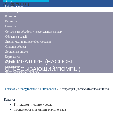
Акции
+7 (495) 783-68-11
Оборудование
Производители
Контакты
Вакансии
Новости
Согласие на обработку персональных данных
Обучение врачей
Лизинг медицинского оборудования
Статьи и обзоры
Доставка и оплата
Карта сайта
АСПИРАТОРЫ (НАСОСЫ
Корзина
Как заказать
ОТСАСЫВАЮЩИЙ/ПОМПЫ)
Часто задаваемые вопросы
ХИРУРГИЧЕСКИЕ
Сравнение товаров
Услуги
Главная
/
Оборудование
/
Гинекология
/
Аспираторы (насосы отсасывающий/помп
Каталог
Гинекологические кресла
Тренажеры для мышц малого таза