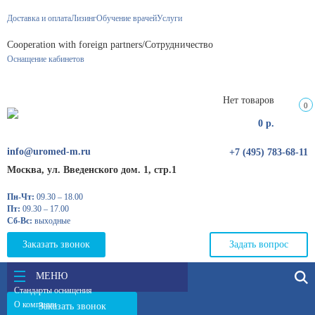
Доставка и оплата
Лизинг
Обучение врачей
Услуги
Сooperation with foreign partners/Сотрудничество
Оснащение кабинетов
Нет товаров
0
0
р.
info@uromed-m.ru
+7 (495) 783-68-11
Москва, ул. Введенского дом. 1, стр.1
Пн-Чт:
09.30 – 18.00
Пт:
09.30 – 17.00
Сб-Вс:
выходные
Заказать звонок
Задать вопрос
МЕНЮ
Стандарты оснащения
О компании
Заказать звонок