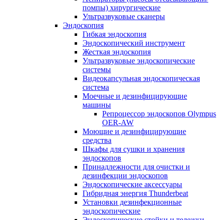
помпы) хирургические
Ультразвуковые сканеры
Эндоскопия
Гибкая эндоскопия
Эндоскопический инструмент
Жесткая эндоскопия
Ультразвуковые эндоскопические
системы
Видеокапсульная эндоскопическая
система
Моечные и дезинфицирующие
машины
Репроцессор эндоскопов Olympus
OER-AW
Моющие и дезинфицирующие
средства
Шкафы для сушки и хранения
эндоскопов
Принадлежности для очистки и
дезинфекции эндоскопов
Эндоскопические аксессуары
Гибридная энергия Thunderbeat
Установки дезинфекционные
эндоскопические
Эндоскопические стойки и тележки