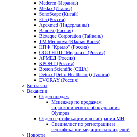
Mederen (Израиль)
Medax (Италия)
SonoScape (Китай)
Etta (Россия)
Apexmed (Нидерланды)
Bandeq (Россия)
Bioteque Corporation (Тайвань)
TM Medinova (Южная Корея)
НПФ "Крыло" (Россия)
ООО НПП "Медолит" (Россия)
АРМЕД (Россия)
КРОНТ (Россия)
Boston Scientific (США)
Detrox (Detro Healthcare) (Турция)
EVORAY (Россия)
Контакты
Вакансии
Отдел продаж
Менеджер по продажам
эндоскопического оборудования
Olympus
Отдел сертификации и регистрации МИ
Специалист по регистрации и
сертификации медицинских изделий
Новости