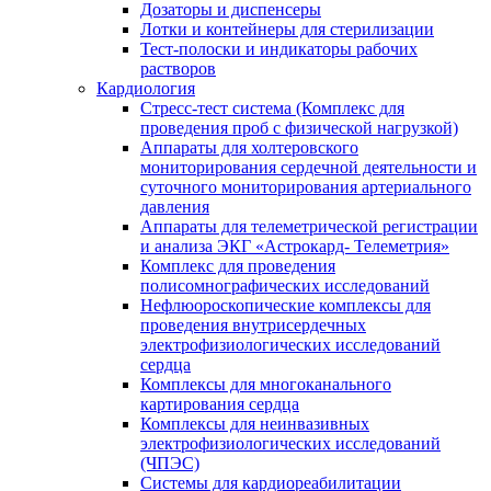
Дозаторы и диспенсеры
Лотки и контейнеры для стерилизации
Тест-полоски и индикаторы рабочих
растворов
Кардиология
Стресс-тест система (Комплекс для
проведения проб с физической нагрузкой)
Аппараты для холтеровского
мониторирования сердечной деятельности и
суточного мониторирования артериального
давления
Аппараты для телеметрической регистрации
и анализа ЭКГ «Астрокард- Телеметрия»
Комплекс для проведения
полисомнографических исследований
Нефлюороскопические комплексы для
проведения внутрисердечных
электрофизиологических исследований
сердца
Комплексы для многоканального
картирования сердца
Комплексы для неинвазивных
электрофизиологических исследований
(ЧПЭС)
Системы для кардиореабилитации