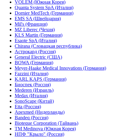
VOLEM (Южная Корея)
Quanta System SpA (Италия)
Dornier MedTech (Германия)
EMS SA (Швейцария)
Mil's (Франция)
MZ Liberec (Чехия)
KLS Martin (Германия)
Esaote SpA (Италия)
Chirana (Словацкая республика)
Астрокард (Россия)
General Electric (США)
BOWA (Германия)
Meyer-Haake Medical Innovations (Германия)
Fazzini (Италия)
KARL KAPS (Германия)
Биоспек (Россия)
Mederen (Израиль)
Medax (Италия)
SonoScape (Китай)
Etta (Россия)
Apexmed (Нидерланды)
Bandeq (Россия)
Bioteque Corporation (Тайвань)
TM Medinova (Южная Корея)
НПФ "Крыло" (Россия)