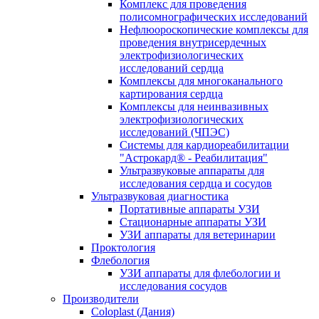
Комплекс для проведения
полисомнографических исследований
Нефлюороскопические комплексы для
проведения внутрисердечных
электрофизиологических
исследований сердца
Комплексы для многоканального
картирования сердца
Комплексы для неинвазивных
электрофизиологических
исследований (ЧПЭС)
Системы для кардиореабилитации
"Астрокард® - Реабилитация"
Ультразвуковые аппараты для
исследования сердца и сосудов
Ультразвуковая диагностика
Портативные аппараты УЗИ
Стационарные аппараты УЗИ
УЗИ аппараты для ветеринарии
Проктология
Флебология
УЗИ аппараты для флебологии и
исследования сосудов
Производители
Coloplast (Дания)