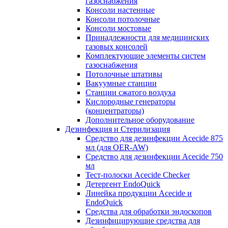
газоснабжения
Консоли настенные
Консоли потолочные
Консоли мостовые
Принадлежности для медицинских
газовых консолей
Комплектующие элементы систем
газоснабжения
Потолочные штативы
Вакуумные станции
Станции сжатого воздуха
Кислородные генераторы
(концентраторы)
Дополнительное оборудование
Дезинфекция и Стерилизация
Средство для дезинфекции Acecide 875
мл (для OER-AW)
Средство для дезинфекции Acecide 750
мл
Тест-полоски Acecide Checker
Детергент EndoQuick
Линейка продукции Acecide и
EndoQuick
Средства для обработки эндоскопов
Дезинфицирующие средства для