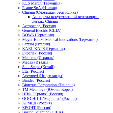
KLS Martin (Германия)
Esaote SpA (Италия)
Chirana (Словацкая республика)
Аппараты искусственной вентиляции
легких Chirana
Астрокард (Россия)
General Electric (США)
BOWA (Германия)
Meyer-Haake Medical Innovations (Германия)
Fazzini (Италия)
KARL KAPS (Германия)
Биоспек (Россия)
Mederen (Израиль)
Medax (Италия)
SonoScape (Китай)
Etta (Россия)
Apexmed (Нидерланды)
Bandeq (Россия)
Bioteque Corporation (Тайвань)
TM Medinova (Южная Корея)
НПФ "Крыло" (Россия)
ООО НПП "Медолит" (Россия)
АРМЕД (Россия)
КРОНТ (Россия)
Boston Scientific (США)