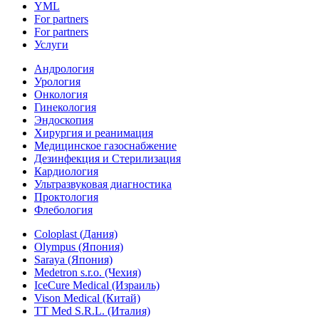
YML
For partners
For partners
Услуги
Андрология
Урология
Онкология
Гинекология
Эндоскопия
Хирургия и реанимация
Медицинское газоснабжение
Дезинфекция и Стерилизация
Кардиология
Ультразвуковая диагностика
Проктология
Флебология
Coloplast (Дания)
Olympus (Япония)
Saraya (Япония)
Medetron s.r.o. (Чехия)
IceCure Medical (Израиль)
Vison Medical (Китай)
TT Med S.R.L. (Италия)