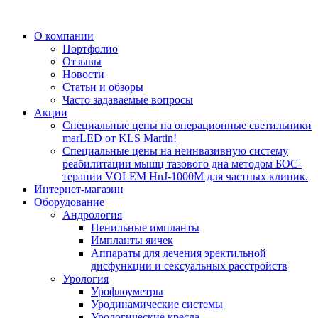
О компании
Портфолио
Отзывы
Новости
Статьи и обзоры
Часто задаваемые вопросы
Акции
Специальные цены на операционные светильники
marLED от KLS Martin!
Специальные цены на неинвазивную систему
реабилитации мышц тазового дна методом БОС-
терапии VOLEM HnJ-1000M для частных клиник.
Интернет-магазин
Оборудование
Андрология
Пенильные импланты
Импланты яичек
Аппараты для лечения эректильной
дисфункции и сексуальных расстройств
Урология
Урофлоуметры
Уродинамические системы
Урологические кресла