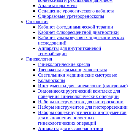
конвексным и ректальным датчиком
Анализаторы мочи
Оснащение урологического кабинета
Одноразовые уретерореноскопы
Онкология
Кабинет фотодинамической терапии
Кабинет флюоресцентной диагностики
Кабинет ультразвуковых эндоскопических
исследований
Аппараты для внутритканевой
термоабляции
Гинекология
Гинекологические кресла
Тренажеры для мышц малого таза
Светильники медицинские смотровые
Кольпоскопы
Инструменты для гинекологии (смотровые)
Эндовидеохирургический комплекс для
поведения гинекологических операций
Наборы инструментов для гистероскопии
Наборы инструментов для гистерорезекции
Наборы общехирургических инструментов
для выполнения полостных
гинекологических операций
Аппараты для высокочастотной