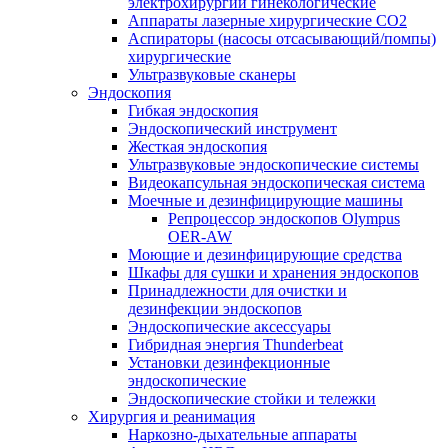
электрохирургии гинекологические
Аппараты лазерные хирургические СО2
Аспираторы (насосы отсасывающий/помпы)
хирургические
Ультразвуковые сканеры
Эндоскопия
Гибкая эндоскопия
Эндоскопический инструмент
Жесткая эндоскопия
Ультразвуковые эндоскопические системы
Видеокапсульная эндоскопическая система
Моечные и дезинфицирующие машины
Репроцессор эндоскопов Olympus
OER-AW
Моющие и дезинфицирующие средства
Шкафы для сушки и хранения эндоскопов
Принадлежности для очистки и
дезинфекции эндоскопов
Эндоскопические аксессуары
Гибридная энергия Thunderbeat
Установки дезинфекционные
эндоскопические
Эндоскопические стойки и тележки
Хирургия и реанимация
Наркозно-дыхательные аппараты