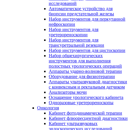
исследований
Автоматическое устройство для
биопсии предстательной железы
Набор инструментов для перкутанной
нефроскопии
Набор инструментов для
уретерореноскопии
Набор инструментов для
трансуретральной резекции
Набор инструментов для цистоскопии
Набор общехирургических
инструментов для выполнения
полостных урологических операций
Аппараты ударно-волновой терапии
Оборудование для физиотерапии
Аппараты ультразвуковой диагностики
с конвексным и ректальным датчиком
Анализаторы мочи
Оснащение урологического кабинета
Одноразовые уретерореноскопы
Онкология
Кабинет фотодинамической терапии
Кабинет флюоресцентной диагностики
Кабинет ультразвуковых
эндоскопических исследований