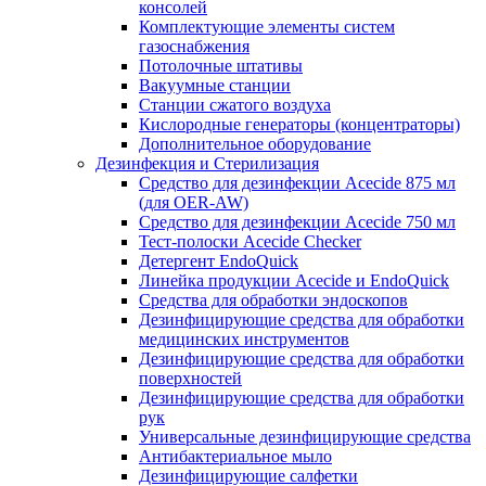
консолей
Комплектующие элементы систем
газоснабжения
Потолочные штативы
Вакуумные станции
Станции сжатого воздуха
Кислородные генераторы (концентраторы)
Дополнительное оборудование
Дезинфекция и Стерилизация
Средство для дезинфекции Acecide 875 мл
(для OER-AW)
Средство для дезинфекции Acecide 750 мл
Тест-полоски Acecide Checker
Детергент EndoQuick
Линейка продукции Acecide и EndoQuick
Средства для обработки эндоскопов
Дезинфицирующие средства для обработки
медицинских инструментов
Дезинфицирующие средства для обработки
поверхностей
Дезинфицирующие средства для обработки
рук
Универсальные дезинфицирующие средства
Антибактериальное мыло
Дезинфицирующие салфетки