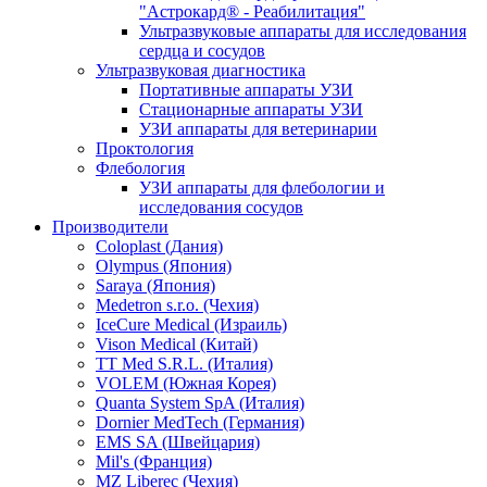
"Астрокард® - Реабилитация"
Ультразвуковые аппараты для исследования
сердца и сосудов
Ультразвуковая диагностика
Портативные аппараты УЗИ
Стационарные аппараты УЗИ
УЗИ аппараты для ветеринарии
Проктология
Флебология
УЗИ аппараты для флебологии и
исследования сосудов
Производители
Coloplast (Дания)
Olympus (Япония)
Saraya (Япония)
Medetron s.r.o. (Чехия)
IceCure Medical (Израиль)
Vison Medical (Китай)
TT Med S.R.L. (Италия)
VOLEM (Южная Корея)
Quanta System SpA (Италия)
Dornier MedTech (Германия)
EMS SA (Швейцария)
Mil's (Франция)
MZ Liberec (Чехия)