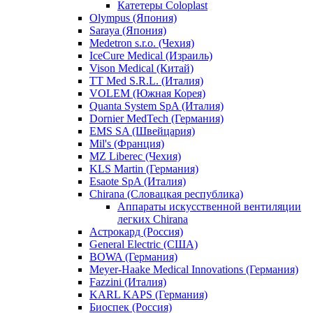
Катетеры Coloplast
Olympus (Япония)
Saraya (Япония)
Medetron s.r.o. (Чехия)
IceCure Medical (Израиль)
Vison Medical (Китай)
TT Med S.R.L. (Италия)
VOLEM (Южная Корея)
Quanta System SpA (Италия)
Dornier MedTech (Германия)
EMS SA (Швейцария)
Mil's (Франция)
MZ Liberec (Чехия)
KLS Martin (Германия)
Esaote SpA (Италия)
Chirana (Словацкая республика)
Аппараты искусственной вентиляции
легких Chirana
Астрокард (Россия)
General Electric (США)
BOWA (Германия)
Meyer-Haake Medical Innovations (Германия)
Fazzini (Италия)
KARL KAPS (Германия)
Биоспек (Россия)