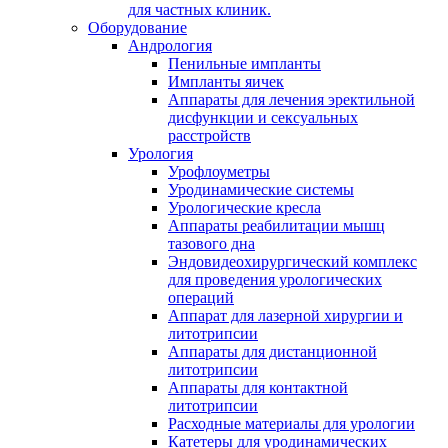
для частных клиник.
Оборудование
Андрология
Пенильные импланты
Импланты яичек
Аппараты для лечения эректильной
дисфункции и сексуальных
расстройств
Урология
Урофлоуметры
Уродинамические системы
Урологические кресла
Аппараты реабилитации мышц
тазового дна
Эндовидеохирургический комплекс
для проведения урологических
операций
Аппарат для лазерной хирургии и
литотрипсии
Аппараты для дистанционной
литотрипсии
Аппараты для контактной
литотрипсии
Расходные материалы для урологии
Катетеры для уродинамических