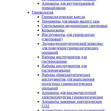
Аппараты для внутритканевой
термоабляции
Гинекология
Гинекологические кресла
Тренажеры для мышц малого таза
Светильники медицинские смотровые
Кольпоскопы
Инструменты для гинекологии
(смотровые)
Эндовидеохирургический комплекс
для поведения гинекологических
операций
Наборы инструментов для
гистероскопии
Наборы инструментов для
гистерорезекции
Наборы общехирургических
инструментов для выполнения
полостных гинекологических
операций
Аппараты для высокочастотной
электрохирургии гинекологические
Аппараты лазерные хирургические
СО2
Аспираторы (насосы отсасывающий/