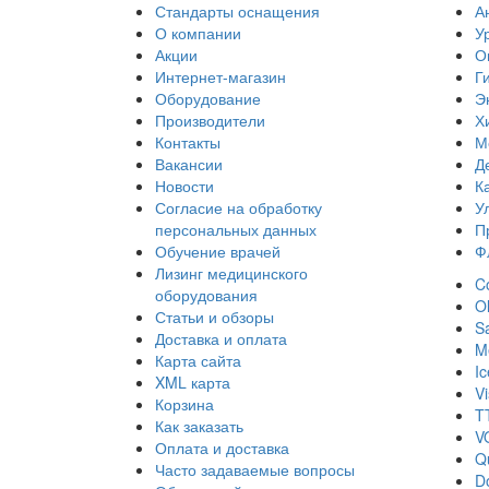
Стандарты оснащения
А
О компании
У
Акции
О
Интернет-магазин
Г
Оборудование
Э
Производители
Х
Контакты
М
Вакансии
Д
Новости
К
Согласие на обработку
У
персональных данных
П
Обучение врачей
Ф
Лизинг медицинского
Co
оборудования
O
Статьи и обзоры
S
Доставка и оплата
Me
Карта сайта
I
XML карта
Vi
Корзина
T
Как заказать
V
Оплата и доставка
Q
Часто задаваемые вопросы
D