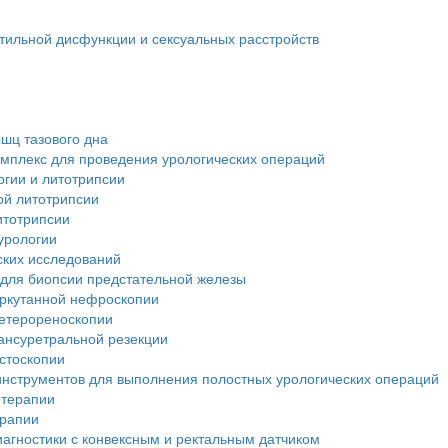
тильной дисфункции и сексуальных расстройств
шц тазового дна
мплекс для проведения урологических операций
ргии и литотрипсии
ой литотрипсии
итотрипсии
урологии
ских исследований
 для биопсии предстательной железы
еркутанной нефроскопии
ретерореноскопии
ансуретральной резекции
стоскопии
инструментов для выполнения полостных урологических операций
 терапии
ерапии
иагностики с конвексным и ректальным датчиком