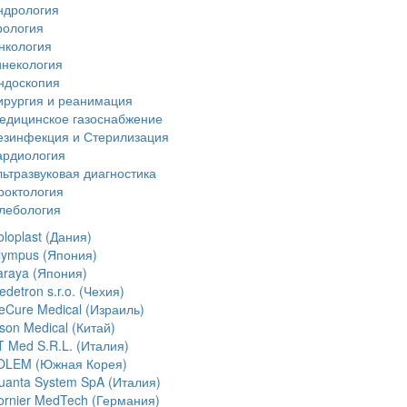
ндрология
рология
нкология
инекология
ндоскопия
ирургия и реанимация
едицинское газоснабжение
езинфекция и Стерилизация
ардиология
льтразвуковая диагностика
роктология
лебология
loplast (Дания)
lympus (Япония)
araya (Япония)
detron s.r.o. (Чехия)
ceCure Medical (Израиль)
son Medical (Китай)
T Med S.R.L. (Италия)
OLEM (Южная Корея)
uanta System SpA (Италия)
ornier MedTech (Германия)