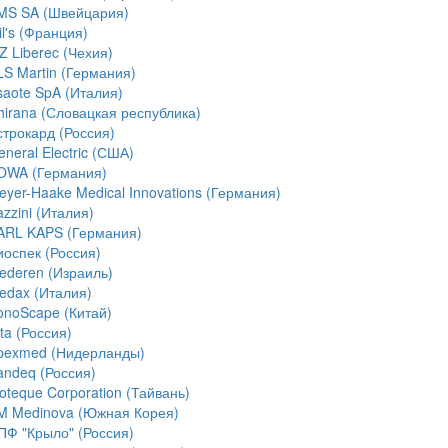
MS SA (Швейцария)
l's (Франция)
Z Liberec (Чехия)
LS Martin (Германия)
saote SpA (Италия)
hirana (Словацкая республика)
строкард (Россия)
neral Electric (США)
OWA (Германия)
eyer-Haake Medical Innovations (Германия)
zzini (Италия)
ARL KAPS (Германия)
иоспек (Россия)
ederen (Израиль)
edax (Италия)
onoScape (Китай)
ta (Россия)
pexmed (Нидерланды)
andeq (Россия)
ioteque Corporation (Тайвань)
M Medinova (Южная Корея)
ПФ "Крыло" (Россия)