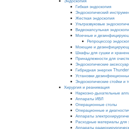
Эндоскопия
Гибкая эндоскопия
Эндоскопический инструме
Жесткая эндоскопия
Ультразвуковые эндоскопич
Видеокапсульная эндоскопи
Моечные и дезинфицирую
Репроцессор эндоск
Моющие и дезинфицирующи
Шкафы для сушки и хранен
Принадлежности для очистк
Эндоскопические аксессуа
Гибридная энергия Thunder
Установки дезинфекционны
Эндоскопические стойки и 
Хирургия и реанимация
Наркозно-дыхательные апп
Аппараты ИВЛ
Операционные столы
Операционные и диагностич
Аппараты электрохирургиче
Расходные материалы для э
Аппараты радиохирургичес