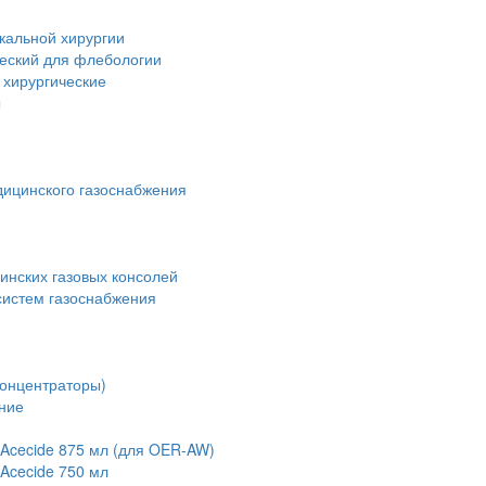
кальной хирургии
ческий для флебологии
 хирургические
ы
дицинского газоснабжения
инских газовых консолей
истем газоснабжения
концентраторы)
ние
Acecide 875 мл (для OER-AW)
Acecide 750 мл