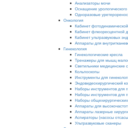
Анализаторы мочи
Оснащение урологического
Одноразовые уретерорено
Онкология
Кабинет фотодинамической
Кабинет флюоресцентной д
Кабинет ультразвуковых эн
Аппараты для внутриткане
Гинекология
Гинекологические кресла
Тренажеры для мышц малог
Светильники медицинские 
Кольпоскопы
Инструменты для гинеколог
Эндовидеохирургический ко
Наборы инструментов для г
Наборы инструментов для г
Наборы общехирургических
Аппараты для высокочастот
Аппараты лазерные хирург
Аспираторы (насосы отсас
Ультразвуковые сканеры