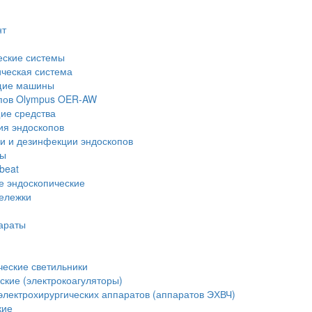
нт
еские системы
ческая система
щие машины
опов Olympus OER-AW
е средства
ия эндоскопов
и и дезинфекции эндоскопов
ры
beat
е эндоскопические
тележки
араты
еские светильники
ские (электрокоагуляторы)
лектрохирургических аппаратов (аппаратов ЭХВЧ)
кие