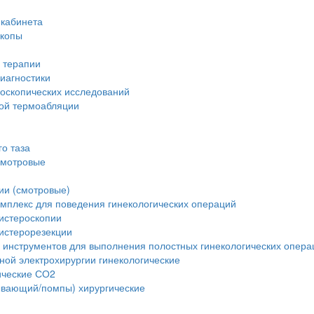
 кабинета
скопы
 терапии
иагностики
доскопических исследований
вой термоабляции
о таза
смотровые
ии (смотровые)
мплекс для поведения гинекологических операций
истероскопии
истерорезекции
 инструментов для выполнения полостных гинекологических опера
ной электрохирургии гинекологические
ические СО2
ывающий/помпы) хирургические