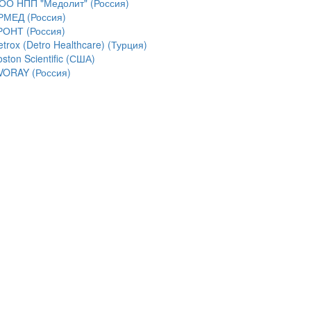
ОО НПП "Медолит" (Россия)
РМЕД (Россия)
РОНТ (Россия)
trox (Detro Healthcare) (Турция)
ston Scientific (США)
VORAY (Россия)