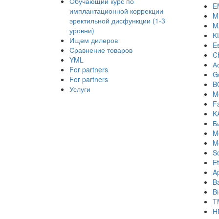
Обучающий курс по
E
имплантационной коррекции
Mi
эректильной дисфункции (1-3
M
уровни)
K
Ищем дилеров
E
Сравнение товаров
C
YML
А
For partners
Ge
For partners
B
Услуги
M
Fa
K
Б
M
M
S
Et
A
B
B
T
Н