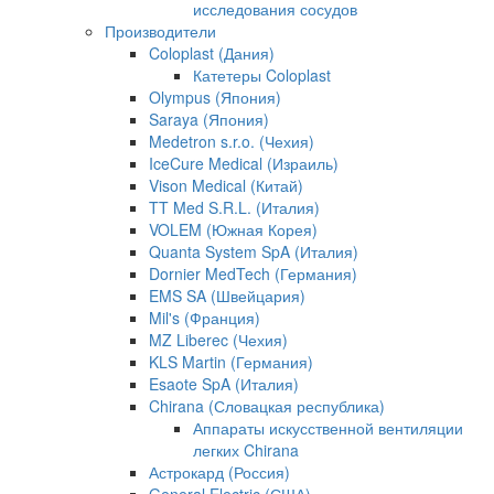
исследования сосудов
Производители
Coloplast (Дания)
Катетеры Coloplast
Olympus (Япония)
Saraya (Япония)
Medetron s.r.o. (Чехия)
IceCure Medical (Израиль)
Vison Medical (Китай)
TT Med S.R.L. (Италия)
VOLEM (Южная Корея)
Quanta System SpA (Италия)
Dornier MedTech (Германия)
EMS SA (Швейцария)
Mil's (Франция)
MZ Liberec (Чехия)
KLS Martin (Германия)
Esaote SpA (Италия)
Chirana (Словацкая республика)
Аппараты искусственной вентиляции
легких Chirana
Астрокард (Россия)