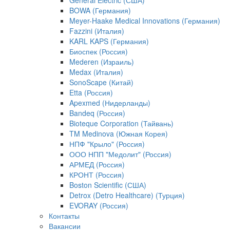
General Electric (США)
BOWA (Германия)
Meyer-Haake Medical Innovations (Германия)
Fazzini (Италия)
KARL KAPS (Германия)
Биоспек (Россия)
Mederen (Израиль)
Medax (Италия)
SonoScape (Китай)
Etta (Россия)
Apexmed (Нидерланды)
Bandeq (Россия)
Bioteque Corporation (Тайвань)
TM Medinova (Южная Корея)
НПФ "Крыло" (Россия)
ООО НПП "Медолит" (Россия)
АРМЕД (Россия)
КРОНТ (Россия)
Boston Scientific (США)
Detrox (Detro Healthcare) (Турция)
EVORAY (Россия)
Контакты
Вакансии