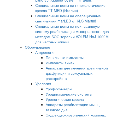
Litho 35 (Quanta System, Италия)
Специальные цены на гинекологические
кресла TT MED (Италия)
Специальные цены на операционные
светильники marLED от KLS Martin!
Специальные цены на неинвазивную
систему реабилитации мышц тазового дна
методом БОС-терапии VOLEM HnJ-1000M
для частных клиник.
Оборудование
Андрология
Пенильные импланты
Импланты яичек
Аппараты для лечения эректильной
дисфункции и сексуальных
расстройств
Урология
Урофлоуметры
Уродинамические системы
Урологические кресла
Аппараты реабилитации мышц
тазового дна
Эндовидеохирургический комплекс