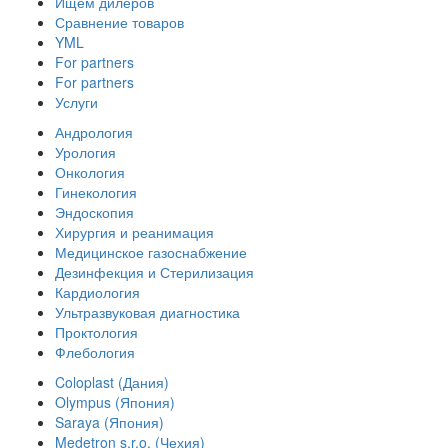
Ищем дилеров
Сравнение товаров
YML
For partners
For partners
Услуги
Андрология
Урология
Онкология
Гинекология
Эндоскопия
Хирургия и реанимация
Медицинское газоснабжение
Дезинфекция и Стерилизация
Кардиология
Ультразвуковая диагностика
Проктология
Флебология
Coloplast (Дания)
Olympus (Япония)
Saraya (Япония)
Medetron s.r.o. (Чехия)