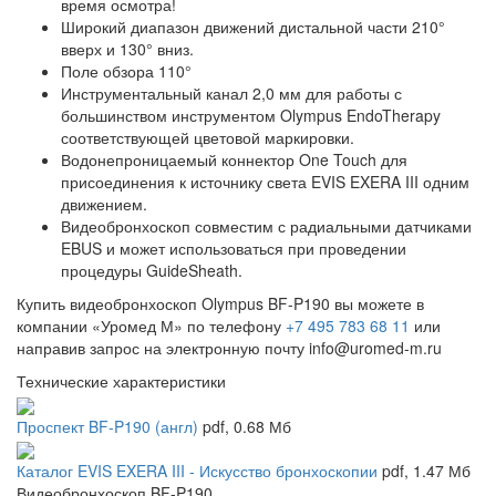
время осмотра!
Широкий диапазон движений дистальной части 210°
вверх и 130° вниз.
Поле обзора 110°
Инструментальный канал 2,0 мм для работы с
большинством инструментом Olympus EndoTherapy
соответствующей цветовой маркировки.
Водонепроницаемый коннектор One Touch для
присоединения к источнику света EVIS EXERA III одним
движением.
Видеобронхоскоп совместим с радиальными датчиками
EBUS и может использоваться при проведении
процедуры GuideSheath.
Купить видеобронхоскоп Olympus BF-P190 вы можете в
компании «Уромед М» по телефону
+7 495 783 68 11
или
направив запрос на электронную почту info@uromed-m.ru
Технические характеристики
Проспект BF-P190 (англ)
pdf
, 0.68 Мб
Каталог EVIS EXERA III - Искусство бронхоскопии
pdf
, 1.47 Мб
Видеобронхоскоп BF-P190