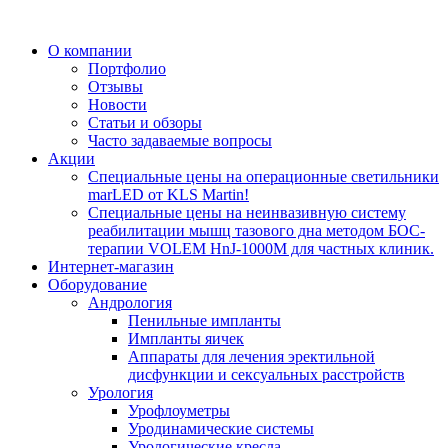
О компании
Портфолио
Отзывы
Новости
Статьи и обзоры
Часто задаваемые вопросы
Акции
Специальные цены на операционные светильники
marLED от KLS Martin!
Специальные цены на неинвазивную систему
реабилитации мышц тазового дна методом БОС-
терапии VOLEM HnJ-1000M для частных клиник.
Интернет-магазин
Оборудование
Андрология
Пенильные импланты
Импланты яичек
Аппараты для лечения эректильной
дисфункции и сексуальных расстройств
Урология
Урофлоуметры
Уродинамические системы
Урологические кресла