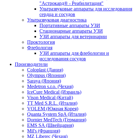
"Астрокард® - Реабилитация"
Ультразвуковые аппараты для исследования
сердца и сосудов
Ультразвуковая диагностика
Портативные аппараты УЗИ
Стационарные аппараты УЗИ
УЗИ аппараты для ветеринарии
Проктология
Флебология
УЗИ аппараты для флебологии и
исследования сосудов
Производители
Coloplast (Дания)
Olympus (Япония)
Saraya (Япония)
Medetron s.r.o. (Чехия)
IceCure Medical (Израиль)
Vison Medical (Китай)
TT Med S.R.L. (Италия)
VOLEM (Южная Корея)
Quanta System SpA (Италия)
Dornier MedTech (Германия)
EMS SA (Швейцария)
Mil's (Франция)
MZ Liberec (Чехия)