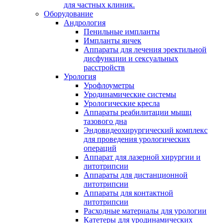
для частных клиник.
Оборудование
Андрология
Пенильные импланты
Импланты яичек
Аппараты для лечения эректильной
дисфункции и сексуальных
расстройств
Урология
Урофлоуметры
Уродинамические системы
Урологические кресла
Аппараты реабилитации мышц
тазового дна
Эндовидеохирургический комплекс
для проведения урологических
операций
Аппарат для лазерной хирургии и
литотрипсии
Аппараты для дистанционной
литотрипсии
Аппараты для контактной
литотрипсии
Расходные материалы для урологии
Катетеры для уродинамических