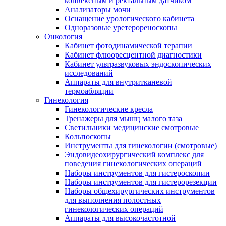
конвексным и ректальным датчиком
Анализаторы мочи
Оснащение урологического кабинета
Одноразовые уретерореноскопы
Онкология
Кабинет фотодинамической терапии
Кабинет флюоресцентной диагностики
Кабинет ультразвуковых эндоскопических
исследований
Аппараты для внутритканевой
термоабляции
Гинекология
Гинекологические кресла
Тренажеры для мышц малого таза
Светильники медицинские смотровые
Кольпоскопы
Инструменты для гинекологии (смотровые)
Эндовидеохирургический комплекс для
поведения гинекологических операций
Наборы инструментов для гистероскопии
Наборы инструментов для гистерорезекции
Наборы общехирургических инструментов
для выполнения полостных
гинекологических операций
Аппараты для высокочастотной