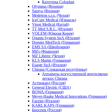
Катетеры Coloplast
Olympus (Япония)
Saraya (Япония)
Medetron s.r.o. (Чехия)
IceCure Medical (Израиль)
Vison Medical (Китай)
TT Med S.R.L. (Италия)
VOLEM (Южная Корея)
Quanta System SpA (Италия)
Dornier MedTech (Германия)
EMS SA (Швейцария)
Mil's (Франция)
MZ Liberec (Чехия)
KLS Martin (Германия)
Esaote SpA (Италия)
Chirana (Словацкая республика)
Аппараты искусственной вентиляции
легких Chirana
Астрокард (Россия)
General Electric (США)
BOWA (Германия)
Meyer-Haake Medical Innovations (Германия)
Fazzini (Италия)
KARL KAPS (Германия)
Биоспек (Россия)