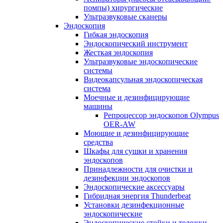
помпы) хирургические
Ультразвуковые сканеры
Эндоскопия
Гибкая эндоскопия
Эндоскопический инструмент
Жесткая эндоскопия
Ультразвуковые эндоскопические
системы
Видеокапсульная эндоскопическая
система
Моечные и дезинфицирующие
машины
Репроцессор эндоскопов Olympus
OER-AW
Моющие и дезинфицирующие
средства
Шкафы для сушки и хранения
эндоскопов
Принадлежности для очистки и
дезинфекции эндоскопов
Эндоскопические аксессуары
Гибридная энергия Thunderbeat
Установки дезинфекционные
эндоскопические
Эндоскопические стойки и тележки