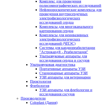
Комплекс для проведения
полисомнографических исследований
Нефлюороскопические комплексы для
проведения внутрисердечных
электрофизиологических
исследований сердца
Комплексы для многоканального
картирования сердца
Комплексы для неинвазивных
электрофизиологических
исследований (ЧПЭС)
Системы для кардиореабилитации
"Астрокард® - Реабилитация"
Ультразвуковые аппараты для
исследования сердца и сосудов
Ультразвуковая диагностика
Портативные аппараты УЗИ
Стационарные аппараты УЗИ
УЗИ аппараты для ветеринарии
Проктология
Флебология
УЗИ аппараты для флебологии и
исследования сосудов
Производители
Coloplast (Дания)