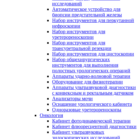
исследований
Автоматическое устройство для
биопсии предстательной железы
Набор инструментов для перкутанной
нефроскопии
Набор инструментов для
уретерореноскопии
Набор инструментов для
трансуретральной резекции
Набор инструментов для цистоскопии
Набор общехирургических
инструментов для выполнения
полостных урологических операций
Аппараты ударно-волновой терапии
Оборудование для физиотерапии
Аппараты ультразвуковой диагностики
с конвексным и ректальным датчиком
Анализаторы мочи
Оснащение урологического кабинета
Одноразовые уретерореноскопы
Онкология
Кабинет фотодинамической терапии
Кабинет флюоресцентной диагностики
Кабинет ультразвуковых
эндоскопических исследований