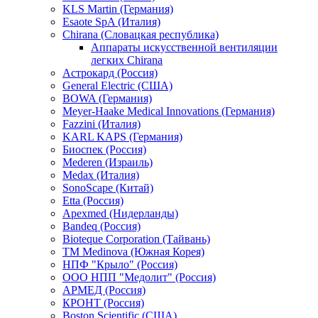
KLS Martin (Германия)
Esaote SpA (Италия)
Chirana (Словацкая республика)
Аппараты искусственной вентиляции
легких Chirana
Астрокард (Россия)
General Electric (США)
BOWA (Германия)
Meyer-Haake Medical Innovations (Германия)
Fazzini (Италия)
KARL KAPS (Германия)
Биоспек (Россия)
Mederen (Израиль)
Medax (Италия)
SonoScape (Китай)
Etta (Россия)
Apexmed (Нидерланды)
Bandeq (Россия)
Bioteque Corporation (Тайвань)
TM Medinova (Южная Корея)
НПФ "Крыло" (Россия)
ООО НПП "Медолит" (Россия)
АРМЕД (Россия)
КРОНТ (Россия)
Boston Scientific (США)