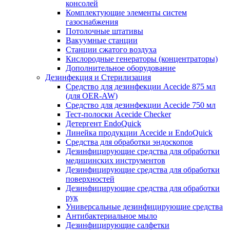
консолей
Комплектующие элементы систем
газоснабжения
Потолочные штативы
Вакуумные станции
Станции сжатого воздуха
Кислородные генераторы (концентраторы)
Дополнительное оборудование
Дезинфекция и Стерилизация
Средство для дезинфекции Acecide 875 мл
(для OER-AW)
Средство для дезинфекции Acecide 750 мл
Тест-полоски Acecide Checker
Детергент EndoQuick
Линейка продукции Acecide и EndoQuick
Средства для обработки эндоскопов
Дезинфицирующие средства для обработки
медицинских инструментов
Дезинфицирующие средства для обработки
поверхностей
Дезинфицирующие средства для обработки
рук
Универсальные дезинфицирующие средства
Антибактериальное мыло
Дезинфицирующие салфетки