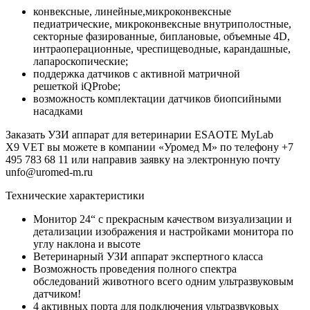
конвексные, линейные,микроконвексные
педиатрические, микроконвексные внутриполостные,
секторные фазированные, биплановые, объемные 4D,
интраоперационные, чреспищеводные, карандашные,
лапароскопические;
поддержка датчиков с активной матричной
решеткой iQProbe;
возможность комплектации датчиков биопсийными
насадками
Заказать УЗИ аппарат для ветеринарии ESAOTE MyLab
X9 VET вы можете в компании «Уромед М» по телефону +7
495 783 68 11 или направив заявку на электронную почту
unfo@uromed-m.ru
Технические характеристики
Монитор 24“ с прекрасным качеством визуализации и
детализации изображения и настройками монитора по
углу наклона и высоте
Ветеринарный УЗИ аппарат экспертного класса
Возможность проведения полного спектра
обследований животного всего одним ультразвуковым
датчиком!
4 активных порта для подключения ультразвуковых