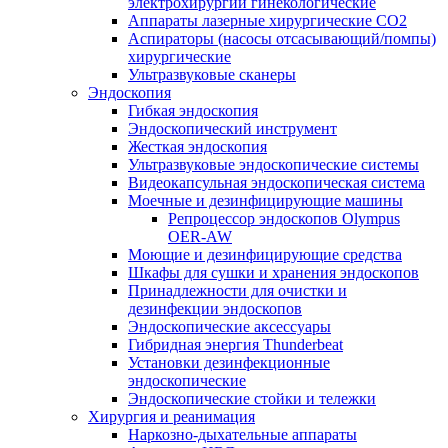
электрохирургии гинекологические
Аппараты лазерные хирургические СО2
Аспираторы (насосы отсасывающий/помпы)
хирургические
Ультразвуковые сканеры
Эндоскопия
Гибкая эндоскопия
Эндоскопический инструмент
Жесткая эндоскопия
Ультразвуковые эндоскопические системы
Видеокапсульная эндоскопическая система
Моечные и дезинфицирующие машины
Репроцессор эндоскопов Olympus
OER-AW
Моющие и дезинфицирующие средства
Шкафы для сушки и хранения эндоскопов
Принадлежности для очистки и
дезинфекции эндоскопов
Эндоскопические аксессуары
Гибридная энергия Thunderbeat
Установки дезинфекционные
эндоскопические
Эндоскопические стойки и тележки
Хирургия и реанимация
Наркозно-дыхательные аппараты