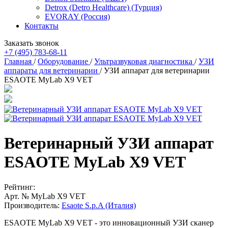
Detrox (Detro Healthcare) (Турция)
EVORAY (Россия)
Контакты
Заказать звонок
+7 (495) 783-68-11
Главная
/
Оборудование
/
Ультразвуковая диагностика
/
УЗИ
аппараты для ветеринарии
/
УЗИ аппарат для ветеринарии
ESAOTE MyLab X9 VET
Ветеринарный УЗИ аппарат
ESAOTE MyLab X9 VET
Рейтинг:
Арт. №
MyLab X9 VET
Производитель:
Esaote S.p.A (Италия)
ESAOTE MyLab X9 VET - это инновационный УЗИ сканер