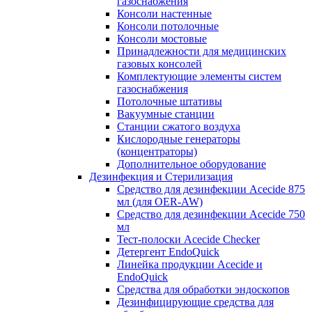
газоснабжения
Консоли настенные
Консоли потолочные
Консоли мостовые
Принадлежности для медицинских
газовых консолей
Комплектующие элементы систем
газоснабжения
Потолочные штативы
Вакуумные станции
Станции сжатого воздуха
Кислородные генераторы
(концентраторы)
Дополнительное оборудование
Дезинфекция и Стерилизация
Средство для дезинфекции Acecide 875
мл (для OER-AW)
Средство для дезинфекции Acecide 750
мл
Тест-полоски Acecide Checker
Детергент EndoQuick
Линейка продукции Acecide и
EndoQuick
Средства для обработки эндоскопов
Дезинфицирующие средства для