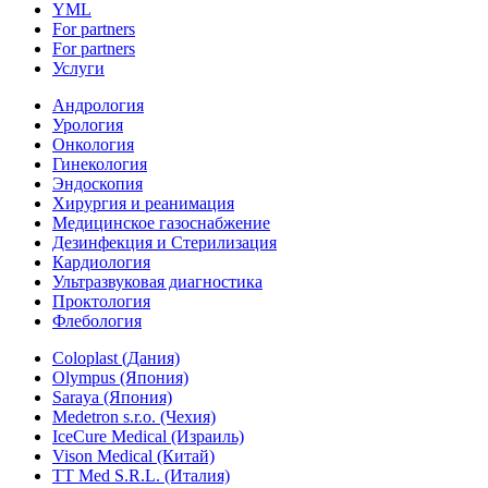
YML
For partners
For partners
Услуги
Андрология
Урология
Онкология
Гинекология
Эндоскопия
Хирургия и реанимация
Медицинское газоснабжение
Дезинфекция и Стерилизация
Кардиология
Ультразвуковая диагностика
Проктология
Флебология
Coloplast (Дания)
Olympus (Япония)
Saraya (Япония)
Medetron s.r.o. (Чехия)
IceCure Medical (Израиль)
Vison Medical (Китай)
TT Med S.R.L. (Италия)