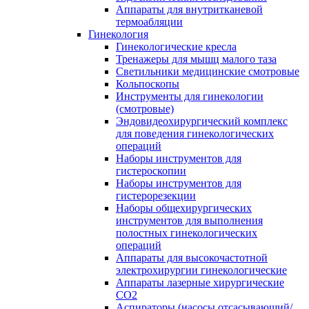
Аппараты для внутритканевой
термоабляции
Гинекология
Гинекологические кресла
Тренажеры для мышц малого таза
Светильники медицинские смотровые
Кольпоскопы
Инструменты для гинекологии
(смотровые)
Эндовидеохирургический комплекс
для поведения гинекологических
операций
Наборы инструментов для
гистероскопии
Наборы инструментов для
гистерорезекции
Наборы общехирургических
инструментов для выполнения
полостных гинекологических
операций
Аппараты для высокочастотной
электрохирургии гинекологические
Аппараты лазерные хирургические
СО2
Аспираторы (насосы отсасывающий/