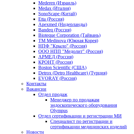
Mederen (Израиль)
Medax (Италия)
SonoScape (Китай)
Etta (Россия)
Apexmed (Нидерланды)
Bandeq (Россия)
Bioteque Corporation (Тайвань)
TM Medinova (Южная Корея)
НПФ "Крыло" (Россия)
ООО НПП "Медолит" (Россия)
АРМЕД (Россия)
КРОНТ (Россия)
Boston Scientific (США)
Detrox (Detro Healthcare) (Турция)
EVORAY (Россия)
Контакты
Вакансии
Отдел продаж
Менеджер по продажам
эндоскопического оборудования
Olympus
Отдел сертификации и регистрации МИ
Специалист по регистрации и
сертификации медицинских изделий
Новости