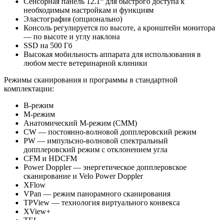
Сенсорная панель 12.1“ для быстрого доступа к
необходимым настройкам и функциям
Эластография (опционально)
Консоль регулируется по высоте, а кронштейн монитора
— по высоте и углу наклона
SSD на 500 Гб
Высокая мобильность аппарата для использования в
любом месте ветеринарной клиники
Режимы сканирования и программы в стандартной
комплектации:
В-режим
М-режим
Анатомический M-режим (CMM)
CW — постоянно-волновой допплеровский режим
PW — импульсно-волновой спектральный
допплеровский режим с отклонением угла
CFM и HDCFM
Power Doppler — энергетическое допплеровское
сканирование и Velo Power Doppler
XFlow
VPan — режим панорамного сканирования
TPView — технология виртуального конвекса
XView+