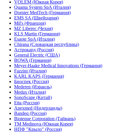
VOLEM (Южная Корея)
Quanta System SpA (Италия)
Dornier MedTech (Германия)
EMS SA (Швейцария)
Mil's (Франция)
MZ Liberec (Чехия)
KLS Martin (Германия)
Esaote SpA (Италия)
Chirana (Словацкая республика)
Астрокард (Россия)
General Electric (США)
BOWA (Германия)
Meyer-Haake Medical Innovations (Германия)
Fazzini (Италия)
KARL KAPS (Германия)
Биоспек (Россия)
Mederen (Израиль)
Medax (Италия)
SonoScape (Китай)
Etta (Россия)
Apexmed (Нидерланды)
Bandeq (Россия)
Bioteque Corporation (Тайвань)
TM Medinova (Южная Корея)
НПФ "Крыло" (Россия)