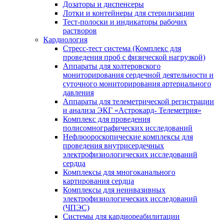
Дозаторы и диспенсеры
Лотки и контейнеры для стерилизации
Тест-полоски и индикаторы рабочих
растворов
Кардиология
Стресс-тест система (Комплекс для
проведения проб с физической нагрузкой)
Аппараты для холтеровского
мониторирования сердечной деятельности и
суточного мониторирования артериального
давления
Аппараты для телеметрической регистрации
и анализа ЭКГ «Астрокард- Телеметрия»
Комплекс для проведения
полисомнографических исследований
Нефлюороскопические комплексы для
проведения внутрисердечных
электрофизиологических исследований
сердца
Комплексы для многоканального
картирования сердца
Комплексы для неинвазивных
электрофизиологических исследований
(ЧПЭС)
Системы для кардиореабилитации