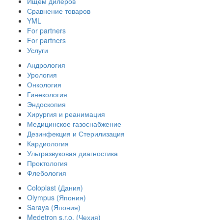
Ищем дилеров
Сравнение товаров
YML
For partners
For partners
Услуги
Андрология
Урология
Онкология
Гинекология
Эндоскопия
Хирургия и реанимация
Медицинское газоснабжение
Дезинфекция и Стерилизация
Кардиология
Ультразвуковая диагностика
Проктология
Флебология
Coloplast (Дания)
Olympus (Япония)
Saraya (Япония)
Medetron s.r.o. (Чехия)