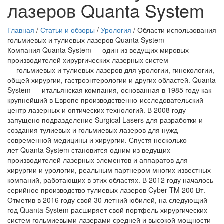
лазеров Quanta System
Главная
/
Статьи и обзоры
/
Урология
/
Области использования
гольмиевых и тулиевых лазеров Quanta System
Компания
Quanta System
— один из ведущих мировых
производителей хирургических лазерных систем
— гольмиевых и тулиевых лазеров для урологии, гинекологии,
общей хирургии, гастроэнтерологии и других областей. Quanta
System — итальянская компания, основанная в
1985
году как
крупнейший в Европе производственно-исследовательский
центр лазерных и оптических технологий. В
2008
году
запущено подразделение
Surgical Lasers
для разработки и
создания тулиевых и гольмиевых лазеров для нужд
современной медицины и хирургии. Спустя несколько
лет Quanta System становится одним из ведущих
производителей лазерных элементов и аппаратов для
хирургии и урологии, реальным партнером многих известных
компаний, работающих в этих областях. В
2012
году началось
серийное производство тулиевых лазеров
Cyber ​​TM 200 Вт
.
Отметив в 2016 году свой 30-летний юбилей, на следующий
год Quanta System расширяет свой портфель хирургических
систем гольмиевыми лазерами средней и высокой мощности