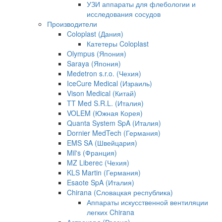
УЗИ аппараты для флебологии и
исследования сосудов
Производители
Coloplast (Дания)
Катетеры Coloplast
Olympus (Япония)
Saraya (Япония)
Medetron s.r.o. (Чехия)
IceCure Medical (Израиль)
Vison Medical (Китай)
TT Med S.R.L. (Италия)
VOLEM (Южная Корея)
Quanta System SpA (Италия)
Dornier MedTech (Германия)
EMS SA (Швейцария)
Mil's (Франция)
MZ Liberec (Чехия)
KLS Martin (Германия)
Esaote SpA (Италия)
Chirana (Словацкая республика)
Аппараты искусственной вентиляции
легких Chirana