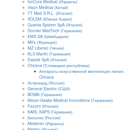
IceCure Medical (Израиль)
Vison Medical (Китай)
TT Med S.R.L. (Италия)
VOLEM (Южная Корея)
Quanta System SpA (Италия)
Dornier MedTech (Германия)
EMS SA (Швейцария)
Mil's (Франция)
MZ Liberec (Чехия)
KLS Martin (Германия)
Esaote SpA (Италия)
Chirana (Словацкая республика)
Аппараты искусственной вентиляции легких
Chirana
Астрокард (Россия)
General Electric (США)
BOWA (Германия)
Meyer-Haake Medical Innovations (Германия)
Fazzini (Италия)
KARL KAPS (Германия)
Биоспек (Россия)
Mederen (Израиль)
Medax (Италия)