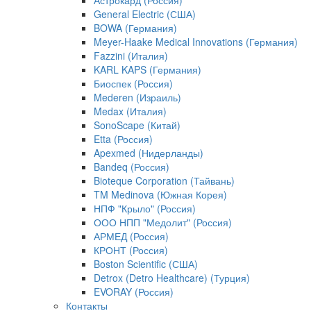
Астрокард (Россия)
General Electric (США)
BOWA (Германия)
Meyer-Haake Medical Innovations (Германия)
Fazzini (Италия)
KARL KAPS (Германия)
Биоспек (Россия)
Mederen (Израиль)
Medax (Италия)
SonoScape (Китай)
Etta (Россия)
Apexmed (Нидерланды)
Bandeq (Россия)
Bioteque Corporation (Тайвань)
TM Medinova (Южная Корея)
НПФ "Крыло" (Россия)
ООО НПП "Медолит" (Россия)
АРМЕД (Россия)
КРОНТ (Россия)
Boston Scientific (США)
Detrox (Detro Healthcare) (Турция)
EVORAY (Россия)
Контакты