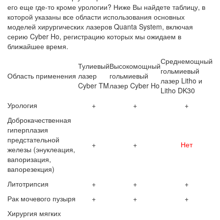
его еще где-то кроме урологии? Ниже Вы найдете таблицу, в
которой указаны все области использования основных
моделей хирургических лазеров Quanta System, включая
серию Cyber Ho, регистрацию которых мы ожидаем в
ближайшее время.
Среднемощный
Тулиевый
Высокомощный
гольмиевый
Область применения
лазер
гольмиевый
лазер Litho и
Cyber TM
лазер Cyber Ho
Litho DK30
Урология
+
+
+
Доброкачественная
гиперплазия
предстательной
+
+
Нет
железы (энуклеация,
вапоризация,
вапорезекция)
Литотрипсия
+
+
+
Рак мочевого пузыря
+
+
+
Хирургия мягких