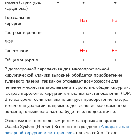
тканей (стриктура,
+
+
+
карцинома)
Торакальная
+
Нет
Нет
хирургия
Гастроэнтерология
+
+
+
ЛОР
+
+
+
Гинекология
+
Нет
Нет
Общая хирургия
+
+
+
В долгосрочной перспективе для многопрофильной
хирургической клиники выгодней обойдется приобретение
тулиевого лазера, так как он открывает возможности для
лечения множества заболеваний в урологии, общей хирургии,
гастроэнтерологии, хирургии мягких тканей, гинекологии, ЛОР.
В то же время если клиника планирует приобретение лазера
только для урологии, например, для лечения мочекаменной
болезни, гольмиевого лазера будет вполне достаточно.
Ознакомиться с модельным рядом лазерных аппаратов
Quanta System (Италия) Вы можете в разделе
«Аппараты для
лазерной хирургии и литотрипсии»
нашего сайта. Также