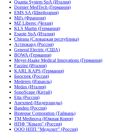
Quanta System SpA (Италия)
Dornier MedTech (Германия)
EMS SA (Швейцария)
Mil's (Франция)
MZ Liberec (Чехия)
KLS Martin (Германия)
Esaote SpA (Италия)
Chirana (Словацкая республика)
Астрокард (Россия)
General Electric (США)
BOWA (Германия)
Meyer-Haake Medical Innovations (Германия)
Fazzini (Италия)
KARL KAPS (Германия)
Биоспек (Россия)
Mederen (Израиль)
Medax (Италия)
SonoScape (Китай)
Etta (Россия)
Apexmed (Нидерланды)
Bandeq (Россия)
Bioteque Corporation (Тайвань)
TM Medinova (Южная Корея)
НПФ "Крыло" (Россия)
ООО НПП "Медолит" (Россия)