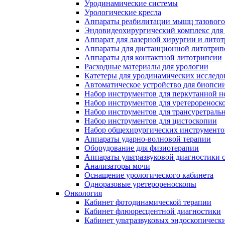
Уродинамические системы
Урологические кресла
Аппараты реабилитации мышц тазового
Эндовидеохирургический комплекс для
Аппарат для лазерной хирургии и лито
Аппараты для дистанционной литотрип
Аппараты для контактной литотрипсии
Расходные материалы для урологии
Катетеры для уродинамических исслед
Автоматическое устройство для биопси
Набор инструментов для перкутанной 
Набор инструментов для уретерореноск
Набор инструментов для трансуретраль
Набор инструментов для цистоскопии
Набор общехирургических инструменто
Аппараты ударно-волновой терапии
Оборудование для физиотерапии
Аппараты ультразвуковой диагностики 
Анализаторы мочи
Оснащение урологического кабинета
Одноразовые уретерореноскопы
Онкология
Кабинет фотодинамической терапии
Кабинет флюоресцентной диагностики
Кабинет ультразвуковых эндоскопическ