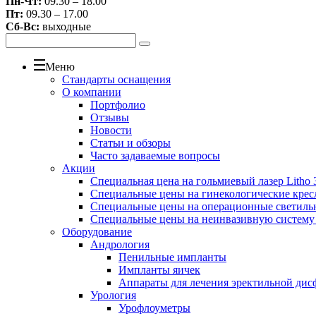
Пн-Чт:
09.30 – 18.00
Пт:
09.30 – 17.00
Сб-Вс:
выходные
Меню
Стандарты оснащения
О компании
Портфолио
Отзывы
Новости
Статьи и обзоры
Часто задаваемые вопросы
Акции
Специальная цена на гольмиевый лазер Litho 3
Специальные цены на гинекологические крес
Специальные цены на операционные светиль
Специальные цены на неинвазивную систему
Оборудование
Андрология
Пенильные импланты
Импланты яичек
Аппараты для лечения эректильной дис
Урология
Урофлоуметры