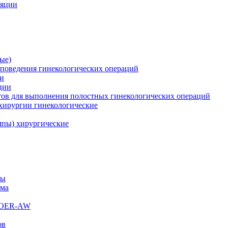
ляции
ые)
поведения гинекологических операций
ии
ции
ов для выполнения полостных гинекологических операций
хирургии гинекологические
пы) хирургические
мы
ема
s OER-AW
ов