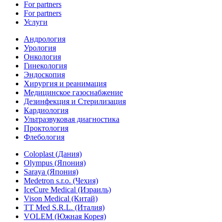
For partners
For partners
Услуги
Андрология
Урология
Онкология
Гинекология
Эндоскопия
Хирургия и реанимация
Медицинское газоснабжение
Дезинфекция и Стерилизация
Кардиология
Ультразвуковая диагностика
Проктология
Флебология
Coloplast (Дания)
Olympus (Япония)
Saraya (Япония)
Medetron s.r.o. (Чехия)
IceCure Medical (Израиль)
Vison Medical (Китай)
TT Med S.R.L. (Италия)
VOLEM (Южная Корея)