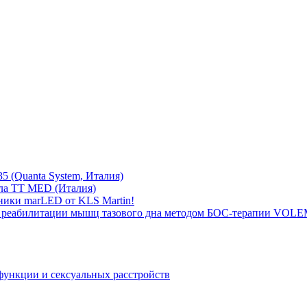
5 (Quanta System, Италия)
ла TT MED (Италия)
ники marLED от KLS Martin!
 реабилитации мышц тазового дна методом БОС-терапии VOLEM
функции и сексуальных расстройств