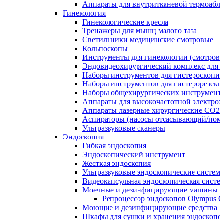
Аппараты для внутритканевой термоаб
Гинекология
Гинекологические кресла
Тренажеры для мышц малого таза
Светильники медицинские смотровые
Кольпоскопы
Инструменты для гинекологии (смотров
Эндовидеохирургический комплекс для 
Наборы инструментов для гистероскоп
Наборы инструментов для гистерорезек
Наборы общехирургических инструмент
Аппараты для высокочастотной электро
Аппараты лазерные хирургические СО2
Аспираторы (насосы отсасывающий/пом
Ультразвуковые сканеры
Эндоскопия
Гибкая эндоскопия
Эндоскопический инструмент
Жесткая эндоскопия
Ультразвуковые эндоскопические систе
Видеокапсульная эндоскопическая сист
Моечные и дезинфицирующие машины
Репроцессор эндоскопов Olympu
Моющие и дезинфицирующие средства
Шкафы для сушки и хранения эндоскоп