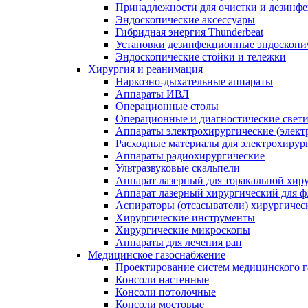
Принадлежности для очистки и дезинф
Эндоскопические аксессуары
Гибридная энергия Thunderbeat
Установки дезинфекционные эндоскопи
Эндоскопические стойки и тележки
Хирургия и реанимация
Наркозно-дыхательные аппараты
Аппараты ИВЛ
Операционные столы
Операционные и диагностические свет
Аппараты электрохирургические (элект
Расходные материалы для электрохирур
Аппараты радиохирургические
Ультразвуковые скальпели
Аппарат лазерный для торакальной хир
Аппарат лазерный хирургический для ф
Аспираторы (отсасыватели) хирургичес
Хирургические инструменты
Хирургические микроскопы
Аппараты для лечения ран
Медицинское газоснабжение
Проектирование систем медицинского 
Консоли настенные
Консоли потолочные
Консоли мостовые