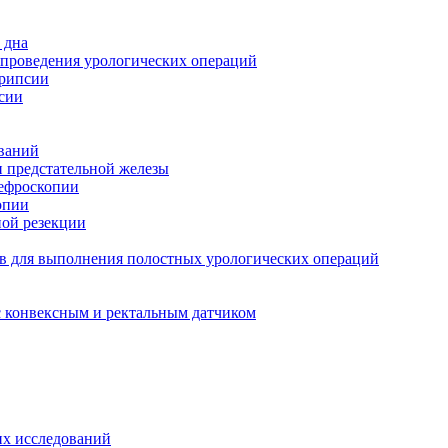
 дна
 проведения урологических операций
трипсии
сии
ований
и предстательной железы
нефроскопии
опии
ной резекции
в для выполнения полостных урологических операций
с конвексным и ректальным датчиком
их исследований