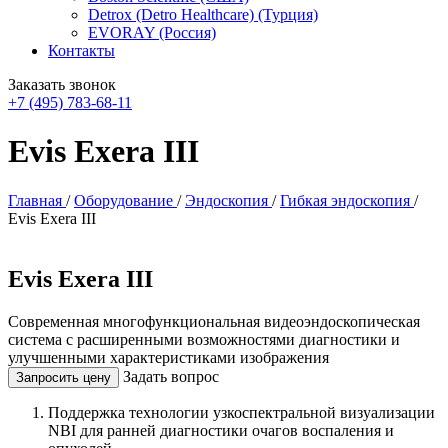
Detrox (Detro Healthcare) (Турция)
EVORAY (Россия)
Контакты
Заказать звонок
+7 (495) 783-68-11
Evis Exera III
Главная
/
Оборудование
/
Эндоскопия
/
Гибкая эндоскопия
/
Evis Exera III
Evis Exera III
Современная многофункциональная видеоэндоскопическая
система с расширенными возможностями диагностики и
улучшенными характеристиками изображения
Задать вопрос
Запросить цену
Поддержка технологии узкоспектральной визуализации
NBI для ранней диагностики очагов воспаления и