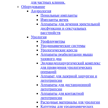
для частных клиник.
Оборудование
Андрология
Пенильные импланты
Импланты яичек
Аппараты для лечения эректильной
дисфункции и сексуальных
расстройств
Урология
Урофлоуметры
Уродинамические системы
Урологические кресла
Аппараты реабилитации мышц
тазового дна
Эндовидеохирургический комплекс
для проведения урологических
операций
Аппарат для лазерной хирургии и
литотрипсии
Аппараты для дистанционной
литотрипсии
Аппараты для контактной
литотрипсии
Расходные материалы для урологии
Катетеры для уродинамических