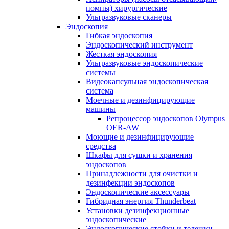
помпы) хирургические
Ультразвуковые сканеры
Эндоскопия
Гибкая эндоскопия
Эндоскопический инструмент
Жесткая эндоскопия
Ультразвуковые эндоскопические
системы
Видеокапсульная эндоскопическая
система
Моечные и дезинфицирующие
машины
Репроцессор эндоскопов Olympus
OER-AW
Моющие и дезинфицирующие
средства
Шкафы для сушки и хранения
эндоскопов
Принадлежности для очистки и
дезинфекции эндоскопов
Эндоскопические аксессуары
Гибридная энергия Thunderbeat
Установки дезинфекционные
эндоскопические
Эндоскопические стойки и тележки