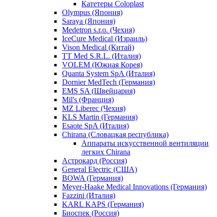
Катетеры Coloplast
Olympus (Япония)
Saraya (Япония)
Medetron s.r.o. (Чехия)
IceCure Medical (Израиль)
Vison Medical (Китай)
TT Med S.R.L. (Италия)
VOLEM (Южная Корея)
Quanta System SpA (Италия)
Dornier MedTech (Германия)
EMS SA (Швейцария)
Mil's (Франция)
MZ Liberec (Чехия)
KLS Martin (Германия)
Esaote SpA (Италия)
Chirana (Словацкая республика)
Аппараты искусственной вентиляции
легких Chirana
Астрокард (Россия)
General Electric (США)
BOWA (Германия)
Meyer-Haake Medical Innovations (Германия)
Fazzini (Италия)
KARL KAPS (Германия)
Биоспек (Россия)