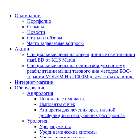
О компании
Портфолио
Отзывы
Новости
Статьи и обзоры
Часто задаваемые вопросы
Акции
Специальные цены на операционные светильники
marLED от KLS Martin!
Специальные цены на неинвазивную систему
реабилитации мышц тазового дна методом БОС-
терапии VOLEM HnJ-1000M для частных клиник.
Интернет-магазин
Оборудование
Андрология
Пенильные импланты
Импланты яичек
Аппараты для лечения эректильной
дисфункции и сексуальных расстройств
Урология
Урофлоуметры
Уродинамические системы
Урологические кресла