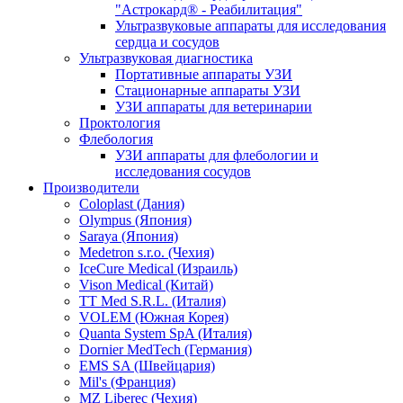
"Астрокард® - Реабилитация"
Ультразвуковые аппараты для исследования
сердца и сосудов
Ультразвуковая диагностика
Портативные аппараты УЗИ
Стационарные аппараты УЗИ
УЗИ аппараты для ветеринарии
Проктология
Флебология
УЗИ аппараты для флебологии и
исследования сосудов
Производители
Coloplast (Дания)
Olympus (Япония)
Saraya (Япония)
Medetron s.r.o. (Чехия)
IceCure Medical (Израиль)
Vison Medical (Китай)
TT Med S.R.L. (Италия)
VOLEM (Южная Корея)
Quanta System SpA (Италия)
Dornier MedTech (Германия)
EMS SA (Швейцария)
Mil's (Франция)
MZ Liberec (Чехия)