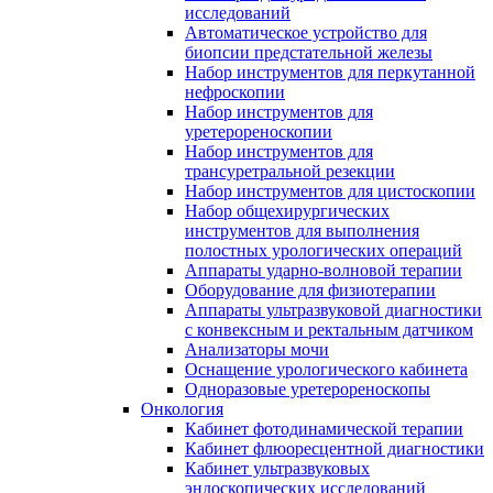
исследований
Автоматическое устройство для
биопсии предстательной железы
Набор инструментов для перкутанной
нефроскопии
Набор инструментов для
уретерореноскопии
Набор инструментов для
трансуретральной резекции
Набор инструментов для цистоскопии
Набор общехирургических
инструментов для выполнения
полостных урологических операций
Аппараты ударно-волновой терапии
Оборудование для физиотерапии
Аппараты ультразвуковой диагностики
с конвексным и ректальным датчиком
Анализаторы мочи
Оснащение урологического кабинета
Одноразовые уретерореноскопы
Онкология
Кабинет фотодинамической терапии
Кабинет флюоресцентной диагностики
Кабинет ультразвуковых
эндоскопических исследований