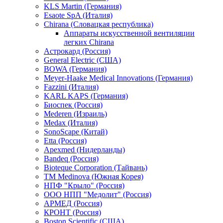
KLS Martin (Германия)
Esaote SpA (Италия)
Chirana (Словацкая республика)
Аппараты искусственной вентиляции
легких Chirana
Астрокард (Россия)
General Electric (США)
BOWA (Германия)
Meyer-Haake Medical Innovations (Германия)
Fazzini (Италия)
KARL KAPS (Германия)
Биоспек (Россия)
Mederen (Израиль)
Medax (Италия)
SonoScape (Китай)
Etta (Россия)
Apexmed (Нидерланды)
Bandeq (Россия)
Bioteque Corporation (Тайвань)
TM Medinova (Южная Корея)
НПФ "Крыло" (Россия)
ООО НПП "Медолит" (Россия)
АРМЕД (Россия)
КРОНТ (Россия)
Boston Scientific (США)