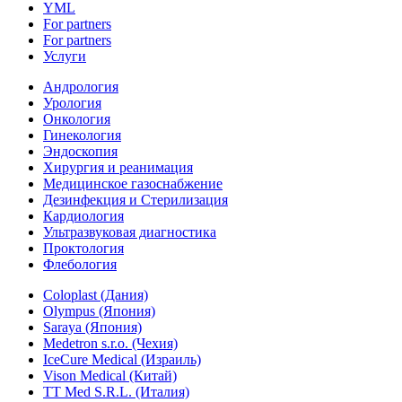
YML
For partners
For partners
Услуги
Андрология
Урология
Онкология
Гинекология
Эндоскопия
Хирургия и реанимация
Медицинское газоснабжение
Дезинфекция и Стерилизация
Кардиология
Ультразвуковая диагностика
Проктология
Флебология
Coloplast (Дания)
Olympus (Япония)
Saraya (Япония)
Medetron s.r.o. (Чехия)
IceCure Medical (Израиль)
Vison Medical (Китай)
TT Med S.R.L. (Италия)