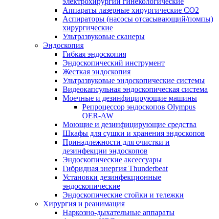
электрохирургии гинекологические
Аппараты лазерные хирургические СО2
Аспираторы (насосы отсасывающий/помпы)
хирургические
Ультразвуковые сканеры
Эндоскопия
Гибкая эндоскопия
Эндоскопический инструмент
Жесткая эндоскопия
Ультразвуковые эндоскопические системы
Видеокапсульная эндоскопическая система
Моечные и дезинфицирующие машины
Репроцессор эндоскопов Olympus
OER-AW
Моющие и дезинфицирующие средства
Шкафы для сушки и хранения эндоскопов
Принадлежности для очистки и
дезинфекции эндоскопов
Эндоскопические аксессуары
Гибридная энергия Thunderbeat
Установки дезинфекционные
эндоскопические
Эндоскопические стойки и тележки
Хирургия и реанимация
Наркозно-дыхательные аппараты