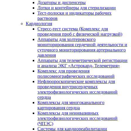
Дозаторы и диспенсеры
Лотки и контейнеры для стерилизации
Тест-полоски и индикаторы рабочих
растворов
Кардиология
Стресс-тест система (Комплекс для
проведения проб с физической нагрузкой)
Аппараты для холтеровского
мониторирования сердечной деятельности и
суточного мониторирования артериального
давления
Аппараты для телеметрической регистрации
и анализа ЭКГ «Астрокард- Телеметрия»
Комплекс для проведения
полисомнографических исследований
Нефлюороскопические комплексы для
проведения внутрисердечных
электрофизиологических исследований
сердца
Комплексы для многоканального
картирования сердца
Комплексы для неинвазивных
электрофизиологических исследований
(ЧПЭС)
Системы для кардиореабилитации