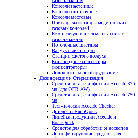
газоснабжения
Консоли настенные
Консоли потолочные
Консоли мостовые
Принадлежности для медицинских
газовых консолей
Комплектующие элементы систем
газоснабжения
Потолочные штативы
Вакуумные станции
Станции сжатого воздуха
Кислородные генераторы
(концентраторы)
Дополнительное оборудование
Дезинфекция и Стерилизация
Средство для дезинфекции Acecide 875
мл (для OER-AW)
Средство для дезинфекции Acecide 750
мл
Тест-полоски Acecide Checker
Детергент EndoQuick
Линейка продукции Acecide и
EndoQuick
Средства для обработки эндоскопов
Дезинфицирующие средства для