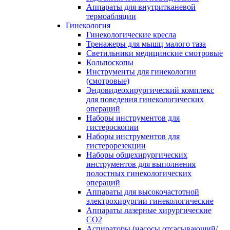
Аппараты для внутритканевой
термоабляции
Гинекология
Гинекологические кресла
Тренажеры для мышц малого таза
Светильники медицинские смотровые
Кольпоскопы
Инструменты для гинекологии
(смотровые)
Эндовидеохирургический комплекс
для поведения гинекологических
операций
Наборы инструментов для
гистероскопии
Наборы инструментов для
гистерорезекции
Наборы общехирургических
инструментов для выполнения
полостных гинекологических
операций
Аппараты для высокочастотной
электрохирургии гинекологические
Аппараты лазерные хирургические
СО2
Аспираторы (насосы отсасывающий/