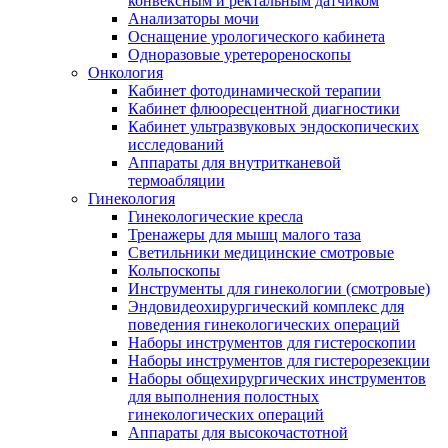
конвексным и ректальным датчиком
Анализаторы мочи
Оснащение урологического кабинета
Одноразовые уретерореноскопы
Онкология
Кабинет фотодинамической терапии
Кабинет флюоресцентной диагностики
Кабинет ультразвуковых эндоскопических
исследований
Аппараты для внутритканевой
термоабляции
Гинекология
Гинекологические кресла
Тренажеры для мышц малого таза
Светильники медицинские смотровые
Кольпоскопы
Инструменты для гинекологии (смотровые)
Эндовидеохирургический комплекс для
поведения гинекологических операций
Наборы инструментов для гистероскопии
Наборы инструментов для гистерорезекции
Наборы общехирургических инструментов
для выполнения полостных
гинекологических операций
Аппараты для высокочастотной