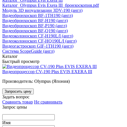
Каталог_Olympus Evis Exera III
Каталог_Olympus Evis Exera III_бронхоскопия.pdf
Модуль 3D визуализации 3DV-190 (англ)
Видеобронхоскоп BF-1TH190 (англ)
Видеобронхоскоп BF-H190 (англ)
Видеобронхоскоп BF-P190 (англ)
Видеобронхоскоп BF-Q190 (англ)
Видеоколоноскоп CF-H190L/I (англ)
Видеоколоноскоп CF-HQ190L/I (англ)
Видеогастроскоп GIF-1TH190 (англ)
Система ScopeGuide (англ)
Каталог
Быстрый просмотр
Видеопроцессор CV-190 Plus EVIS EXERA III
Производитель: Olympus (Япония)
Запросить цену
Задать вопрос
Сравнить товар
Не сравнивать
Запрос цены
Имя