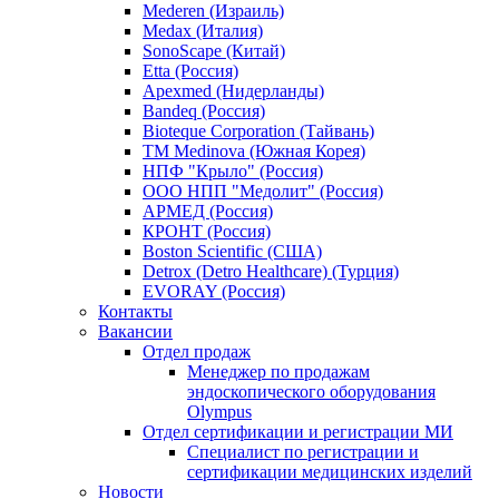
Mederen (Израиль)
Medax (Италия)
SonoScape (Китай)
Etta (Россия)
Apexmed (Нидерланды)
Bandeq (Россия)
Bioteque Corporation (Тайвань)
TM Medinova (Южная Корея)
НПФ "Крыло" (Россия)
ООО НПП "Медолит" (Россия)
АРМЕД (Россия)
КРОНТ (Россия)
Boston Scientific (США)
Detrox (Detro Healthcare) (Турция)
EVORAY (Россия)
Контакты
Вакансии
Отдел продаж
Менеджер по продажам
эндоскопического оборудования
Olympus
Отдел сертификации и регистрации МИ
Специалист по регистрации и
сертификации медицинских изделий
Новости