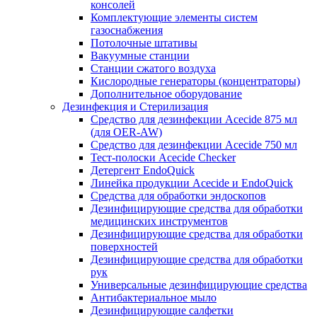
консолей
Комплектующие элементы систем
газоснабжения
Потолочные штативы
Вакуумные станции
Станции сжатого воздуха
Кислородные генераторы (концентраторы)
Дополнительное оборудование
Дезинфекция и Стерилизация
Средство для дезинфекции Acecide 875 мл
(для OER-AW)
Средство для дезинфекции Acecide 750 мл
Тест-полоски Acecide Checker
Детергент EndoQuick
Линейка продукции Acecide и EndoQuick
Средства для обработки эндоскопов
Дезинфицирующие средства для обработки
медицинских инструментов
Дезинфицирующие средства для обработки
поверхностей
Дезинфицирующие средства для обработки
рук
Универсальные дезинфицирующие средства
Антибактериальное мыло
Дезинфицирующие салфетки