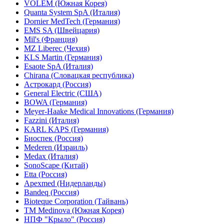
VOLEM (Южная Корея)
Quanta System SpA (Италия)
Dornier MedTech (Германия)
EMS SA (Швейцария)
Mil's (Франция)
MZ Liberec (Чехия)
KLS Martin (Германия)
Esaote SpA (Италия)
Chirana (Словацкая республика)
Астрокард (Россия)
General Electric (США)
BOWA (Германия)
Meyer-Haake Medical Innovations (Германия)
Fazzini (Италия)
KARL KAPS (Германия)
Биоспек (Россия)
Mederen (Израиль)
Medax (Италия)
SonoScape (Китай)
Etta (Россия)
Apexmed (Нидерланды)
Bandeq (Россия)
Bioteque Corporation (Тайвань)
TM Medinova (Южная Корея)
НПФ "Крыло" (Россия)