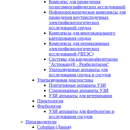
Комплекс для проведения
полисомнографических исследований
Нефлюороскопические комплексы для
проведения внутрисердечных
электрофизиологических
исследований сердца
Комплексы для многоканального
картирования сердца
Комплексы для неинвазивных
электрофизиологических
исследований (ЧПЭС)
Системы для кардиореабилитации
"Астрокард® - Реабилитация"
Ультразвуковые аппараты для
исследования сердца и сосудов
Ультразвуковая диагностика
Портативные аппараты УЗИ
Стационарные аппараты УЗИ
УЗИ аппараты для ветеринарии
Проктология
Флебология
УЗИ аппараты для флебологии и
исследования сосудов
Производители
Coloplast (Дания)