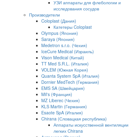
УЗИ аппараты для флебологии и
исследования сосудов
Производители
Coloplast (Дания)
Катетеры Coloplast
Olympus (Япония)
Saraya (Япония)
Medetron s.r.o. (Чехия)
IceCure Medical (Израиль)
Vison Medical (Китай)
TT Med S.R.L. (Италия)
VOLEM (Южная Корея)
Quanta System SpA (Италия)
Dornier MedTech (Германия)
EMS SA (Швейцария)
Mil's (Франция)
MZ Liberec (Чехия)
KLS Martin (Германия)
Esaote SpA (Италия)
Chirana (Словацкая республика)
Аппараты искусственной вентиляции
легких Chirana