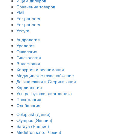
Ищем дилеров
Сравнение товаров
YML
For partners
For partners
Услуги
Андрология
Урология
Онкология
Гинекология
Эндоскопия
Хирургия и реанимация
Медицинское газоснабжение
Дезинфекция и Стерилизация
Кардиология
Ультразвуковая диагностика
Проктология
Флебология
Coloplast (Дания)
Olympus (Япония)
Saraya (Япония)
Medetron s.r.o. (Чехия)