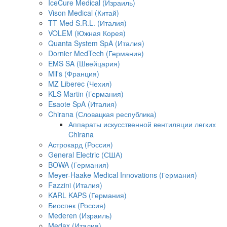
IceCure Medical (Израиль)
Vison Medical (Китай)
TT Med S.R.L. (Италия)
VOLEM (Южная Корея)
Quanta System SpA (Италия)
Dornier MedTech (Германия)
EMS SA (Швейцария)
Mil's (Франция)
MZ Liberec (Чехия)
KLS Martin (Германия)
Esaote SpA (Италия)
Chirana (Словацкая республика)
Аппараты искусственной вентиляции легких
Chirana
Астрокард (Россия)
General Electric (США)
BOWA (Германия)
Meyer-Haake Medical Innovations (Германия)
Fazzini (Италия)
KARL KAPS (Германия)
Биоспек (Россия)
Mederen (Израиль)
Medax (Италия)