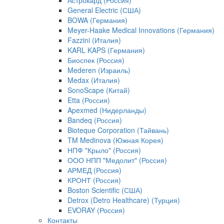
Астрокард (Россия)
General Electric (США)
BOWA (Германия)
Meyer-Haake Medical Innovations (Германия)
Fazzini (Италия)
KARL KAPS (Германия)
Биоспек (Россия)
Mederen (Израиль)
Medax (Италия)
SonoScape (Китай)
Etta (Россия)
Apexmed (Нидерланды)
Bandeq (Россия)
Bioteque Corporation (Тайвань)
TM Medinova (Южная Корея)
НПФ "Крыло" (Россия)
ООО НПП "Медолит" (Россия)
АРМЕД (Россия)
КРОНТ (Россия)
Boston Scientific (США)
Detrox (Detro Healthcare) (Турция)
EVORAY (Россия)
Контакты