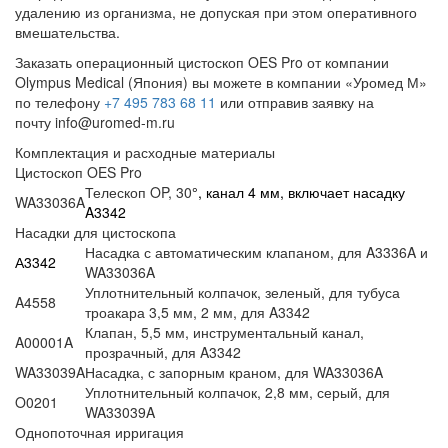
удалению из организма, не допуская при этом оперативного
вмешательства.
Заказать операционный цистоскоп OES Pro от компании
Olympus Medical (Япония) вы можете в компании «Уромед М»
по телефону
+7 495 783 68 11
или отправив заявку на
почту info@uromed-m.ru
Комплектация и расходные материалы
Цистоскоп OES Pro
Телескоп OP, 30
°, канал 4 мм, включает насадку
WA33036A
A3342
Насадки для цистоскопа
Насадка с автоматическим клапаном, для A3336A и
А3342
WA33036A
Уплотнительный колпачок, зеленый, для тубуса
A4558
троакара 3,5 мм, 2 мм, для A3342
Клапан, 5,5 мм, инструментальный канал,
A00001A
прозрачный, для A3342
WA33039A
Насадка, с запорным краном, для WA33036A
Уплотнительный колпачок, 2,8 мм, серый, для
O0201
WA33039A
Однопоточная ирригация