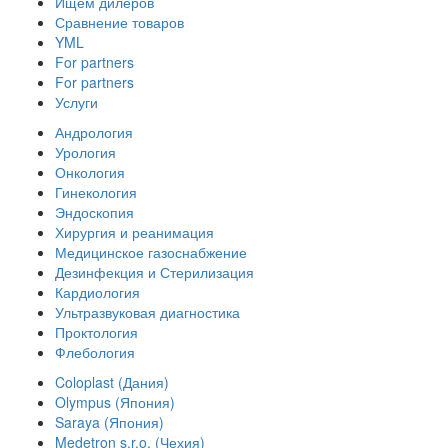
Ищем дилеров
Сравнение товаров
YML
For partners
For partners
Услуги
Андрология
Урология
Онкология
Гинекология
Эндоскопия
Хирургия и реанимация
Медицинское газоснабжение
Дезинфекция и Стерилизация
Кардиология
Ультразвуковая диагностика
Проктология
Флебология
Coloplast (Дания)
Olympus (Япония)
Saraya (Япония)
Medetron s.r.o. (Чехия)