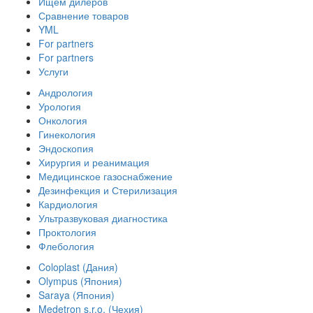
Ищем дилеров
Сравнение товаров
YML
For partners
For partners
Услуги
Андрология
Урология
Онкология
Гинекология
Эндоскопия
Хирургия и реанимация
Медицинское газоснабжение
Дезинфекция и Стерилизация
Кардиология
Ультразвуковая диагностика
Проктология
Флебология
Coloplast (Дания)
Olympus (Япония)
Saraya (Япония)
Medetron s.r.o. (Чехия)