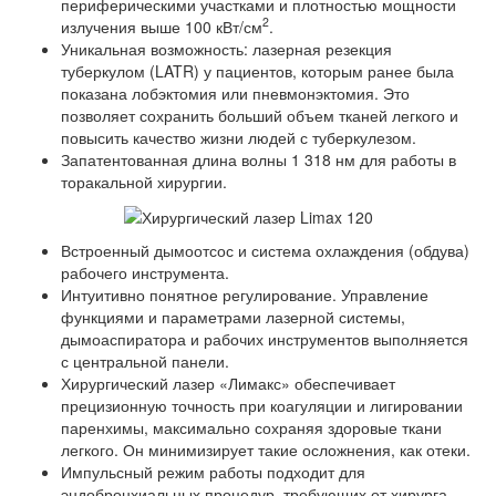
периферическими участками и плотностью мощности
2
излучения выше 100 кВт/см
.
Уникальная возможность: лазерная резекция
туберкулом (LATR) у пациентов, которым ранее была
показана лобэктомия или пневмонэктомия. Это
позволяет сохранить больший объем тканей легкого и
повысить качество жизни людей с туберкулезом.
Запатентованная длина волны 1 318 нм для работы в
торакальной хирургии.
Встроенный дымоотсос и система охлаждения (обдува)
рабочего инструмента.
Интуитивно понятное регулирование. Управление
функциями и параметрами лазерной системы,
дымоаспиратора и рабочих инструментов выполняется
с центральной панели.
Хирургический лазер «Лимакс» обеспечивает
прецизионную точность при коагуляции и лигировании
паренхимы, максимально сохраняя здоровые ткани
легкого. Он минимизирует такие осложнения, как отеки.
Импульсный режим работы подходит для
эндобронхиальных процедур, требующих от хирурга