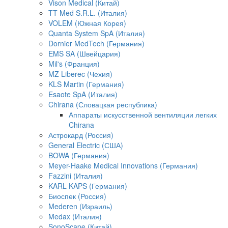
Vison Medical (Китай)
TT Med S.R.L. (Италия)
VOLEM (Южная Корея)
Quanta System SpA (Италия)
Dornier MedTech (Германия)
EMS SA (Швейцария)
Mil's (Франция)
MZ Liberec (Чехия)
KLS Martin (Германия)
Esaote SpA (Италия)
Chirana (Словацкая республика)
Аппараты искусственной вентиляции легких
Chirana
Астрокард (Россия)
General Electric (США)
BOWA (Германия)
Meyer-Haake Medical Innovations (Германия)
Fazzini (Италия)
KARL KAPS (Германия)
Биоспек (Россия)
Mederen (Израиль)
Medax (Италия)
SonoScape (Китай)