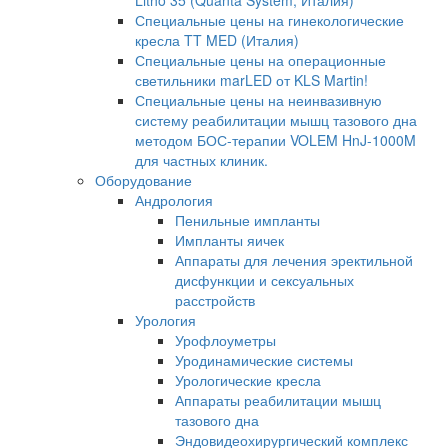
Litho 35 (Quanta System, Италия)
Специальные цены на гинекологические
кресла TT MED (Италия)
Специальные цены на операционные
светильники marLED от KLS Martin!
Специальные цены на неинвазивную
систему реабилитации мышц тазового дна
методом БОС-терапии VOLEM HnJ-1000M
для частных клиник.
Оборудование
Андрология
Пенильные импланты
Импланты яичек
Аппараты для лечения эректильной
дисфункции и сексуальных
расстройств
Урология
Урофлоуметры
Уродинамические системы
Урологические кресла
Аппараты реабилитации мышц
тазового дна
Эндовидеохирургический комплекс