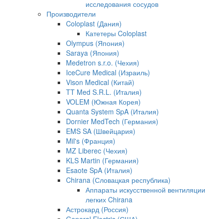
исследования сосудов
Производители
Coloplast (Дания)
Катетеры Coloplast
Olympus (Япония)
Saraya (Япония)
Medetron s.r.o. (Чехия)
IceCure Medical (Израиль)
Vison Medical (Китай)
TT Med S.R.L. (Италия)
VOLEM (Южная Корея)
Quanta System SpA (Италия)
Dornier MedTech (Германия)
EMS SA (Швейцария)
Mil's (Франция)
MZ Liberec (Чехия)
KLS Martin (Германия)
Esaote SpA (Италия)
Chirana (Словацкая республика)
Аппараты искусственной вентиляции
легких Chirana
Астрокард (Россия)