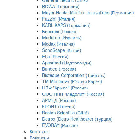
General Electric (США)
BOWA (Германия)
Meyer-Haake Medical Innovations (Германия)
Fazzini (Италия)
KARL KAPS (Германия)
Биоспек (Россия)
Mederen (Израиль)
Medax (Италия)
SonoScape (Китай)
Etta (Россия)
Apexmed (Нидерланды)
Bandeq (Россия)
Bioteque Corporation (Тайвань)
TM Medinova (Южная Корея)
НПФ "Крыло" (Россия)
ООО НПП "Медолит" (Россия)
АРМЕД (Россия)
КРОНТ (Россия)
Boston Scientific (США)
Detrox (Detro Healthcare) (Турция)
EVORAY (Россия)
Контакты
Вакансии