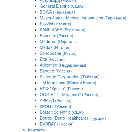
Астрокард (Россия)
General Electric (США)
BOWA (Германия)
Meyer-Haake Medical Innovations (Германия)
Fazzini (Италия)
KARL KAPS (Германия)
Биоспек (Россия)
Mederen (Израиль)
Medax (Италия)
SonoScape (Китай)
Etta (Россия)
Apexmed (Нидерланды)
Bandeq (Россия)
Bioteque Corporation (Тайвань)
TM Medinova (Южная Корея)
НПФ "Крыло" (Россия)
ООО НПП "Медолит" (Россия)
АРМЕД (Россия)
КРОНТ (Россия)
Boston Scientific (США)
Detrox (Detro Healthcare) (Турция)
EVORAY (Россия)
Контакты