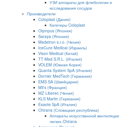
УЗИ аппараты для флебологии и
исследования сосудов
Производители
Coloplast (Дания)
Катетеры Coloplast
Olympus (Япония)
Saraya (Япония)
Medetron s.r.o. (Чехия)
IceCure Medical (Израиль)
Vison Medical (Китай)
TT Med S.R.L. (Италия)
VOLEM (Южная Корея)
Quanta System SpA (Италия)
Dornier MedTech (Германия)
EMS SA (Швейцария)
Mil's (Франция)
MZ Liberec (Чехия)
KLS Martin (Германия)
Esaote SpA (Италия)
Chirana (Словацкая республика)
Аппараты искусственной вентиляции
легких Chirana