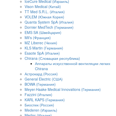
IceCure Medical (Израиль)
Vison Medical (Китай)
TT Med S.R.L. (Италия)
VOLEM (Южная Корея)
Quanta System SpA (Италия)
Dornier MedTech (Германия)
EMS SA (Швейцария)
Mil's (Франция)
MZ Liberec (Чехия)
KLS Martin (Германия)
Esaote SpA (Италия)
Chirana (Словацкая республика)
Аппараты искусственной вентиляции легких
Chirana
Астрокард (Россия)
General Electric (США)
BOWA (Германия)
Meyer-Haake Medical Innovations (Германия)
Fazzini (Италия)
KARL KAPS (Германия)
Биоспек (Россия)
Mederen (Израиль)
Medax (Италия)