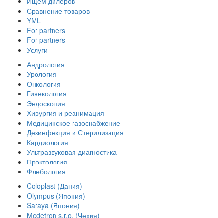
Ищем дилеров
Сравнение товаров
YML
For partners
For partners
Услуги
Андрология
Урология
Онкология
Гинекология
Эндоскопия
Хирургия и реанимация
Медицинское газоснабжение
Дезинфекция и Стерилизация
Кардиология
Ультразвуковая диагностика
Проктология
Флебология
Coloplast (Дания)
Olympus (Япония)
Saraya (Япония)
Medetron s.r.o. (Чехия)