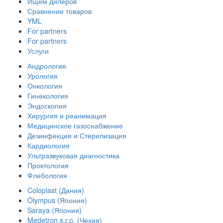
Ищем дилеров
Сравнение товаров
YML
For partners
For partners
Услуги
Андрология
Урология
Онкология
Гинекология
Эндоскопия
Хирургия и реанимация
Медицинское газоснабжение
Дезинфекция и Стерилизация
Кардиология
Ультразвуковая диагностика
Проктология
Флебология
Coloplast (Дания)
Olympus (Япония)
Saraya (Япония)
Medetron s.r.o. (Чехия)