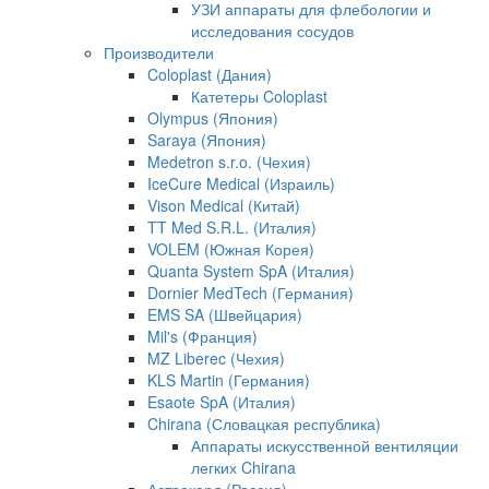
УЗИ аппараты для флебологии и
исследования сосудов
Производители
Coloplast (Дания)
Катетеры Coloplast
Olympus (Япония)
Saraya (Япония)
Medetron s.r.o. (Чехия)
IceCure Medical (Израиль)
Vison Medical (Китай)
TT Med S.R.L. (Италия)
VOLEM (Южная Корея)
Quanta System SpA (Италия)
Dornier MedTech (Германия)
EMS SA (Швейцария)
Mil's (Франция)
MZ Liberec (Чехия)
KLS Martin (Германия)
Esaote SpA (Италия)
Chirana (Словацкая республика)
Аппараты искусственной вентиляции
легких Chirana