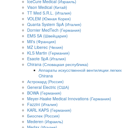
IceCure Medical (Израиль)
Vison Medical (Китай)
TT Med S.R.L. (Италия)
VOLEM (Южная Корея)
Quanta System SpA (Италия)
Dornier MedTech (Германия)
EMS SA (Швейцария)
Mil's (Франция)
MZ Liberec (Чехия)
KLS Martin (Германия)
Esaote SpA (Италия)
Chirana (Словацкая республика)
Аппараты искусственной вентиляции легких
Chirana
Астрокард (Россия)
General Electric (США)
BOWA (Германия)
Meyer-Haake Medical Innovations (Германия)
Fazzini (Италия)
KARL KAPS (Германия)
Биоспек (Россия)
Mederen (Израиль)
Medax (Италия)