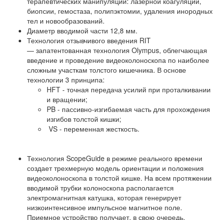
терапевтических манипуляций: лазерной коагуляции,
биопсии, гемостаза, полипэктомии, удаления инородных
тел и новообразований.
Диаметр вводимой части 12,8 мм.
Технология отзывчивого введения RIT
— запатентованная технология Olympus, облегчающая
введение и проведение видеоколоноскопа по наиболее
сложным участкам толстого кишечника. В основе
технологии 3 принципа:
HFT - точная передача усилий при проталкивании
и вращении;
PB - пассивно-изгибаемая часть для прохождения
изгибов толстой кишки;
VS - переменная жесткость.
Технология ScopeGuide в режиме реального времени
создает трехмерную модель ориентации и положения
видеоколоноскопа в толстой кишке. На всем протяжении
вводимой трубки колоноскопа располагается
электромагнитная катушка, которая генерирует
низкоинтенсивное импульсное магнитное поле.
Приемное устройство получает, в свою очередь,