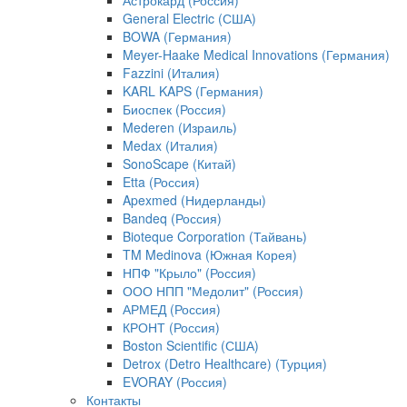
Астрокард (Россия)
General Electric (США)
BOWA (Германия)
Meyer-Haake Medical Innovations (Германия)
Fazzini (Италия)
KARL KAPS (Германия)
Биоспек (Россия)
Mederen (Израиль)
Medax (Италия)
SonoScape (Китай)
Etta (Россия)
Apexmed (Нидерланды)
Bandeq (Россия)
Bioteque Corporation (Тайвань)
TM Medinova (Южная Корея)
НПФ "Крыло" (Россия)
ООО НПП "Медолит" (Россия)
АРМЕД (Россия)
КРОНТ (Россия)
Boston Scientific (США)
Detrox (Detro Healthcare) (Турция)
EVORAY (Россия)
Контакты