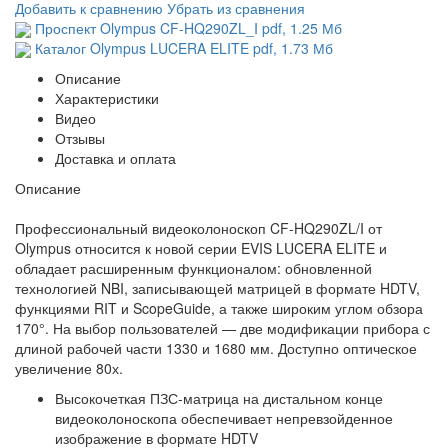
Добавить к сравнению
Убрать из сравнения
Проспект Olympus CF-HQ290ZL_I
pdf
, 1.25 Мб
Каталог Olympus LUCERA ELITE
pdf
, 1.73 Мб
Описание
Характеристики
Видео
Отзывы
Доставка и оплата
Описание
Профессиональный видеоколоноскоп CF-HQ290ZL/I от
Olympus относится к новой серии EVIS LUCERA ELITE и
обладает расширенным функционалом: обновленной
технологией NBI, записывающей матрицей в формате HDTV,
функциями RIT и ScopeGuide, а также широким углом обзора
170°. На выбор пользователей — две модификации прибора с
длиной рабочей части 1330 и 1680 мм. Доступно оптическое
увеличение 80х.
Высокочеткая ПЗС-матрица на дистальном конце
видеоколоноскопа обеспечивает непревзойденное
изображение в формате HDTV