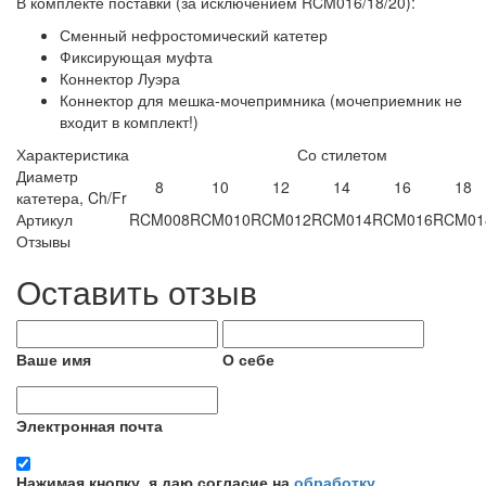
В комплекте поставки (за исключением RCM016/18/20):
Сменный нефростомический катетер
Фиксирующая муфта
Коннектор Луэра
Коннектор для мешка-мочепримника (мочеприемник не
входит в комплект!)
Характеристика
Со стилетом
Диаметр
8
10
12
14
16
18
катетера, Ch/Fr
Артикул
RCM008
RCM010
RCM012
RCM014
RCM016
RCM01
Отзывы
Оставить отзыв
Ваше имя
О себе
Электронная почта
Нажимая кнопку, я даю согласие на
обработку