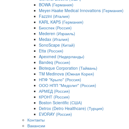
BOWA (Германия)
Meyer-Haake Medical Innovations (Германия)
Fazzini (Италия)
KARL KAPS (Германия)
Биоспек (Россия)
Mederen (Израиль)
Medax (Италия)
SonoScape (Китай)
Etta (Россия)
Apexmed (Нидерланды)
Bandeq (Россия)
Bioteque Corporation (Тайвань)
TM Medinova (Южная Корея)
НПФ "Крыло" (Россия)
ООО НПП "Медолит" (Россия)
АРМЕД (Россия)
КРОНТ (Россия)
Boston Scientific (США)
Detrox (Detro Healthcare) (Турция)
EVORAY (Россия)
Контакты
Вакансии