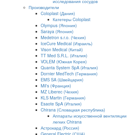
исследования сосудов
Производители
Coloplast (Дания)
Катетеры Coloplast
Olympus (Япония)
Saraya (Япония)
Medetron s.r.o. (Чехия)
IceCure Medical (Израиль)
Vison Medical (Китай)
TT Med S.R.L. (Италия)
VOLEM (Южная Корея)
Quanta System SpA (Италия)
Dornier MedTech (Германия)
EMS SA (Швейцария)
Mil's (Франция)
MZ Liberec (Чехия)
KLS Martin (Германия)
Esaote SpA (Италия)
Chirana (Словацкая республика)
Аппараты искусственной вентиляции
легких Chirana
Астрокард (Россия)
General Electric (США)