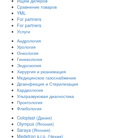
Ищем дилеров
Сравнение товаров
YML
For partners
For partners
Услуги
Андрология
Урология
Онкология
Гинекология
Эндоскопия
Хирургия и реанимация
Медицинское газоснабжение
Дезинфекция и Стерилизация
Кардиология
Ультразвуковая диагностика
Проктология
Флебология
Coloplast (Дания)
Olympus (Япония)
Saraya (Япония)
Medetron s.r.o. (Чехия)