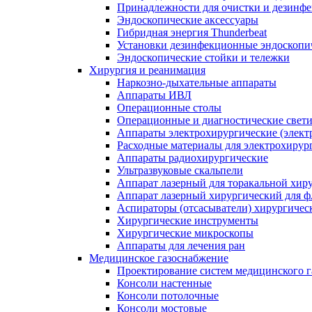
Принадлежности для очистки и дезинф
Эндоскопические аксессуары
Гибридная энергия Thunderbeat
Установки дезинфекционные эндоскопи
Эндоскопические стойки и тележки
Хирургия и реанимация
Наркозно-дыхательные аппараты
Аппараты ИВЛ
Операционные столы
Операционные и диагностические свет
Аппараты электрохирургические (элект
Расходные материалы для электрохирур
Аппараты радиохирургические
Ультразвуковые скальпели
Аппарат лазерный для торакальной хир
Аппарат лазерный хирургический для ф
Аспираторы (отсасыватели) хирургичес
Хирургические инструменты
Хирургические микроскопы
Аппараты для лечения ран
Медицинское газоснабжение
Проектирование систем медицинского 
Консоли настенные
Консоли потолочные
Консоли мостовые