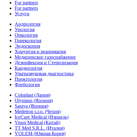
For partners
For partners
Услуги
Андрология
Урология
Онкология
Гинекология
Эндоскопия
Хирургия и реанимация
Медицинское газоснабжение
Дезинфекция и Стерилизация
Кардиология
Ультразвуковая диагностика
Проктология
Флебология
Coloplast (Дания)
Olympus (Япония)
Saraya (Япония)
Medetron s.r.o. (Чехия)
IceCure Medical (Израиль)
Vison Medical (Китай)
TT Med S.R.L. (Италия)
VOLEM (Южная Корея)