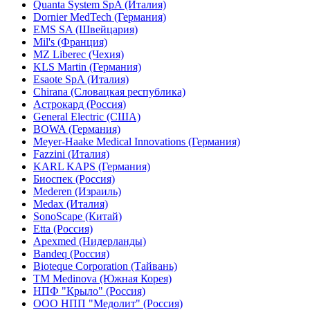
Quanta System SpA (Италия)
Dornier MedTech (Германия)
EMS SA (Швейцария)
Mil's (Франция)
MZ Liberec (Чехия)
KLS Martin (Германия)
Esaote SpA (Италия)
Chirana (Словацкая республика)
Астрокард (Россия)
General Electric (США)
BOWA (Германия)
Meyer-Haake Medical Innovations (Германия)
Fazzini (Италия)
KARL KAPS (Германия)
Биоспек (Россия)
Mederen (Израиль)
Medax (Италия)
SonoScape (Китай)
Etta (Россия)
Apexmed (Нидерланды)
Bandeq (Россия)
Bioteque Corporation (Тайвань)
TM Medinova (Южная Корея)
НПФ "Крыло" (Россия)
ООО НПП "Медолит" (Россия)