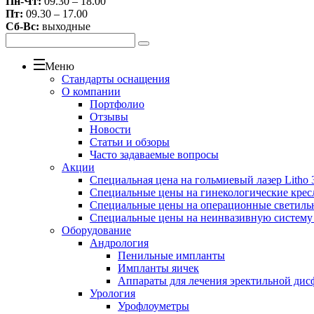
Пн-Чт:
09.30 – 18.00
Пт:
09.30 – 17.00
Сб-Вс:
выходные
Меню
Стандарты оснащения
О компании
Портфолио
Отзывы
Новости
Статьи и обзоры
Часто задаваемые вопросы
Акции
Специальная цена на гольмиевый лазер Litho 3
Специальные цены на гинекологические крес
Специальные цены на операционные светиль
Специальные цены на неинвазивную систему
Оборудование
Андрология
Пенильные импланты
Импланты яичек
Аппараты для лечения эректильной дис
Урология
Урофлоуметры