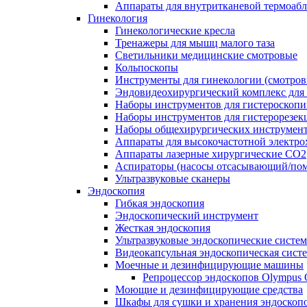
Аппараты для внутритканевой термоаб
Гинекология
Гинекологические кресла
Тренажеры для мышц малого таза
Светильники медицинские смотровые
Кольпоскопы
Инструменты для гинекологии (смотров
Эндовидеохирургический комплекс для 
Наборы инструментов для гистероскоп
Наборы инструментов для гистерорезек
Наборы общехирургических инструмент
Аппараты для высокочастотной электро
Аппараты лазерные хирургические СО2
Аспираторы (насосы отсасывающий/пом
Ультразвуковые сканеры
Эндоскопия
Гибкая эндоскопия
Эндоскопический инструмент
Жесткая эндоскопия
Ультразвуковые эндоскопические систе
Видеокапсульная эндоскопическая сист
Моечные и дезинфицирующие машины
Репроцессор эндоскопов Olympu
Моющие и дезинфицирующие средства
Шкафы для сушки и хранения эндоскоп