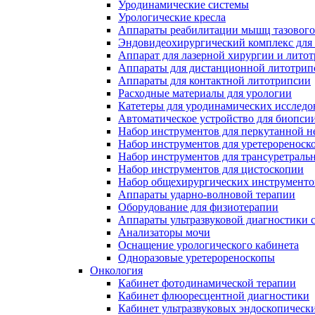
Уродинамические системы
Урологические кресла
Аппараты реабилитации мышц тазового
Эндовидеохирургический комплекс для
Аппарат для лазерной хирургии и лито
Аппараты для дистанционной литотрип
Аппараты для контактной литотрипсии
Расходные материалы для урологии
Катетеры для уродинамических исслед
Автоматическое устройство для биопси
Набор инструментов для перкутанной 
Набор инструментов для уретерореноск
Набор инструментов для трансуретраль
Набор инструментов для цистоскопии
Набор общехирургических инструменто
Аппараты ударно-волновой терапии
Оборудование для физиотерапии
Аппараты ультразвуковой диагностики 
Анализаторы мочи
Оснащение урологического кабинета
Одноразовые уретерореноскопы
Онкология
Кабинет фотодинамической терапии
Кабинет флюоресцентной диагностики
Кабинет ультразвуковых эндоскопическ