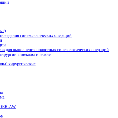
ляции
ые)
поведения гинекологических операций
ии
ции
ов для выполнения полостных гинекологических операций
хирургии гинекологические
пы) хирургические
мы
ема
s OER-AW
ов