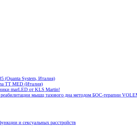
5 (Quanta System, Италия)
ла TT MED (Италия)
ники marLED от KLS Martin!
 реабилитации мышц тазового дна методом БОС-терапии VOLEM
функции и сексуальных расстройств