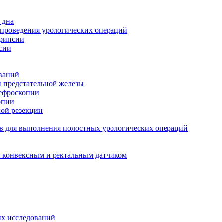
 дна
 проведения урологических операций
трипсии
сии
ований
и предстательной железы
нефроскопии
опии
ной резекции
в для выполнения полостных урологических операций
с конвексным и ректальным датчиком
их исследований