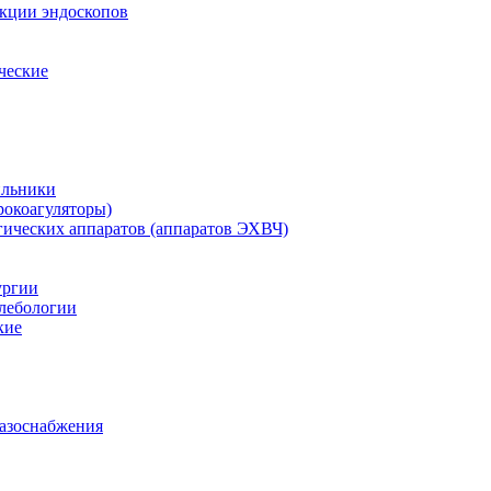
екции эндоскопов
ческие
ильники
рокоагуляторы)
гических аппаратов (аппаратов ЭХВЧ)
ургии
лебологии
кие
газоснабжения