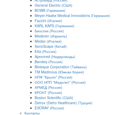
Астрокард (Россия)
General Electric (США)
BOWA (Германия)
Meyer-Haake Medical Innovations (Германия)
Fazzini (Италия)
KARL KAPS (Германия)
Биоспек (Россия)
Mederen (Израиль)
Medax (Италия)
SonoScape (Китай)
Etta (Россия)
Apexmed (Нидерланды)
Bandeq (Россия)
Bioteque Corporation (Тайвань)
TM Medinova (Южная Корея)
НПФ "Крыло" (Россия)
ООО НПП "Медолит" (Россия)
АРМЕД (Россия)
КРОНТ (Россия)
Boston Scientific (США)
Detrox (Detro Healthcare) (Турция)
EVORAY (Россия)
Контакты