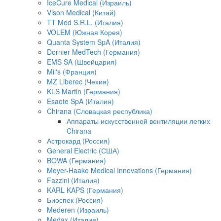
IceCure Medical (Израиль)
Vison Medical (Китай)
TT Med S.R.L. (Италия)
VOLEM (Южная Корея)
Quanta System SpA (Италия)
Dornier MedTech (Германия)
EMS SA (Швейцария)
Mil's (Франция)
MZ Liberec (Чехия)
KLS Martin (Германия)
Esaote SpA (Италия)
Chirana (Словацкая республика)
Аппараты искусственной вентиляции легких
Chirana
Астрокард (Россия)
General Electric (США)
BOWA (Германия)
Meyer-Haake Medical Innovations (Германия)
Fazzini (Италия)
KARL KAPS (Германия)
Биоспек (Россия)
Mederen (Израиль)
Medax (Италия)