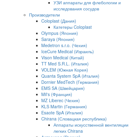
УЗИ аппараты для флебологии и
исследования сосудов
Производители
Coloplast (Дания)
Катетеры Coloplast
Olympus (Япония)
Saraya (Япония)
Medetron s.r.o. (Чехия)
IceCure Medical (Израиль)
Vison Medical (Китай)
TT Med S.R.L. (Италия)
VOLEM (Южная Корея)
Quanta System SpA (Италия)
Dornier MedTech (Германия)
EMS SA (Швейцария)
Mil's (Франция)
MZ Liberec (Чехия)
KLS Martin (Германия)
Esaote SpA (Италия)
Chirana (Словацкая республика)
Аппараты искусственной вентиляции
легких Chirana