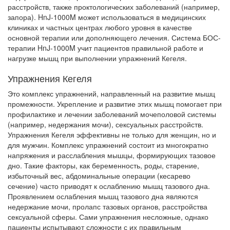
расстройств, также проктологических заболеваний (например,
запора). HnJ-1000M может использоваться в медицинских
клиниках и частных центрах любого уровня в качестве
основной терапии или дополняющего лечения. Система БОС-
терапии HnJ-1000M учит пациентов правильной работе и
нагрузке мышц при выполнении упражнений Кегеля.
Упражнения Кегеля
Это комплекс упражнений, направленный на развитие мышц
промежности. Укрепление и развитие этих мышц помогает при
профилактике и лечении заболеваний мочеполовой системы
(например, недержания мочи), сексуальных расстройств.
Упражнения Кегеля эффективны не только для женщин, но и
для мужчин. Комплекс упражнений состоит из многократно
напряжения и расслабления мышцы, формирующих тазовое
дно. Такие факторы, как беременность, роды, старение,
избыточный вес, абдоминальные операции (кесарево
сечение) часто приводят к ослаблению мышц тазового дна.
Проявлением ослабления мышц тазового дна являются
недержание мочи, пролапс тазовых органов, расстройства
сексуальной сферы. Сами упражнения несложные, однако
пациенты испытывают сложности с их правильным