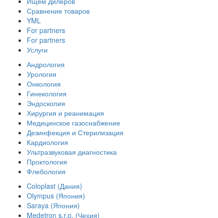
Ищем дилеров
Сравнение товаров
YML
For partners
For partners
Услуги
Андрология
Урология
Онкология
Гинекология
Эндоскопия
Хирургия и реанимация
Медицинское газоснабжение
Дезинфекция и Стерилизация
Кардиология
Ультразвуковая диагностика
Проктология
Флебология
Coloplast (Дания)
Olympus (Япония)
Saraya (Япония)
Medetron s.r.o. (Чехия)