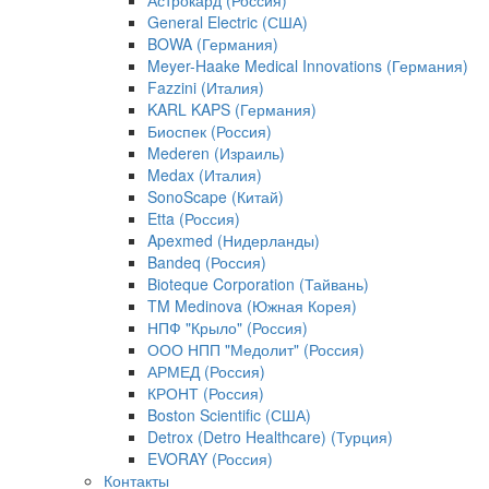
Астрокард (Россия)
General Electric (США)
BOWA (Германия)
Meyer-Haake Medical Innovations (Германия)
Fazzini (Италия)
KARL KAPS (Германия)
Биоспек (Россия)
Mederen (Израиль)
Medax (Италия)
SonoScape (Китай)
Etta (Россия)
Apexmed (Нидерланды)
Bandeq (Россия)
Bioteque Corporation (Тайвань)
TM Medinova (Южная Корея)
НПФ "Крыло" (Россия)
ООО НПП "Медолит" (Россия)
АРМЕД (Россия)
КРОНТ (Россия)
Boston Scientific (США)
Detrox (Detro Healthcare) (Турция)
EVORAY (Россия)
Контакты