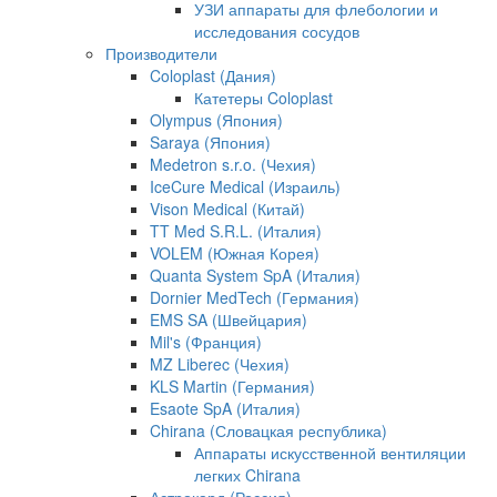
УЗИ аппараты для флебологии и
исследования сосудов
Производители
Coloplast (Дания)
Катетеры Coloplast
Olympus (Япония)
Saraya (Япония)
Medetron s.r.o. (Чехия)
IceCure Medical (Израиль)
Vison Medical (Китай)
TT Med S.R.L. (Италия)
VOLEM (Южная Корея)
Quanta System SpA (Италия)
Dornier MedTech (Германия)
EMS SA (Швейцария)
Mil's (Франция)
MZ Liberec (Чехия)
KLS Martin (Германия)
Esaote SpA (Италия)
Chirana (Словацкая республика)
Аппараты искусственной вентиляции
легких Chirana