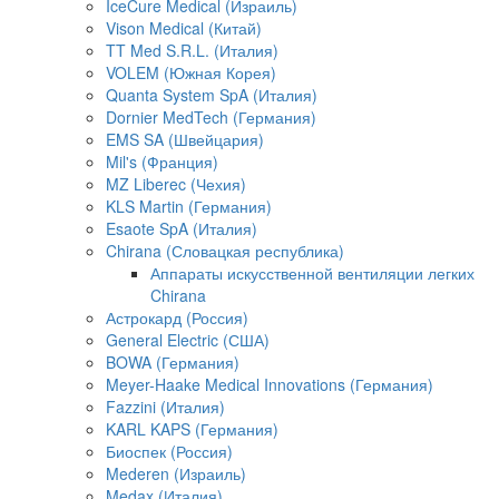
IceCure Medical (Израиль)
Vison Medical (Китай)
TT Med S.R.L. (Италия)
VOLEM (Южная Корея)
Quanta System SpA (Италия)
Dornier MedTech (Германия)
EMS SA (Швейцария)
Mil's (Франция)
MZ Liberec (Чехия)
KLS Martin (Германия)
Esaote SpA (Италия)
Chirana (Словацкая республика)
Аппараты искусственной вентиляции легких
Chirana
Астрокард (Россия)
General Electric (США)
BOWA (Германия)
Meyer-Haake Medical Innovations (Германия)
Fazzini (Италия)
KARL KAPS (Германия)
Биоспек (Россия)
Mederen (Израиль)
Medax (Италия)