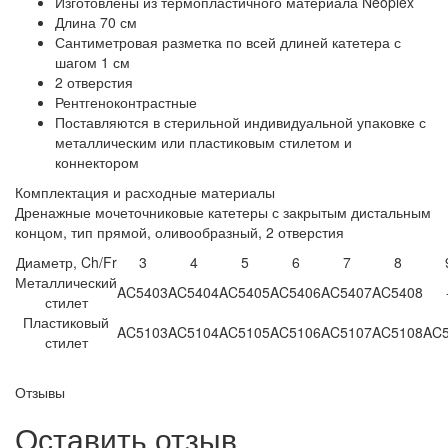
Изготовлены из термопластичного материала Neoplex
Длина 70 см
Сантиметровая разметка по всей длиней катетера с
шагом 1 см
2 отверстия
Рентгеноконтрастные
Поставляются в стерильной индивидуальной упаковке с
металлическим или пластиковым стилетом и
коннектором
Комплектация и расходные материалы
Дренажные мочеточниковые катетеры с закрытым дистальным
концом, тип прямой, оливообразный, 2 отверстия
Диаметр, Ch/Fr
3
4
5
6
7
8
Металлический
AC5403
AC5404
AC5405
AC5406
AC5407
AC5408
стилет
Пластиковый
AC5103
AC5104
AC5105
AC5106
AC5107
AC5108
AC
стилет
Отзывы
Оставить отзыв