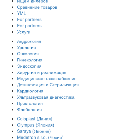
Ищем дилеров
Сравнение товаров
YML
For partners
For partners
Услуги
Андрология
Урология
Онкология
Гинекология
Эндоскопия
Хирургия и реанимация
Медицинское газоснабжение
Дезинфекция и Стерилизация
Кардиология
Ультразвуковая диагностика
Проктология
Флебология
Coloplast (Дания)
Olympus (Япония)
Saraya (Япония)
Medetron s.r.o. (Чехия)