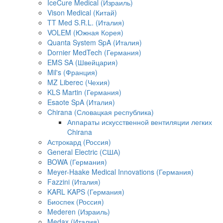
IceCure Medical (Израиль)
Vison Medical (Китай)
TT Med S.R.L. (Италия)
VOLEM (Южная Корея)
Quanta System SpA (Италия)
Dornier MedTech (Германия)
EMS SA (Швейцария)
Mil's (Франция)
MZ Liberec (Чехия)
KLS Martin (Германия)
Esaote SpA (Италия)
Chirana (Словацкая республика)
Аппараты искусственной вентиляции легких
Chirana
Астрокард (Россия)
General Electric (США)
BOWA (Германия)
Meyer-Haake Medical Innovations (Германия)
Fazzini (Италия)
KARL KAPS (Германия)
Биоспек (Россия)
Mederen (Израиль)
Medax (Италия)