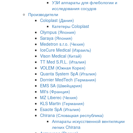
УЗИ аппараты для флебологии и
исследования сосудов
Производители
Coloplast (Дания)
Катетеры Coloplast
Olympus (Япония)
Saraya (Япония)
Medetron s.r.o. (Чехия)
IceCure Medical (Израиль)
Vison Medical (Китай)
TT Med S.R.L. (Италия)
VOLEM (Южная Корея)
Quanta System SpA (Италия)
Dornier MedTech (Германия)
EMS SA (Швейцария)
Mil's (Франция)
MZ Liberec (Чехия)
KLS Martin (Германия)
Esaote SpA (Италия)
Chirana (Словацкая республика)
Аппараты искусственной вентиляции
легких Chirana