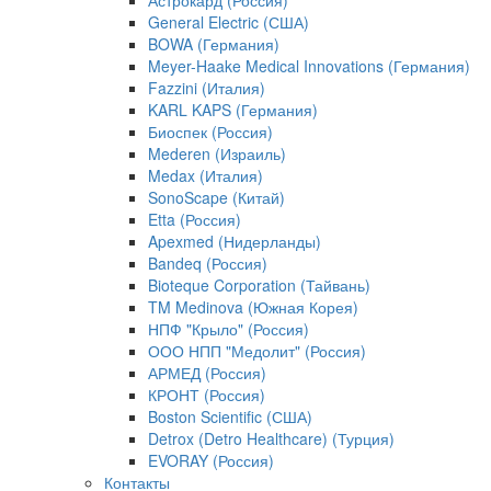
Астрокард (Россия)
General Electric (США)
BOWA (Германия)
Meyer-Haake Medical Innovations (Германия)
Fazzini (Италия)
KARL KAPS (Германия)
Биоспек (Россия)
Mederen (Израиль)
Medax (Италия)
SonoScape (Китай)
Etta (Россия)
Apexmed (Нидерланды)
Bandeq (Россия)
Bioteque Corporation (Тайвань)
TM Medinova (Южная Корея)
НПФ "Крыло" (Россия)
ООО НПП "Медолит" (Россия)
АРМЕД (Россия)
КРОНТ (Россия)
Boston Scientific (США)
Detrox (Detro Healthcare) (Турция)
EVORAY (Россия)
Контакты