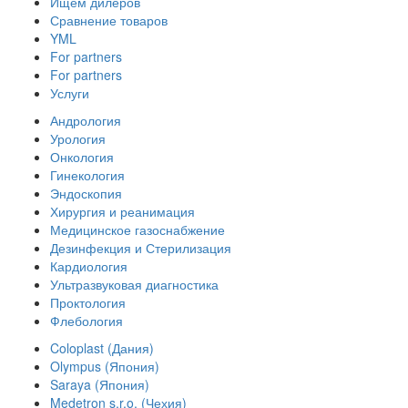
Ищем дилеров
Сравнение товаров
YML
For partners
For partners
Услуги
Андрология
Урология
Онкология
Гинекология
Эндоскопия
Хирургия и реанимация
Медицинское газоснабжение
Дезинфекция и Стерилизация
Кардиология
Ультразвуковая диагностика
Проктология
Флебология
Coloplast (Дания)
Olympus (Япония)
Saraya (Япония)
Medetron s.r.o. (Чехия)