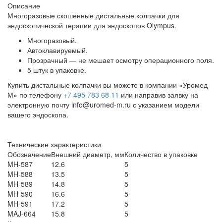
Описание
Многоразовые скошенные дистальные колпачки для
эндоскопической терапии для эндоскопов Olympus.
Многоразовый.
Автоклавируемый.
Прозрачный — не мешает осмотру операционного поля.
5 штук в упаковке.
Купить дистальные колпачки вы можете в компании «Уромед
М» по телефону
+7 495 783 68 11
или направив заявку на
электронную почту info@uromed-m.ru с указанием модели
вашего эндоскопа.
Технические характеристики
Обозначение
Внешний диаметр, мм
Количество в упаковке
MH-587
12.6
5
MH-588
13.5
5
MH-589
14.8
5
MH-590
16.6
5
MH-591
17.2
5
MAJ-664
15.8
5