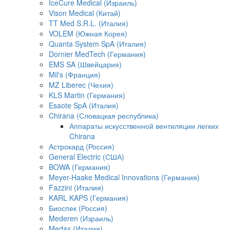
IceCure Medical (Израиль)
Vison Medical (Китай)
TT Med S.R.L. (Италия)
VOLEM (Южная Корея)
Quanta System SpA (Италия)
Dornier MedTech (Германия)
EMS SA (Швейцария)
Mil's (Франция)
MZ Liberec (Чехия)
KLS Martin (Германия)
Esaote SpA (Италия)
Chirana (Словацкая республика)
Аппараты искусственной вентиляции легких
Chirana
Астрокард (Россия)
General Electric (США)
BOWA (Германия)
Meyer-Haake Medical Innovations (Германия)
Fazzini (Италия)
KARL KAPS (Германия)
Биоспек (Россия)
Mederen (Израиль)
Medax (Италия)