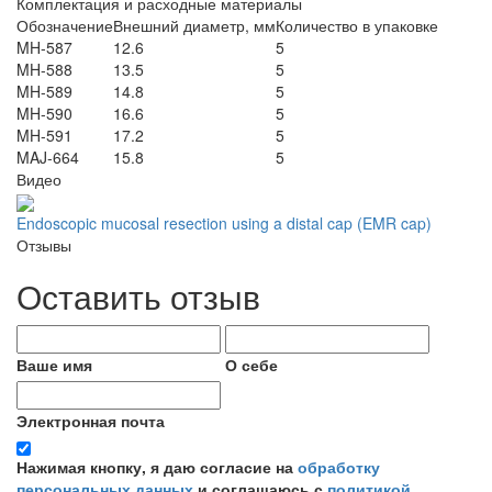
Комплектация и расходные материалы
Обозначение
Внешний диаметр, мм
Количество в упаковке
MH-587
12.6
5
MH-588
13.5
5
MH-589
14.8
5
MH-590
16.6
5
MH-591
17.2
5
MAJ-664
15.8
5
Видео
Endoscopic mucosal resection using a distal cap (EMR cap)
Отзывы
Оставить отзыв
Ваше имя
О себе
Электронная почта
Нажимая кнопку, я даю согласие на
обработку
персональных данных
и соглашаюсь с
политикой