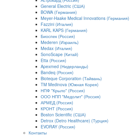
Астрокард (Россия)
General Electric (США)
BOWA (Германия)
Meyer-Haake Medical Innovations (Германия)
Fazzini (Италия)
KARL KAPS (Германия)
Биоспек (Россия)
Mederen (Израиль)
Medax (Италия)
SonoScape (Китай)
Etta (Россия)
Apexmed (Нидерланды)
Bandeq (Россия)
Bioteque Corporation (Тайвань)
TM Medinova (Южная Корея)
НПФ "Крыло" (Россия)
ООО НПП "Медолит" (Россия)
АРМЕД (Россия)
КРОНТ (Россия)
Boston Scientific (США)
Detrox (Detro Healthcare) (Турция)
EVORAY (Россия)
Контакты