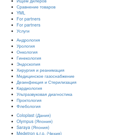
Ищем дилеров
Сравнение товаров
YML
For partners
For partners
Услуги
Андрология
Урология
Онкология
Гинекология
Эндоскопия
Хирургия и реанимация
Медицинское газоснабжение
Дезинфекция и Стерилизация
Кардиология
Ультразвуковая диагностика
Проктология
Флебология
Coloplast (Дания)
Olympus (Япония)
Saraya (Япония)
Medetron s.r.o. (Чехия)