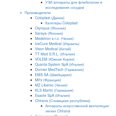
УЗИ аппараты для флебологии и
исследования сосудов
Производители
Coloplast (Дания)
Катетеры Coloplast
Olympus (Япония)
Saraya (Япония)
Medetron s.r.o. (Чехия)
IceCure Medical (Израиль)
Vison Medical (Китай)
TT Med S.R.L. (Италия)
VOLEM (Южная Корея)
Quanta System SpA (Италия)
Dornier MedTech (Германия)
EMS SA (Швейцария)
Mil's (Франция)
MZ Liberec (Чехия)
KLS Martin (Германия)
Esaote SpA (Италия)
Chirana (Словацкая республика)
Аппараты искусственной вентиляции
легких Chirana