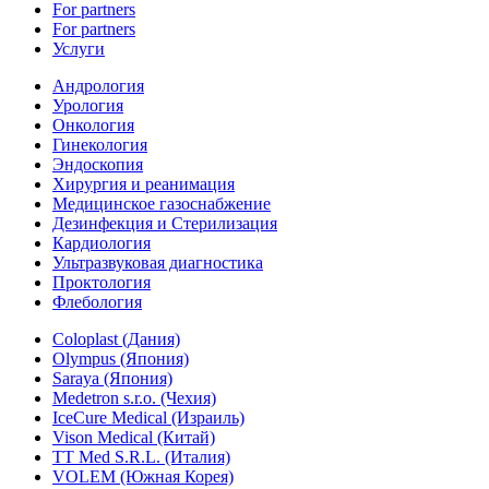
For partners
For partners
Услуги
Андрология
Урология
Онкология
Гинекология
Эндоскопия
Хирургия и реанимация
Медицинское газоснабжение
Дезинфекция и Стерилизация
Кардиология
Ультразвуковая диагностика
Проктология
Флебология
Coloplast (Дания)
Olympus (Япония)
Saraya (Япония)
Medetron s.r.o. (Чехия)
IceCure Medical (Израиль)
Vison Medical (Китай)
TT Med S.R.L. (Италия)
VOLEM (Южная Корея)