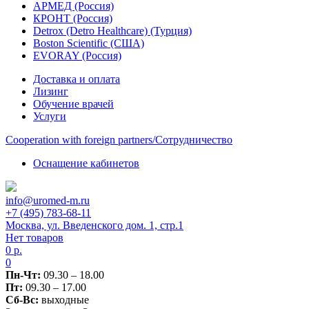
АРМЕД (Россия)
КРОНТ (Россия)
Detrox (Detro Healthcare) (Турция)
Boston Scientific (США)
EVORAY (Россия)
Доставка и оплата
Лизинг
Обучение врачей
Услуги
Сooperation with foreign partners/Сотрудничество
Оснащение кабинетов
info@uromed-m.ru
+7 (495) 783-68-11
Москва, ул. Введенского дом. 1, стр.1
Нет товаров
0
р.
0
Пн-Чт:
09.30 – 18.00
Пт:
09.30 – 17.00
Сб-Вс:
выходные