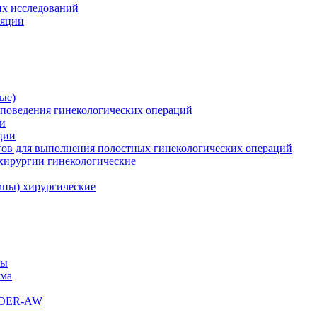
их исследований
ляции
ые)
поведения гинекологических операций
ии
ции
ов для выполнения полостных гинекологических операций
хирургии гинекологические
пы) хирургические
мы
ема
s OER-AW