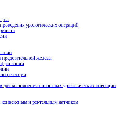
 дна
 проведения урологических операций
трипсии
сии
ований
и предстательной железы
нефроскопии
опии
ной резекции
в для выполнения полостных урологических операций
с конвексным и ректальным датчиком