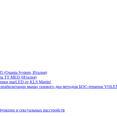
5 (Quanta System, Италия)
ла TT MED (Италия)
ники marLED от KLS Martin!
 реабилитации мышц тазового дна методом БОС-терапии VOLEM
функции и сексуальных расстройств