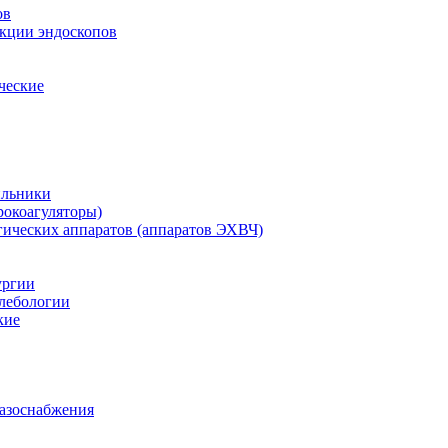
ов
екции эндоскопов
ческие
ильники
рокоагуляторы)
гических аппаратов (аппаратов ЭХВЧ)
ургии
лебологии
кие
газоснабжения