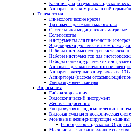
Кабинет ультразвуковых эндоскопическ
Аппараты для внутритканевой термоаб
Гинекология
Гинекологические кресла
Тренажеры для мышц малого таза
Светильники медицинские смотровые
Кольпоскопы
Инструменты для гинекологии (смотров
Эндовидеохирургический комплекс для 
Наборы инструментов для гистероскоп
Наборы инструментов для гистерорезек
Наборы общехирургических инструмент
Аппараты для высокочастотной электро
Аппараты лазерные хирургические СО2
Аспираторы (насосы отсасывающий/пом
Ультразвуковые сканеры
Эндоскопия
Гибкая эндоскопия
Эндоскопический инструмент
Жесткая эндоскопия
Ультразвуковые эндоскопические систе
Видеокапсульная эндоскопическая сист
Моечные и дезинфицирующие машины
Репроцессор эндоскопов Olympu
Моющие и дезинфицирующие средства