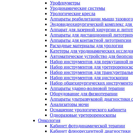
Урофлоуметры
Уродинамические системы
Урологические кресла
Аппараты реабилитации мышц тазового
Эндовидеохирургический комплекс для
Аппарат для лазерной хирургии и лито
Аппараты для дистанционной литотрип
Аппараты для контактной литотрипсии
Расходные материалы для урологии
Катетеры для уродинамических исслед
Автоматическое устройство для биопси
Набор инструментов для перкутанной 
Набор инструментов для уретерореноск
Набор инструментов для трансуретраль
Набор инструментов для цистоскопии
Набор общехирургических инструменто
Аппараты ударно-волновой терапии
Оборудование для физиотерапии
Аппараты ультразвуковой диагностики 
Анализаторы мочи
Оснащение урологического кабинета
Одноразовые уретерореноскопы
Онкология
Кабинет фотодинамической терапии
Кабинет флюоресцентной диагностики