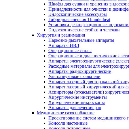
Шкафы для сушки и хранения эндоскоп
Принадлежности для очистки и дезинф
Эндоскопические аксессуары
Гибридная энергия Thunderbeat
Установки дезинфекционные эндоскопи
Эндоскопические стойки и тележки
Хирургия и реанимация
Наркозно-дыхательные аппараты
Аппараты ИВЛ
Операционные столы
Операционные и диагностические свет
Аппараты электрохирургические (элект
Расходные материалы для электрохирур
Аппараты радиохирургические
Ультразвуковые скальпели
Аппарат лазерный для торакальной хир
Аппарат лазерный хирургический для ф
Аспираторы (отсасыватели) хирургичес
Хирургические инструменты
Хирургические микроскопы
Аппараты для лечения ран
Медицинское газоснабжение
Проектирование систем медицинского 
Консоли настенные
Консоли потолочные