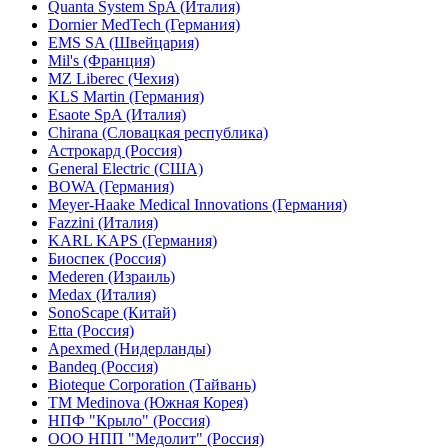
Quanta System SpA (Италия)
Dornier MedTech (Германия)
EMS SA (Швейцария)
Mil's (Франция)
MZ Liberec (Чехия)
KLS Martin (Германия)
Esaote SpA (Италия)
Chirana (Словацкая республика)
Астрокард (Россия)
General Electric (США)
BOWA (Германия)
Meyer-Haake Medical Innovations (Германия)
Fazzini (Италия)
KARL KAPS (Германия)
Биоспек (Россия)
Mederen (Израиль)
Medax (Италия)
SonoScape (Китай)
Etta (Россия)
Apexmed (Нидерланды)
Bandeq (Россия)
Bioteque Corporation (Тайвань)
TM Medinova (Южная Корея)
НПФ "Крыло" (Россия)
ООО НПП "Медолит" (Россия)