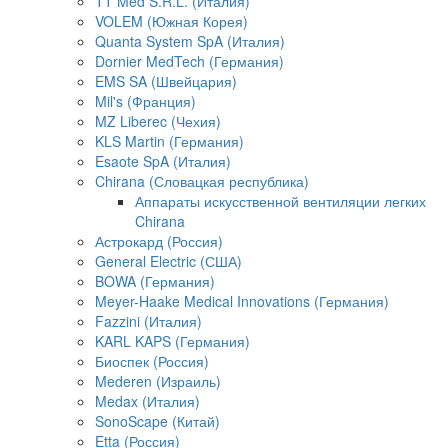
TT Med S.R.L. (Италия)
VOLEM (Южная Корея)
Quanta System SpA (Италия)
Dornier MedTech (Германия)
EMS SA (Швейцария)
Mil's (Франция)
MZ Liberec (Чехия)
KLS Martin (Германия)
Esaote SpA (Италия)
Chirana (Словацкая республика)
Аппараты искусственной вентиляции легких
Chirana
Астрокард (Россия)
General Electric (США)
BOWA (Германия)
Meyer-Haake Medical Innovations (Германия)
Fazzini (Италия)
KARL KAPS (Германия)
Биоспек (Россия)
Mederen (Израиль)
Medax (Италия)
SonoScape (Китай)
Etta (Россия)