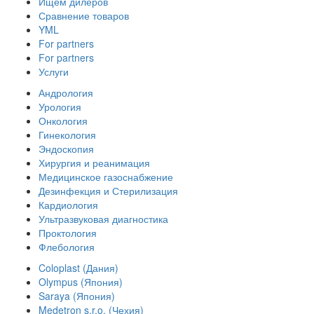
Ищем дилеров
Сравнение товаров
YML
For partners
For partners
Услуги
Андрология
Урология
Онкология
Гинекология
Эндоскопия
Хирургия и реанимация
Медицинское газоснабжение
Дезинфекция и Стерилизация
Кардиология
Ультразвуковая диагностика
Проктология
Флебология
Coloplast (Дания)
Olympus (Япония)
Saraya (Япония)
Medetron s.r.o. (Чехия)