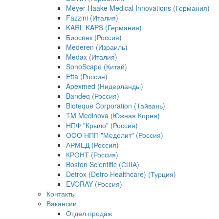
Meyer-Haake Medical Innovations (Германия)
Fazzini (Италия)
KARL KAPS (Германия)
Биоспек (Россия)
Mederen (Израиль)
Medax (Италия)
SonoScape (Китай)
Etta (Россия)
Apexmed (Нидерланды)
Bandeq (Россия)
Bioteque Corporation (Тайвань)
TM Medinova (Южная Корея)
НПФ "Крыло" (Россия)
ООО НПП "Медолит" (Россия)
АРМЕД (Россия)
КРОНТ (Россия)
Boston Scientific (США)
Detrox (Detro Healthcare) (Турция)
EVORAY (Россия)
Контакты
Вакансии
Отдел продаж