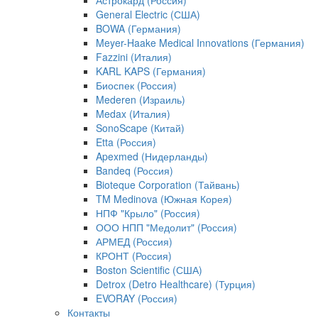
Астрокард (Россия)
General Electric (США)
BOWA (Германия)
Meyer-Haake Medical Innovations (Германия)
Fazzini (Италия)
KARL KAPS (Германия)
Биоспек (Россия)
Mederen (Израиль)
Medax (Италия)
SonoScape (Китай)
Etta (Россия)
Apexmed (Нидерланды)
Bandeq (Россия)
Bioteque Corporation (Тайвань)
TM Medinova (Южная Корея)
НПФ "Крыло" (Россия)
ООО НПП "Медолит" (Россия)
АРМЕД (Россия)
КРОНТ (Россия)
Boston Scientific (США)
Detrox (Detro Healthcare) (Турция)
EVORAY (Россия)
Контакты