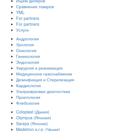
Ищем дилеров
Сравнение товаров
YML
For partners
For partners
Услуги
Андрология
Урология
Онкология
Гинекология
Эндоскопия
Хирургия и реанимация
Медицинское газоснабжение
Дезинфекция и Стерилизация
Кардиология
Ультразвуковая диагностика
Проктология
Флебология
Coloplast (Дания)
Olympus (Япония)
Saraya (Япония)
Medetron s.r.o. (Чехия)