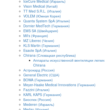
IceCure Medical (Израиль)
Vison Medical (Китай)
TT Med S.R.L. (Италия)
VOLEM (Южная Корея)
Quanta System SpA (Италия)
Dornier MedTech (Германия)
EMS SA (Швейцария)
Mil's (Франция)
MZ Liberec (Чехия)
KLS Martin (Германия)
Esaote SpA (Италия)
Chirana (Словацкая республика)
Аппараты искусственной вентиляции легких
Chirana
Астрокард (Россия)
General Electric (США)
BOWA (Германия)
Meyer-Haake Medical Innovations (Германия)
Fazzini (Италия)
KARL KAPS (Германия)
Биоспек (Россия)
Mederen (Израиль)
Medax (Италия)