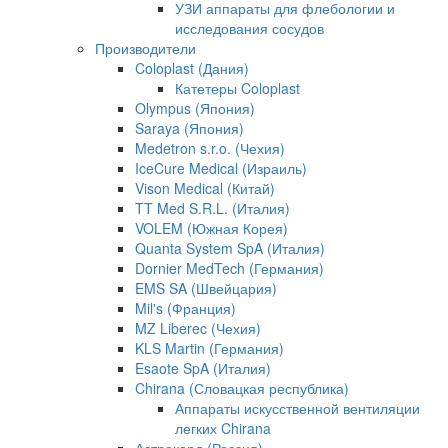
УЗИ аппараты для флебологии и
исследования сосудов
Производители
Coloplast (Дания)
Катетеры Coloplast
Olympus (Япония)
Saraya (Япония)
Medetron s.r.o. (Чехия)
IceCure Medical (Израиль)
Vison Medical (Китай)
TT Med S.R.L. (Италия)
VOLEM (Южная Корея)
Quanta System SpA (Италия)
Dornier MedTech (Германия)
EMS SA (Швейцария)
Mil's (Франция)
MZ Liberec (Чехия)
KLS Martin (Германия)
Esaote SpA (Италия)
Chirana (Словацкая республика)
Аппараты искусственной вентиляции
легких Chirana