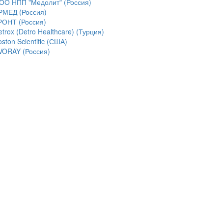
ОО НПП "Медолит" (Россия)
РМЕД (Россия)
РОНТ (Россия)
trox (Detro Healthcare) (Турция)
ston Scientific (США)
VORAY (Россия)