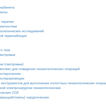
 кабинета
скопы
 терапии
иагностики
доскопических исследований
вой термоабляции
о таза
смотровые
ии (смотровые)
мплекс для поведения гинекологических операций
истероскопии
истерорезекции
 инструментов для выполнения полостных гинекологических опера
ной электрохирургии гинекологические
ические СО2
ывающий/помпы) хирургические