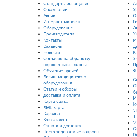
Стандарты оснащения
А
О компании
У
Акции
О
Интернет-магазин
Г
Оборудование
Э
Производители
Х
Контакты
М
Вакансии
Д
Новости
К
Согласие на обработку
У
персональных данных
П
Обучение врачей
Ф
Лизинг медицинского
Co
оборудования
O
Статьи и обзоры
S
Доставка и оплата
Me
Карта сайта
I
XML карта
Vi
Корзина
T
Как заказать
V
Оплата и доставка
Q
Часто задаваемые вопросы
D