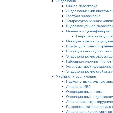
Эндоскопия
Гибкая эндоскопия
Эндоскопический инструме
Жесткая эндоскопия
Ультразвуковые эндоскопич
Видеокапсульная эндоскопи
Моечные и дезинфицирую
Репроцессор эндоск
Моющие и дезинфицирующи
Шкафы для сушки и хранен
Принадлежности для очистк
Эндоскопические аксессуа
Гибридная энергия Thunder
Установки дезинфекционны
Эндоскопические стойки и 
Хирургия и реанимация
Наркозно-дыхательные апп
Аппараты ИВЛ
Операционные столы
Операционные и диагностич
Аппараты электрохирургиче
Расходные материалы для э
Аппараты радиохирургичес