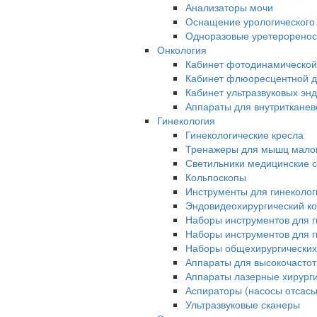
Анализаторы мочи
Оснащение урологического
Одноразовые уретерорено
Онкология
Кабинет фотодинамической
Кабинет флюоресцентной д
Кабинет ультразвуковых эн
Аппараты для внутриткане
Гинекология
Гинекологические кресла
Тренажеры для мышц малог
Светильники медицинские 
Кольпоскопы
Инструменты для гинеколог
Эндовидеохирургический ко
Наборы инструментов для г
Наборы инструментов для г
Наборы общехирургических
Аппараты для высокочастот
Аппараты лазерные хирург
Аспираторы (насосы отсас
Ультразвуковые сканеры