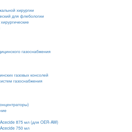
кальной хирургии
ческий для флебологии
 хирургические
ы
дицинского газоснабжения
инских газовых консолей
истем газоснабжения
концентраторы)
ние
Acecide 875 мл (для OER-AW)
Acecide 750 мл