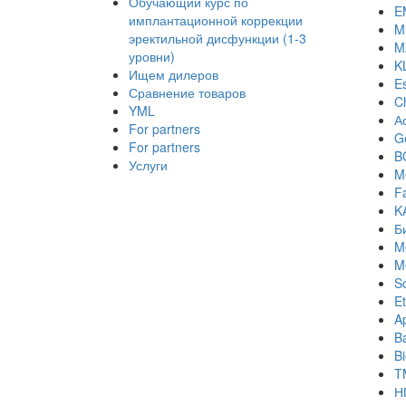
Обучающий курс по
E
имплантационной коррекции
Mi
эректильной дисфункции (1-3
M
уровни)
K
Ищем дилеров
E
Сравнение товаров
C
YML
А
For partners
Ge
For partners
B
Услуги
M
Fa
K
Б
M
M
S
Et
A
B
B
T
Н