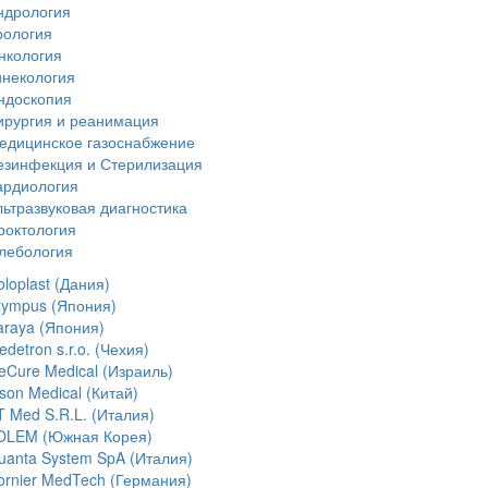
ндрология
рология
нкология
инекология
ндоскопия
ирургия и реанимация
едицинское газоснабжение
езинфекция и Стерилизация
ардиология
льтразвуковая диагностика
роктология
лебология
loplast (Дания)
lympus (Япония)
araya (Япония)
detron s.r.o. (Чехия)
ceCure Medical (Израиль)
son Medical (Китай)
T Med S.R.L. (Италия)
OLEM (Южная Корея)
uanta System SpA (Италия)
ornier MedTech (Германия)