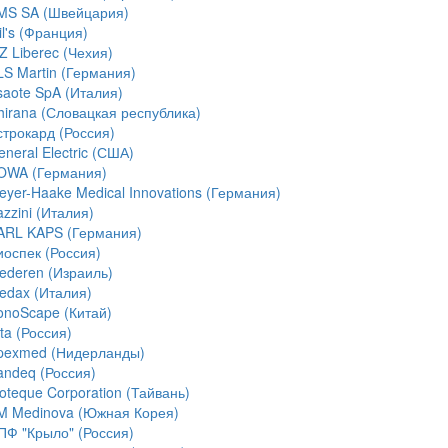
MS SA (Швейцария)
l's (Франция)
Z Liberec (Чехия)
LS Martin (Германия)
saote SpA (Италия)
hirana (Словацкая республика)
строкард (Россия)
neral Electric (США)
OWA (Германия)
eyer-Haake Medical Innovations (Германия)
zzini (Италия)
ARL KAPS (Германия)
иоспек (Россия)
ederen (Израиль)
edax (Италия)
onoScape (Китай)
ta (Россия)
pexmed (Нидерланды)
andeq (Россия)
ioteque Corporation (Тайвань)
M Medinova (Южная Корея)
ПФ "Крыло" (Россия)