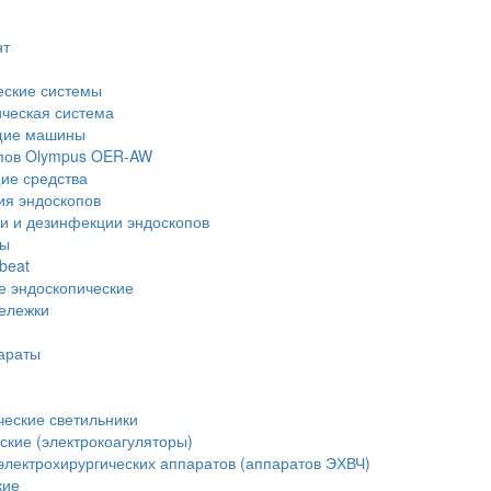
нт
еские системы
ческая система
щие машины
опов Olympus OER-AW
е средства
ия эндоскопов
и и дезинфекции эндоскопов
ры
beat
е эндоскопические
тележки
араты
еские светильники
ские (электрокоагуляторы)
лектрохирургических аппаратов (аппаратов ЭХВЧ)
кие