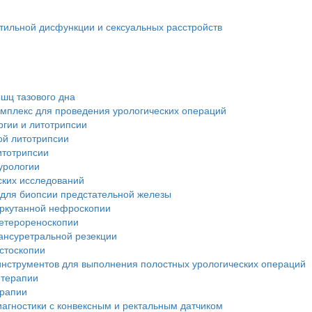
тильной дисфункции и сексуальных расстройств
шц тазового дна
мплекс для проведения урологических операций
ргии и литотрипсии
ой литотрипсии
итотрипсии
урологии
ских исследований
 для биопсии предстательной железы
еркутанной нефроскопии
ретерореноскопии
ансуретральной резекции
стоскопии
инструментов для выполнения полостных урологических операций
 терапии
ерапии
иагностики с конвексным и ректальным датчиком