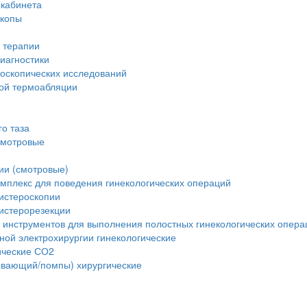
 кабинета
скопы
 терапии
иагностики
доскопических исследований
вой термоабляции
о таза
смотровые
ии (смотровые)
мплекс для поведения гинекологических операций
истероскопии
истерорезекции
 инструментов для выполнения полостных гинекологических опера
ной электрохирургии гинекологические
ические СО2
ывающий/помпы) хирургические