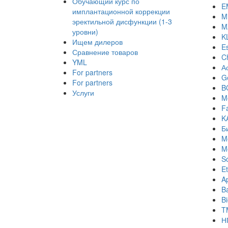
Обучающий курс по
E
имплантационной коррекции
Mi
эректильной дисфункции (1-3
M
уровни)
K
Ищем дилеров
E
Сравнение товаров
C
YML
А
For partners
Ge
For partners
B
Услуги
M
Fa
K
Б
M
M
S
Et
A
B
B
T
Н