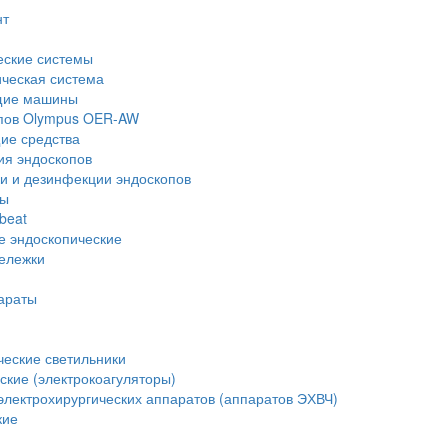
нт
еские системы
ческая система
щие машины
опов Olympus OER-AW
е средства
ия эндоскопов
и и дезинфекции эндоскопов
ры
beat
е эндоскопические
тележки
араты
еские светильники
ские (электрокоагуляторы)
лектрохирургических аппаратов (аппаратов ЭХВЧ)
кие