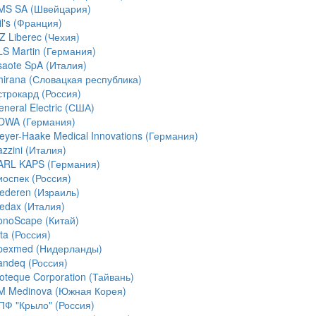
MS SA (Швейцария)
l's (Франция)
Z Liberec (Чехия)
LS Martin (Германия)
saote SpA (Италия)
hirana (Словацкая республика)
строкард (Россия)
neral Electric (США)
OWA (Германия)
eyer-Haake Medical Innovations (Германия)
zzini (Италия)
ARL KAPS (Германия)
иоспек (Россия)
ederen (Израиль)
edax (Италия)
onoScape (Китай)
ta (Россия)
pexmed (Нидерланды)
andeq (Россия)
ioteque Corporation (Тайвань)
M Medinova (Южная Корея)
ПФ "Крыло" (Россия)