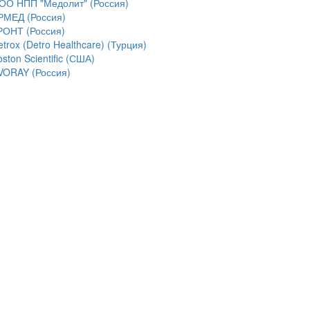
ОО НПП "Медолит" (Россия)
РМЕД (Россия)
РОНТ (Россия)
trox (Detro Healthcare) (Турция)
ston Scientific (США)
VORAY (Россия)