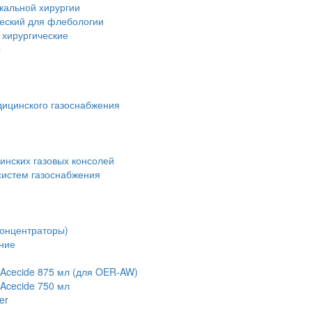
кальной хирургии
ческий для флебологии
 хирургические
ы
дицинского газоснабжения
инских газовых консолей
истем газоснабжения
концентраторы)
ние
Acecide 875 мл (для OER-AW)
Acecide 750 мл
er