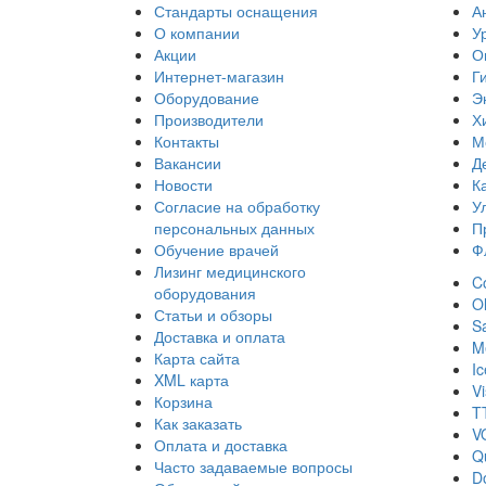
Стандарты оснащения
А
О компании
У
Акции
О
Интернет-магазин
Г
Оборудование
Э
Производители
Х
Контакты
М
Вакансии
Д
Новости
К
Согласие на обработку
У
персональных данных
П
Обучение врачей
Ф
Лизинг медицинского
Co
оборудования
O
Статьи и обзоры
S
Доставка и оплата
Me
Карта сайта
I
XML карта
Vi
Корзина
T
Как заказать
V
Оплата и доставка
Q
Часто задаваемые вопросы
D