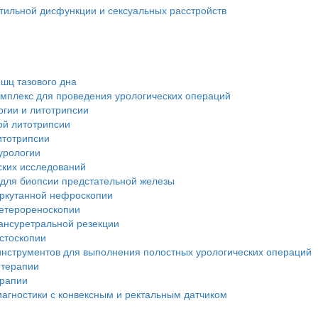
тильной дисфункции и сексуальных расстройств
шц тазового дна
мплекс для проведения урологических операций
ргии и литотрипсии
ой литотрипсии
итотрипсии
урологии
ских исследований
 для биопсии предстательной железы
еркутанной нефроскопии
ретерореноскопии
ансуретральной резекции
стоскопии
инструментов для выполнения полостных урологических операций
 терапии
ерапии
иагностики с конвексным и ректальным датчиком