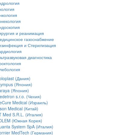
ндрология
рология
нкология
инекология
ндоскопия
ирургия и реанимация
едицинское газоснабжение
езинфекция и Стерилизация
ардиология
льтразвуковая диагностика
роктология
лебология
loplast (Дания)
lympus (Япония)
araya (Япония)
detron s.r.o. (Чехия)
ceCure Medical (Израиль)
son Medical (Китай)
T Med S.R.L. (Италия)
OLEM (Южная Корея)
uanta System SpA (Италия)
ornier MedTech (Германия)