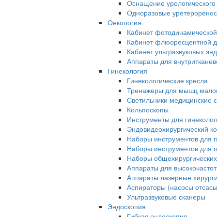
Оснащение урологического
Одноразовые уретерорено
Онкология
Кабинет фотодинамической
Кабинет флюоресцентной д
Кабинет ультразвуковых эн
Аппараты для внутриткане
Гинекология
Гинекологические кресла
Тренажеры для мышц малог
Светильники медицинские 
Кольпоскопы
Инструменты для гинеколог
Эндовидеохирургический ко
Наборы инструментов для г
Наборы инструментов для г
Наборы общехирургических
Аппараты для высокочастот
Аппараты лазерные хирург
Аспираторы (насосы отсас
Ультразвуковые сканеры
Эндоскопия
Гибкая эндоскопия