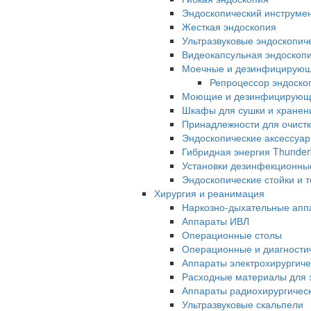
Эндоскопический инструме
Жесткая эндоскопия
Ультразвуковые эндоскопич
Видеокапсульная эндоскопи
Моечные и дезинфицирую
Репроцессор эндоск
Моющие и дезинфицирующи
Шкафы для сушки и хранен
Принадлежности для очистк
Эндоскопические аксессуа
Гибридная энергия Thunder
Установки дезинфекционны
Эндоскопические стойки и 
Хирургия и реанимация
Наркозно-дыхательные апп
Аппараты ИВЛ
Операционные столы
Операционные и диагностич
Аппараты электрохирургиче
Расходные материалы для э
Аппараты радиохирургичес
Ультразвуковые скальпели