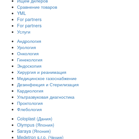
Ищем дилеров
Сравнение товаров
YML
For partners
For partners
Услуги
Андрология
Урология
Онкология
Гинекология
Эндоскопия
Хирургия и реанимация
Медицинское газоснабжение
Дезинфекция и Стерилизация
Кардиология
Ультразвуковая диагностика
Проктология
Флебология
Coloplast (Дания)
Olympus (Япония)
Saraya (Япония)
Medetron s.r.o. (Чехия)