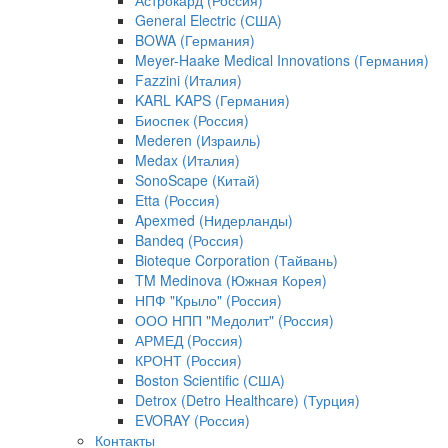
Астрокард (Россия)
General Electric (США)
BOWA (Германия)
Meyer-Haake Medical Innovations (Германия)
Fazzini (Италия)
KARL KAPS (Германия)
Биоспек (Россия)
Mederen (Израиль)
Medax (Италия)
SonoScape (Китай)
Etta (Россия)
Apexmed (Нидерланды)
Bandeq (Россия)
Bioteque Corporation (Тайвань)
TM Medinova (Южная Корея)
НПФ "Крыло" (Россия)
ООО НПП "Медолит" (Россия)
АРМЕД (Россия)
КРОНТ (Россия)
Boston Scientific (США)
Detrox (Detro Healthcare) (Турция)
EVORAY (Россия)
Контакты