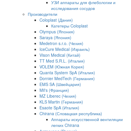
УЗИ аппараты для флебологии и
исследования сосудов
Производители
Coloplast (Дания)
Катетеры Coloplast
Olympus (Япония)
Saraya (Япония)
Medetron s.r.o. (Чехия)
IceCure Medical (Израиль)
Vison Medical (Китай)
TT Med S.R.L. (Италия)
VOLEM (Южная Корея)
Quanta System SpA (Италия)
Dornier MedTech (Германия)
EMS SA (Швейцария)
Mil's (Франция)
MZ Liberec (Чехия)
KLS Martin (Германия)
Esaote SpA (Италия)
Chirana (Словацкая республика)
Аппараты искусственной вентиляции
легких Chirana