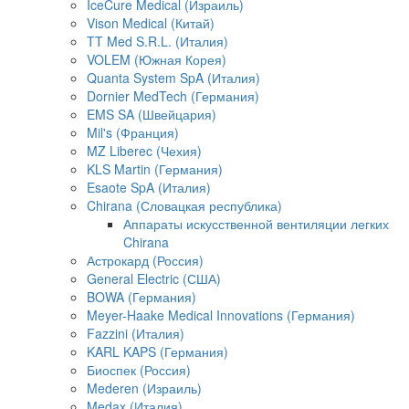
IceCure Medical (Израиль)
Vison Medical (Китай)
TT Med S.R.L. (Италия)
VOLEM (Южная Корея)
Quanta System SpA (Италия)
Dornier MedTech (Германия)
EMS SA (Швейцария)
Mil's (Франция)
MZ Liberec (Чехия)
KLS Martin (Германия)
Esaote SpA (Италия)
Chirana (Словацкая республика)
Аппараты искусственной вентиляции легких
Chirana
Астрокард (Россия)
General Electric (США)
BOWA (Германия)
Meyer-Haake Medical Innovations (Германия)
Fazzini (Италия)
KARL KAPS (Германия)
Биоспек (Россия)
Mederen (Израиль)
Medax (Италия)