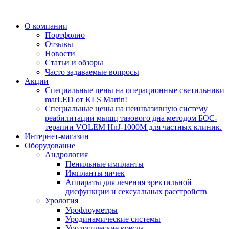
О компании
Портфолио
Отзывы
Новости
Статьи и обзоры
Часто задаваемые вопросы
Акции
Специальные цены на операционные светильники
marLED от KLS Martin!
Специальные цены на неинвазивную систему
реабилитации мышц тазового дна методом БОС-
терапии VOLEM HnJ-1000M для частных клиник.
Интернет-магазин
Оборудование
Андрология
Пенильные импланты
Импланты яичек
Аппараты для лечения эректильной
дисфункции и сексуальных расстройств
Урология
Урофлоуметры
Уродинамические системы
Урологические кресла