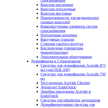
газоснабжения
Консоли настенные
Консоли потолочные
Консоли мостовые
Принадлежности для медицинских
газовых консолей
Комплектующие элементы систем
газоснабжения
Потолочные штативы
Вакуумные станции
Станции сжатого воздуха
Кислородные генераторы
(концентраторы)
Дополнительное оборудование
Дезинфекция и Стерилизация
Средство для дезинфекции Acecide 875
мл (для OER-AW)
Средство для дезинфекции Acecide 750
мл
Тест-полоски Acecide Checker
Детергент EndoQuick
Линейка продукции Acecide и
EndoQuick
Средства для обработки эндоскопов
Дезинфицирующие средства для