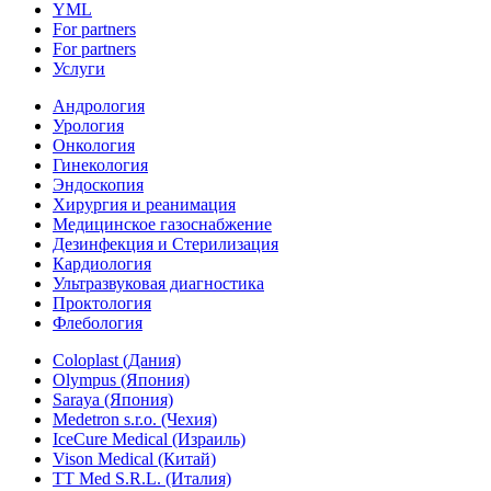
YML
For partners
For partners
Услуги
Андрология
Урология
Онкология
Гинекология
Эндоскопия
Хирургия и реанимация
Медицинское газоснабжение
Дезинфекция и Стерилизация
Кардиология
Ультразвуковая диагностика
Проктология
Флебология
Coloplast (Дания)
Olympus (Япония)
Saraya (Япония)
Medetron s.r.o. (Чехия)
IceCure Medical (Израиль)
Vison Medical (Китай)
TT Med S.R.L. (Италия)