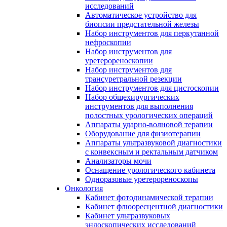
исследований
Автоматическое устройство для
биопсии предстательной железы
Набор инструментов для перкутанной
нефроскопии
Набор инструментов для
уретерореноскопии
Набор инструментов для
трансуретральной резекции
Набор инструментов для цистоскопии
Набор общехирургических
инструментов для выполнения
полостных урологических операций
Аппараты ударно-волновой терапии
Оборудование для физиотерапии
Аппараты ультразвуковой диагностики
с конвексным и ректальным датчиком
Анализаторы мочи
Оснащение урологического кабинета
Одноразовые уретерореноскопы
Онкология
Кабинет фотодинамической терапии
Кабинет флюоресцентной диагностики
Кабинет ультразвуковых
эндоскопических исследований