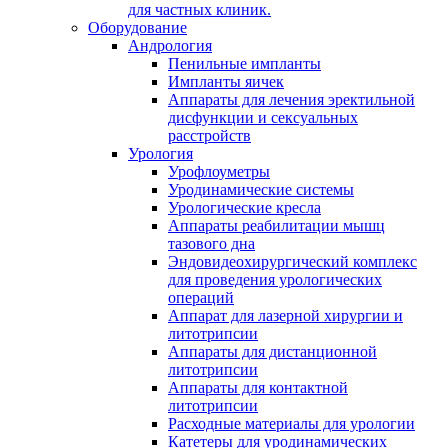
для частных клиник.
Оборудование
Андрология
Пенильные импланты
Импланты яичек
Аппараты для лечения эректильной
дисфункции и сексуальных
расстройств
Урология
Урофлоуметры
Уродинамические системы
Урологические кресла
Аппараты реабилитации мышц
тазового дна
Эндовидеохирургический комплекс
для проведения урологических
операций
Аппарат для лазерной хирургии и
литотрипсии
Аппараты для дистанционной
литотрипсии
Аппараты для контактной
литотрипсии
Расходные материалы для урологии
Катетеры для уродинамических