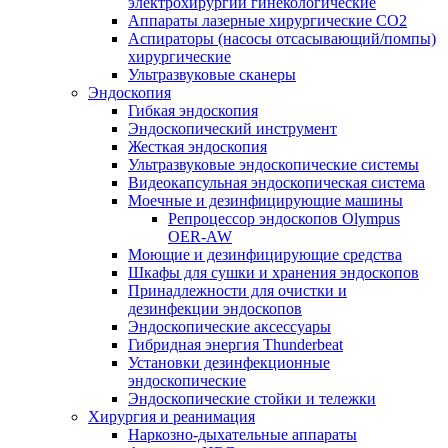
электрохирургии гинекологические
Аппараты лазерные хирургические СО2
Аспираторы (насосы отсасывающий/помпы)
хирургические
Ультразвуковые сканеры
Эндоскопия
Гибкая эндоскопия
Эндоскопический инструмент
Жесткая эндоскопия
Ультразвуковые эндоскопические системы
Видеокапсульная эндоскопическая система
Моечные и дезинфицирующие машины
Репроцессор эндоскопов Olympus
OER-AW
Моющие и дезинфицирующие средства
Шкафы для сушки и хранения эндоскопов
Принадлежности для очистки и
дезинфекции эндоскопов
Эндоскопические аксессуары
Гибридная энергия Thunderbeat
Установки дезинфекционные
эндоскопические
Эндоскопические стойки и тележки
Хирургия и реанимация
Наркозно-дыхательные аппараты