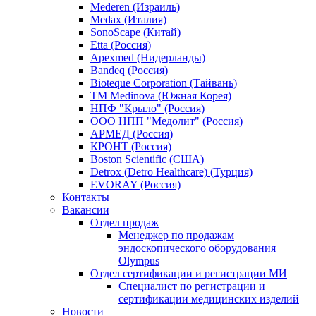
Mederen (Израиль)
Medax (Италия)
SonoScape (Китай)
Etta (Россия)
Apexmed (Нидерланды)
Bandeq (Россия)
Bioteque Corporation (Тайвань)
TM Medinova (Южная Корея)
НПФ "Крыло" (Россия)
ООО НПП "Медолит" (Россия)
АРМЕД (Россия)
КРОНТ (Россия)
Boston Scientific (США)
Detrox (Detro Healthcare) (Турция)
EVORAY (Россия)
Контакты
Вакансии
Отдел продаж
Менеджер по продажам
эндоскопического оборудования
Olympus
Отдел сертификации и регистрации МИ
Специалист по регистрации и
сертификации медицинских изделий
Новости