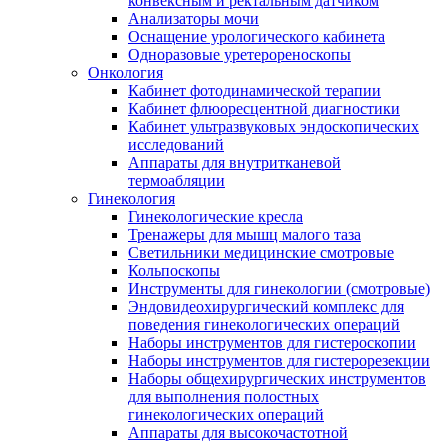
конвексным и ректальным датчиком
Анализаторы мочи
Оснащение урологического кабинета
Одноразовые уретерореноскопы
Онкология
Кабинет фотодинамической терапии
Кабинет флюоресцентной диагностики
Кабинет ультразвуковых эндоскопических
исследований
Аппараты для внутритканевой
термоабляции
Гинекология
Гинекологические кресла
Тренажеры для мышц малого таза
Светильники медицинские смотровые
Кольпоскопы
Инструменты для гинекологии (смотровые)
Эндовидеохирургический комплекс для
поведения гинекологических операций
Наборы инструментов для гистероскопии
Наборы инструментов для гистерорезекции
Наборы общехирургических инструментов
для выполнения полостных
гинекологических операций
Аппараты для высокочастотной