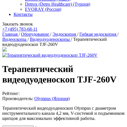
Detrox (Detro Healthcare) (Турция)
EVORAY (Россия)
Контакты
Заказать звонок
+7 (495) 783-68-11
Главная
/
Оборудование
/
Эндоскопия
/
Гибкая эндоскопия
/
Видеоскопы
/
Видеодуоденоскопы
/
Терапевтический
видеодуоденоскоп TJF-260V
Терапевтический
видеодуоденоскоп TJF-260V
Рейтинг:
Производитель:
Olympus (Япония)
Терапевтический видеодуоденоскоп Olympus с диаметром
инструментального канала 4,2 мм, V-системой и подъемником
щипцов для максимально эффективной работы.