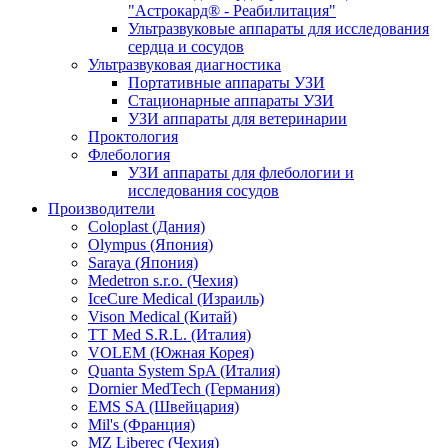
"Астрокард® - Реабилитация"
Ультразвуковые аппараты для исследования
сердца и сосудов
Ультразвуковая диагностика
Портативные аппараты УЗИ
Стационарные аппараты УЗИ
УЗИ аппараты для ветеринарии
Проктология
Флебология
УЗИ аппараты для флебологии и
исследования сосудов
Производители
Coloplast (Дания)
Olympus (Япония)
Saraya (Япония)
Medetron s.r.o. (Чехия)
IceCure Medical (Израиль)
Vison Medical (Китай)
TT Med S.R.L. (Италия)
VOLEM (Южная Корея)
Quanta System SpA (Италия)
Dornier MedTech (Германия)
EMS SA (Швейцария)
Mil's (Франция)
MZ Liberec (Чехия)