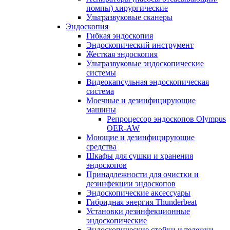
помпы) хирургические
Ультразвуковые сканеры
Эндоскопия
Гибкая эндоскопия
Эндоскопический инструмент
Жесткая эндоскопия
Ультразвуковые эндоскопические
системы
Видеокапсульная эндоскопическая
система
Моечные и дезинфицирующие
машины
Репроцессор эндоскопов Olympus
OER-AW
Моющие и дезинфицирующие
средства
Шкафы для сушки и хранения
эндоскопов
Принадлежности для очистки и
дезинфекции эндоскопов
Эндоскопические аксессуары
Гибридная энергия Thunderbeat
Установки дезинфекционные
эндоскопические
Эндоскопические стойки и тележки