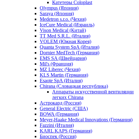
Катетеры Coloplast
Olympus (Япония)
Saraya (Япония)
Medetron s.r.o. (Чехия)
IceCure Medical (Израиль)
Vison Medical (Китай)
TT Med S.R.L. (Италия)
VOLEM (Южная Корея)
Quanta System SpA (Италия)
Dornier MedTech (Германия)
EMS SA (Швейцария)
Mil's (Франция)
MZ Liberec (Чехия)
KLS Martin (Германия)
Esaote SpA (Италия)
Chirana (Словацкая республика)
Аппараты искусственной вентиляции
легких Chirana
Астрокард (Россия)
General Electric (США)
BOWA (Германия)
Meyer-Haake Medical Innovations (Германия)
Fazzini (Италия)
KARL KAPS (Германия)
Биоспек (Россия)