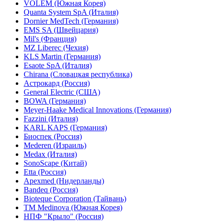
VOLEM (Южная Корея)
Quanta System SpA (Италия)
Dornier MedTech (Германия)
EMS SA (Швейцария)
Mil's (Франция)
MZ Liberec (Чехия)
KLS Martin (Германия)
Esaote SpA (Италия)
Chirana (Словацкая республика)
Астрокард (Россия)
General Electric (США)
BOWA (Германия)
Meyer-Haake Medical Innovations (Германия)
Fazzini (Италия)
KARL KAPS (Германия)
Биоспек (Россия)
Mederen (Израиль)
Medax (Италия)
SonoScape (Китай)
Etta (Россия)
Apexmed (Нидерланды)
Bandeq (Россия)
Bioteque Corporation (Тайвань)
TM Medinova (Южная Корея)
НПФ "Крыло" (Россия)