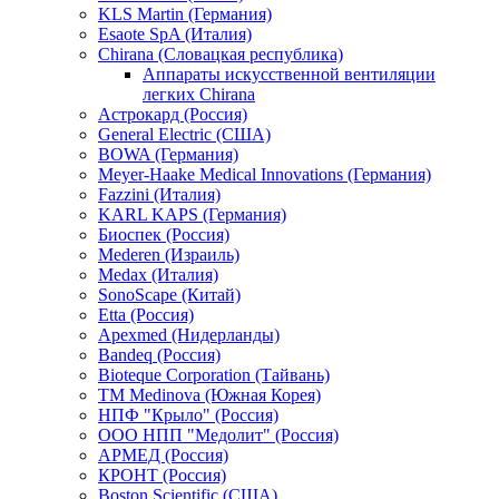
KLS Martin (Германия)
Esaote SpA (Италия)
Chirana (Словацкая республика)
Аппараты искусственной вентиляции
легких Chirana
Астрокард (Россия)
General Electric (США)
BOWA (Германия)
Meyer-Haake Medical Innovations (Германия)
Fazzini (Италия)
KARL KAPS (Германия)
Биоспек (Россия)
Mederen (Израиль)
Medax (Италия)
SonoScape (Китай)
Etta (Россия)
Apexmed (Нидерланды)
Bandeq (Россия)
Bioteque Corporation (Тайвань)
TM Medinova (Южная Корея)
НПФ "Крыло" (Россия)
ООО НПП "Медолит" (Россия)
АРМЕД (Россия)
КРОНТ (Россия)
Boston Scientific (США)