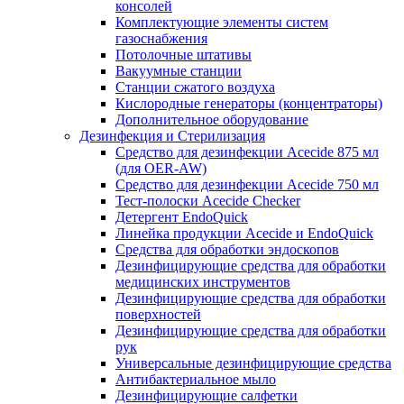
консолей
Комплектующие элементы систем
газоснабжения
Потолочные штативы
Вакуумные станции
Станции сжатого воздуха
Кислородные генераторы (концентраторы)
Дополнительное оборудование
Дезинфекция и Стерилизация
Средство для дезинфекции Acecide 875 мл
(для OER-AW)
Средство для дезинфекции Acecide 750 мл
Тест-полоски Acecide Checker
Детергент EndoQuick
Линейка продукции Acecide и EndoQuick
Средства для обработки эндоскопов
Дезинфицирующие средства для обработки
медицинских инструментов
Дезинфицирующие средства для обработки
поверхностей
Дезинфицирующие средства для обработки
рук
Универсальные дезинфицирующие средства
Антибактериальное мыло
Дезинфицирующие салфетки