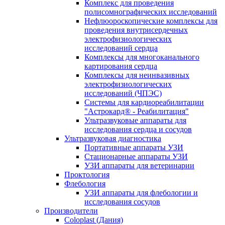
Комплекс для проведения
полисомнографических исследований
Нефлюороскопические комплексы для
проведения внутрисердечных
электрофизиологических
исследований сердца
Комплексы для многоканального
картирования сердца
Комплексы для неинвазивных
электрофизиологических
исследований (ЧПЭС)
Системы для кардиореабилитации
"Астрокард® - Реабилитация"
Ультразвуковые аппараты для
исследования сердца и сосудов
Ультразвуковая диагностика
Портативные аппараты УЗИ
Стационарные аппараты УЗИ
УЗИ аппараты для ветеринарии
Проктология
Флебология
УЗИ аппараты для флебологии и
исследования сосудов
Производители
Coloplast (Дания)