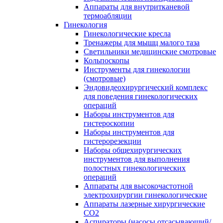
Аппараты для внутритканевой
термоабляции
Гинекология
Гинекологические кресла
Тренажеры для мышц малого таза
Светильники медицинские смотровые
Кольпоскопы
Инструменты для гинекологии
(смотровые)
Эндовидеохирургический комплекс
для поведения гинекологических
операций
Наборы инструментов для
гистероскопии
Наборы инструментов для
гистерорезекции
Наборы общехирургических
инструментов для выполнения
полостных гинекологических
операций
Аппараты для высокочастотной
электрохирургии гинекологические
Аппараты лазерные хирургические
СО2
Аспираторы (насосы отсасывающий/