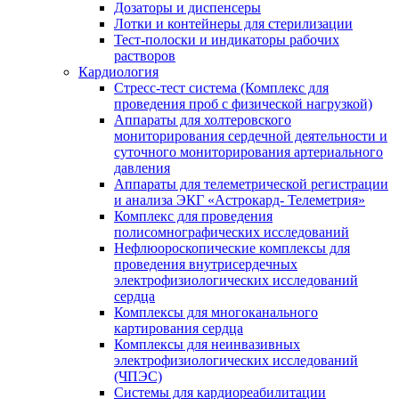
Дозаторы и диспенсеры
Лотки и контейнеры для стерилизации
Тест-полоски и индикаторы рабочих
растворов
Кардиология
Стресс-тест система (Комплекс для
проведения проб с физической нагрузкой)
Аппараты для холтеровского
мониторирования сердечной деятельности и
суточного мониторирования артериального
давления
Аппараты для телеметрической регистрации
и анализа ЭКГ «Астрокард- Телеметрия»
Комплекс для проведения
полисомнографических исследований
Нефлюороскопические комплексы для
проведения внутрисердечных
электрофизиологических исследований
сердца
Комплексы для многоканального
картирования сердца
Комплексы для неинвазивных
электрофизиологических исследований
(ЧПЭС)
Системы для кардиореабилитации