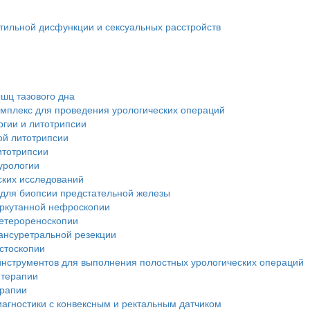
тильной дисфункции и сексуальных расстройств
шц тазового дна
мплекс для проведения урологических операций
ргии и литотрипсии
ой литотрипсии
итотрипсии
урологии
ских исследований
 для биопсии предстательной железы
еркутанной нефроскопии
ретерореноскопии
ансуретральной резекции
стоскопии
инструментов для выполнения полостных урологических операций
 терапии
ерапии
иагностики с конвексным и ректальным датчиком