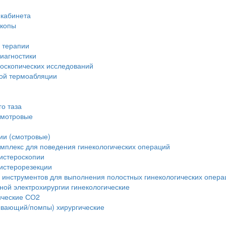
 кабинета
скопы
 терапии
иагностики
доскопических исследований
вой термоабляции
о таза
смотровые
ии (смотровые)
мплекс для поведения гинекологических операций
истероскопии
истерорезекции
 инструментов для выполнения полостных гинекологических опера
ной электрохирургии гинекологические
ические СО2
ывающий/помпы) хирургические