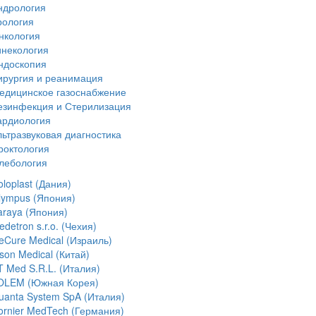
ндрология
рология
нкология
инекология
ндоскопия
ирургия и реанимация
едицинское газоснабжение
езинфекция и Стерилизация
ардиология
льтразвуковая диагностика
роктология
лебология
loplast (Дания)
lympus (Япония)
araya (Япония)
detron s.r.o. (Чехия)
ceCure Medical (Израиль)
son Medical (Китай)
T Med S.R.L. (Италия)
OLEM (Южная Корея)
uanta System SpA (Италия)
ornier MedTech (Германия)