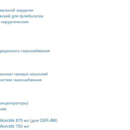
кальной хирургии
ческий для флебологии
 хирургические
ы
дицинского газоснабжения
инских газовых консолей
истем газоснабжения
концентраторы)
ние
Acecide 875 мл (для OER-AW)
Acecide 750 мл