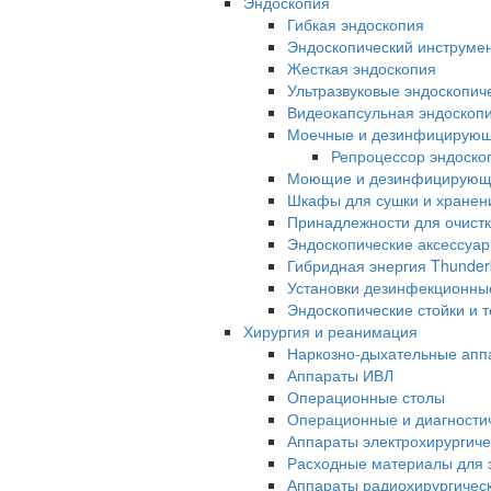
Эндоскопия
Гибкая эндоскопия
Эндоскопический инструме
Жесткая эндоскопия
Ультразвуковые эндоскопич
Видеокапсульная эндоскопи
Моечные и дезинфицирую
Репроцессор эндоск
Моющие и дезинфицирующи
Шкафы для сушки и хранен
Принадлежности для очистк
Эндоскопические аксессуа
Гибридная энергия Thunder
Установки дезинфекционны
Эндоскопические стойки и 
Хирургия и реанимация
Наркозно-дыхательные апп
Аппараты ИВЛ
Операционные столы
Операционные и диагностич
Аппараты электрохирургиче
Расходные материалы для э
Аппараты радиохирургичес