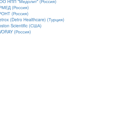
ОО НПП "Медолит" (Россия)
РМЕД (Россия)
РОНТ (Россия)
trox (Detro Healthcare) (Турция)
ston Scientific (США)
VORAY (Россия)