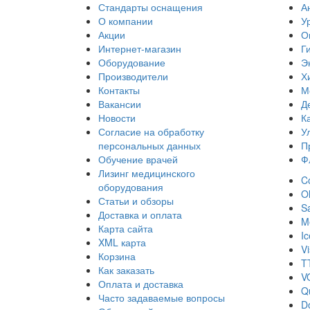
Стандарты оснащения
А
О компании
У
Акции
О
Интернет-магазин
Г
Оборудование
Э
Производители
Х
Контакты
М
Вакансии
Д
Новости
К
Согласие на обработку
У
персональных данных
П
Обучение врачей
Ф
Лизинг медицинского
Co
оборудования
O
Статьи и обзоры
S
Доставка и оплата
Me
Карта сайта
I
XML карта
Vi
Корзина
T
Как заказать
V
Оплата и доставка
Q
Часто задаваемые вопросы
D