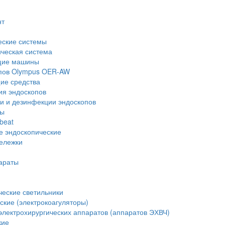
нт
еские системы
ческая система
щие машины
опов Olympus OER-AW
е средства
ия эндоскопов
и и дезинфекции эндоскопов
ры
beat
е эндоскопические
тележки
араты
еские светильники
ские (электрокоагуляторы)
лектрохирургических аппаратов (аппаратов ЭХВЧ)
кие