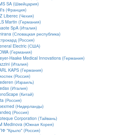
MS SA (Швейцария)
l's (Франция)
Z Liberec (Чехия)
LS Martin (Германия)
saote SpA (Италия)
hirana (Словацкая республика)
строкард (Россия)
neral Electric (США)
OWA (Германия)
eyer-Haake Medical Innovations (Германия)
zzini (Италия)
ARL KAPS (Германия)
иоспек (Россия)
ederen (Израиль)
edax (Италия)
onoScape (Китай)
ta (Россия)
pexmed (Нидерланды)
andeq (Россия)
ioteque Corporation (Тайвань)
M Medinova (Южная Корея)
ПФ "Крыло" (Россия)