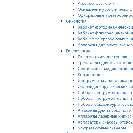
Анализаторы мочи
Оснащение урологического
Одноразовые уретерорено
Онкология
Кабинет фотодинамической
Кабинет флюоресцентной д
Кабинет ультразвуковых эн
Аппараты для внутриткане
Гинекология
Гинекологические кресла
Тренажеры для мышц малог
Светильники медицинские 
Кольпоскопы
Инструменты для гинеколог
Эндовидеохирургический ко
Наборы инструментов для г
Наборы инструментов для г
Наборы общехирургических
Аппараты для высокочастот
Аппараты лазерные хирург
Аспираторы (насосы отсас
Ультразвуковые сканеры