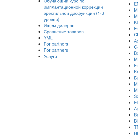
Обучающий курс по
E
имплантационной коррекции
Mi
эректильной дисфункции (1-3
M
уровни)
K
Ищем дилеров
E
Сравнение товаров
C
YML
А
For partners
Ge
For partners
B
Услуги
M
Fa
K
Б
M
M
S
Et
A
B
B
T
Н