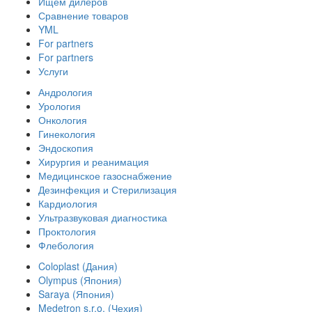
Ищем дилеров
Сравнение товаров
YML
For partners
For partners
Услуги
Андрология
Урология
Онкология
Гинекология
Эндоскопия
Хирургия и реанимация
Медицинское газоснабжение
Дезинфекция и Стерилизация
Кардиология
Ультразвуковая диагностика
Проктология
Флебология
Coloplast (Дания)
Olympus (Япония)
Saraya (Япония)
Medetron s.r.o. (Чехия)