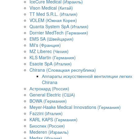
IceCure Medical (Израиль)
Vison Medical (Китай)
TT Med S.R.L. (Италия)
VOLEM (Южная Корея)
Quanta System SpA (Италия)
Dornier MedTech (Германия)
EMS SA (Швейцария)
Mil's (Франция)
MZ Liberec (Чехия)
KLS Martin (Германия)
Esaote SpA (Италия)
Chirana (Словацкая республика)
Аппараты искусственной вентиляции легких
Chirana
Астрокард (Россия)
General Electric (США)
BOWA (Германия)
Meyer-Haake Medical Innovations (Германия)
Fazzini (Италия)
KARL KAPS (Германия)
Биоспек (Россия)
Mederen (Израиль)
Medax (Италия)