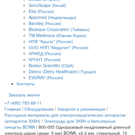
SonoScape (Китай)
Etta (Россия)
Apexmed (Нидерланды)
Bandeq (Россия)
Bioteque Corporation (Тайвань)
TM Medinova (Южная Корея)
НПФ "Крыло" (Россия)
ООО НПП "Медолит" (Россия)
АРМЕД (Россия)
КРОНТ (Россия)
Boston Scientific (США)
Detrox (Detro Healthcare) (Турция)
EVORAY (Россия)
Контакты
Заказать звонок
+7 (495) 783-68-11
Главная
/
Оборудование
/
Хирургия и реанимация
/
Расходные материалы для электрохирургических аппаратов
(аппаратов ЭХВЧ)
/
Электроды для ЭХВЧ и биполярные
пинцеты BOWA
/
800-005 Одноразовый неадгезивный длинный
электрод шарик (диам. 5 мм) BOWA, ⌀2.4 мм, стерильный, 10