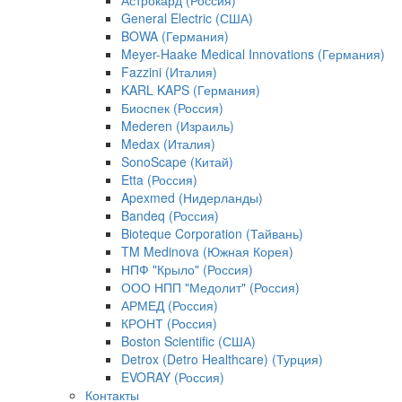
Астрокард (Россия)
General Electric (США)
BOWA (Германия)
Meyer-Haake Medical Innovations (Германия)
Fazzini (Италия)
KARL KAPS (Германия)
Биоспек (Россия)
Mederen (Израиль)
Medax (Италия)
SonoScape (Китай)
Etta (Россия)
Apexmed (Нидерланды)
Bandeq (Россия)
Bioteque Corporation (Тайвань)
TM Medinova (Южная Корея)
НПФ "Крыло" (Россия)
ООО НПП "Медолит" (Россия)
АРМЕД (Россия)
КРОНТ (Россия)
Boston Scientific (США)
Detrox (Detro Healthcare) (Турция)
EVORAY (Россия)
Контакты