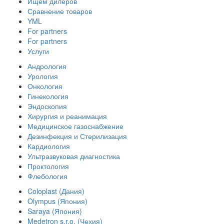
Ищем дилеров
Сравнение товаров
YML
For partners
For partners
Услуги
Андрология
Урология
Онкология
Гинекология
Эндоскопия
Хирургия и реанимация
Медицинское газоснабжение
Дезинфекция и Стерилизация
Кардиология
Ультразвуковая диагностика
Проктология
Флебология
Coloplast (Дания)
Olympus (Япония)
Saraya (Япония)
Medetron s.r.o. (Чехия)