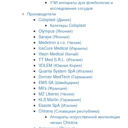
УЗИ аппараты для флебологии и
исследования сосудов
Производители
Coloplast (Дания)
Катетеры Coloplast
Olympus (Япония)
Saraya (Япония)
Medetron s.r.o. (Чехия)
IceCure Medical (Израиль)
Vison Medical (Китай)
TT Med S.R.L. (Италия)
VOLEM (Южная Корея)
Quanta System SpA (Италия)
Dornier MedTech (Германия)
EMS SA (Швейцария)
Mil's (Франция)
MZ Liberec (Чехия)
KLS Martin (Германия)
Esaote SpA (Италия)
Chirana (Словацкая республика)
Аппараты искусственной вентиляции
легких Chirana