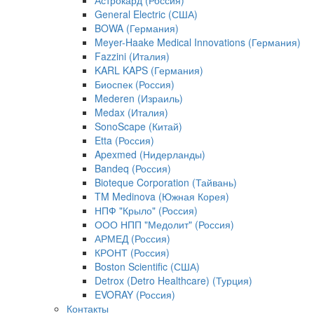
Астрокард (Россия)
General Electric (США)
BOWA (Германия)
Meyer-Haake Medical Innovations (Германия)
Fazzini (Италия)
KARL KAPS (Германия)
Биоспек (Россия)
Mederen (Израиль)
Medax (Италия)
SonoScape (Китай)
Etta (Россия)
Apexmed (Нидерланды)
Bandeq (Россия)
Bioteque Corporation (Тайвань)
TM Medinova (Южная Корея)
НПФ "Крыло" (Россия)
ООО НПП "Медолит" (Россия)
АРМЕД (Россия)
КРОНТ (Россия)
Boston Scientific (США)
Detrox (Detro Healthcare) (Турция)
EVORAY (Россия)
Контакты