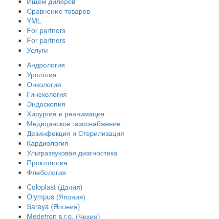
Ищем дилеров
Сравнение товаров
YML
For partners
For partners
Услуги
Андрология
Урология
Онкология
Гинекология
Эндоскопия
Хирургия и реанимация
Медицинское газоснабжение
Дезинфекция и Стерилизация
Кардиология
Ультразвуковая диагностика
Проктология
Флебология
Coloplast (Дания)
Olympus (Япония)
Saraya (Япония)
Medetron s.r.o. (Чехия)