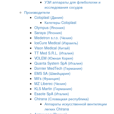
УЗИ аппараты для флебологии и
исследования сосудов
Производители
Coloplast (Дания)
Катетеры Coloplast
Olympus (Япония)
Saraya (Япония)
Medetron s.r.o. (Чехия)
IceCure Medical (Израиль)
Vison Medical (Китай)
TT Med S.R.L. (Италия)
VOLEM (Южная Корея)
Quanta System SpA (Италия)
Dornier MedTech (Германия)
EMS SA (Швейцария)
Mil's (Франция)
MZ Liberec (Чехия)
KLS Martin (Германия)
Esaote SpA (Италия)
Chirana (Словацкая республика)
Аппараты искусственной вентиляции
легких Chirana