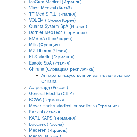
IceCure Medical (Израиль)
Vison Medical (Китай)
TT Med S.R.L. (Италия)
VOLEM (Южная Корея)
Quanta System SpA (Италия)
Dornier MedTech (Германия)
EMS SA (Швейцария)
Mil's (Франция)
MZ Liberec (Чехия)
KLS Martin (Германия)
Esaote SpA (Италия)
Chirana (Словацкая республика)
Аппараты искусственной вентиляции легких
Chirana
Астрокард (Россия)
General Electric (США)
BOWA (Германия)
Meyer-Haake Medical Innovations (Германия)
Fazzini (Италия)
KARL KAPS (Германия)
Биоспек (Россия)
Mederen (Израиль)
Medax (Италия)