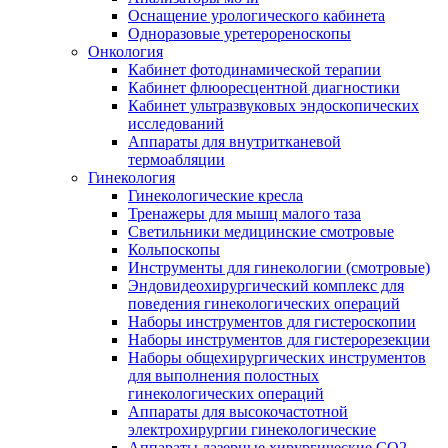
Оснащение урологического кабинета
Одноразовые уретерореноскопы
Онкология
Кабинет фотодинамической терапии
Кабинет флюоресцентной диагностики
Кабинет ультразвуковых эндоскопических
исследований
Аппараты для внутритканевой
термоабляции
Гинекология
Гинекологические кресла
Тренажеры для мышц малого таза
Светильники медицинские смотровые
Кольпоскопы
Инструменты для гинекологии (смотровые)
Эндовидеохирургический комплекс для
поведения гинекологических операций
Наборы инструментов для гистероскопии
Наборы инструментов для гистерорезекции
Наборы общехирургических инструментов
для выполнения полостных
гинекологических операций
Аппараты для высокочастотной
электрохирургии гинекологические
Аппараты лазерные хирургические СО2