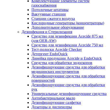
Комплектующие элементы систем
газоснабжения
Потолочные штативы
Вакуумные станции
Станции сжатого воздуха
Кислородные генераторы (концентраторы)
Дополнительное оборудование
Дезинфекция и Стерилизация
Средство для дезинфекции Acecide 875 мл
(для OER-AW)
Средство для дезинфекции Acecide 750 мл
Тест-полоски Acecide Checker
Детергент EndoQuick
Линейка продукции Acecide и EndoQuick
Средства для обработки эндоскопов
Дезинфицирующие средства для обработки
медицинских инструментов
Дезинфицирующие средства для обработки
поверхностей
Дезинфицирующие средства для обработки
рук
Универсальные дезинфицирующие средства
Антибактериальное мыло
Дезинфицирующие салфетки
Дозаторы и диспенсеры