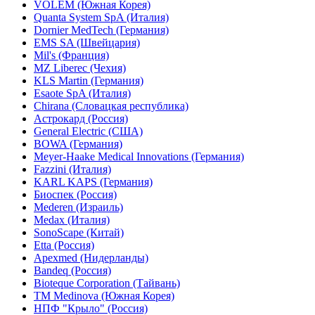
VOLEM (Южная Корея)
Quanta System SpA (Италия)
Dornier MedTech (Германия)
EMS SA (Швейцария)
Mil's (Франция)
MZ Liberec (Чехия)
KLS Martin (Германия)
Esaote SpA (Италия)
Chirana (Словацкая республика)
Астрокард (Россия)
General Electric (США)
BOWA (Германия)
Meyer-Haake Medical Innovations (Германия)
Fazzini (Италия)
KARL KAPS (Германия)
Биоспек (Россия)
Mederen (Израиль)
Medax (Италия)
SonoScape (Китай)
Etta (Россия)
Apexmed (Нидерланды)
Bandeq (Россия)
Bioteque Corporation (Тайвань)
TM Medinova (Южная Корея)
НПФ "Крыло" (Россия)