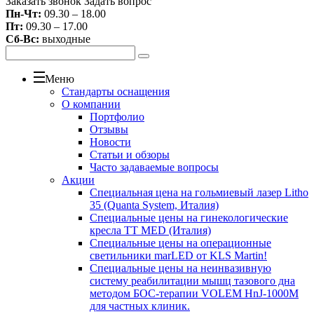
Заказать звонок
Задать вопрос
Пн-Чт:
09.30 – 18.00
Пт:
09.30 – 17.00
Сб-Вс:
выходные
Меню
Стандарты оснащения
О компании
Портфолио
Отзывы
Новости
Статьи и обзоры
Часто задаваемые вопросы
Акции
Специальная цена на гольмиевый лазер Litho
35 (Quanta System, Италия)
Специальные цены на гинекологические
кресла TT MED (Италия)
Специальные цены на операционные
светильники marLED от KLS Martin!
Специальные цены на неинвазивную
систему реабилитации мышц тазового дна
методом БОС-терапии VOLEM HnJ-1000M
для частных клиник.