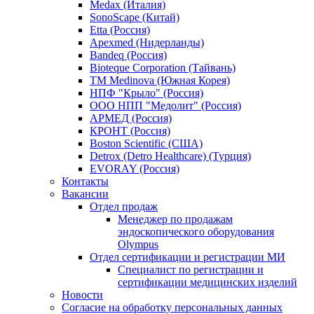
Medax (Италия)
SonoScape (Китай)
Etta (Россия)
Apexmed (Нидерланды)
Bandeq (Россия)
Bioteque Corporation (Тайвань)
TM Medinova (Южная Корея)
НПФ "Крыло" (Россия)
ООО НПП "Медолит" (Россия)
АРМЕД (Россия)
КРОНТ (Россия)
Boston Scientific (США)
Detrox (Detro Healthcare) (Турция)
EVORAY (Россия)
Контакты
Вакансии
Отдел продаж
Менеджер по продажам
эндоскопического оборудования
Olympus
Отдел сертификации и регистрации МИ
Специалист по регистрации и
сертификации медицинских изделий
Новости
Согласие на обработку персональных данных