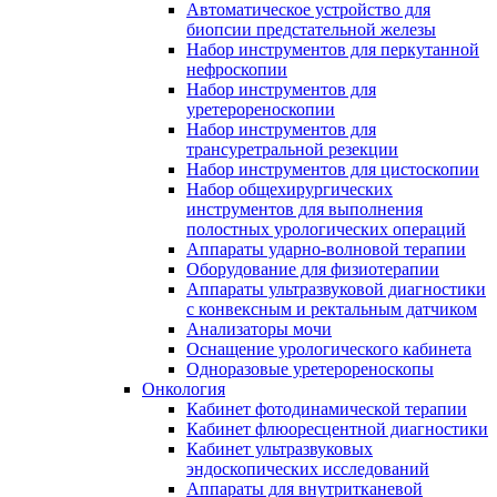
Автоматическое устройство для
биопсии предстательной железы
Набор инструментов для перкутанной
нефроскопии
Набор инструментов для
уретерореноскопии
Набор инструментов для
трансуретральной резекции
Набор инструментов для цистоскопии
Набор общехирургических
инструментов для выполнения
полостных урологических операций
Аппараты ударно-волновой терапии
Оборудование для физиотерапии
Аппараты ультразвуковой диагностики
с конвексным и ректальным датчиком
Анализаторы мочи
Оснащение урологического кабинета
Одноразовые уретерореноскопы
Онкология
Кабинет фотодинамической терапии
Кабинет флюоресцентной диагностики
Кабинет ультразвуковых
эндоскопических исследований
Аппараты для внутритканевой