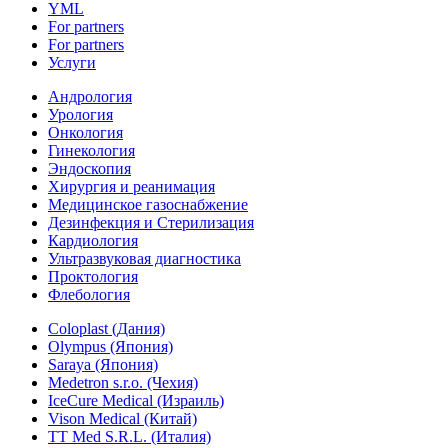
YML
For partners
For partners
Услуги
Андрология
Урология
Онкология
Гинекология
Эндоскопия
Хирургия и реанимация
Медицинское газоснабжение
Дезинфекция и Стерилизация
Кардиология
Ультразвуковая диагностика
Проктология
Флебология
Coloplast (Дания)
Olympus (Япония)
Saraya (Япония)
Medetron s.r.o. (Чехия)
IceCure Medical (Израиль)
Vison Medical (Китай)
TT Med S.R.L. (Италия)