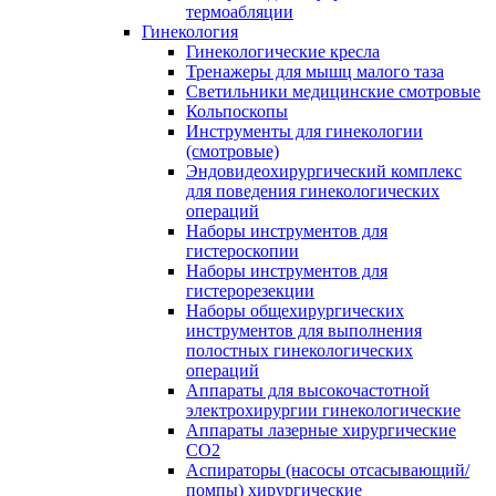
термоабляции
Гинекология
Гинекологические кресла
Тренажеры для мышц малого таза
Светильники медицинские смотровые
Кольпоскопы
Инструменты для гинекологии
(смотровые)
Эндовидеохирургический комплекс
для поведения гинекологических
операций
Наборы инструментов для
гистероскопии
Наборы инструментов для
гистерорезекции
Наборы общехирургических
инструментов для выполнения
полостных гинекологических
операций
Аппараты для высокочастотной
электрохирургии гинекологические
Аппараты лазерные хирургические
СО2
Аспираторы (насосы отсасывающий/
помпы) хирургические