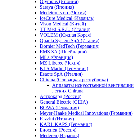
Olympus (Япония)
Saraya (Япония)
Medetron s.r.o. (Чехия)
IceCure Medical (Израиль)
Vison Medical (Китай)
TT Med S.R.L. (Италия)
VOLEM (Южная Корея)
Quanta System SpA (Италия)
Dornier MedTech (Германия)
EMS SA (Швейцария)
Mil's (Франция)
MZ Liberec (Чехия)
KLS Martin (Германия)
Esaote SpA (Италия)
Chirana (Словацкая республика)
Аппараты искусственной вентиляции
легких Chirana
Астрокард (Россия)
General Electric (США)
BOWA (Германия)
Meyer-Haake Medical Innovations (Германия)
Fazzini (Италия)
KARL KAPS (Германия)
Биоспек (Россия)
Mederen (Израиль)