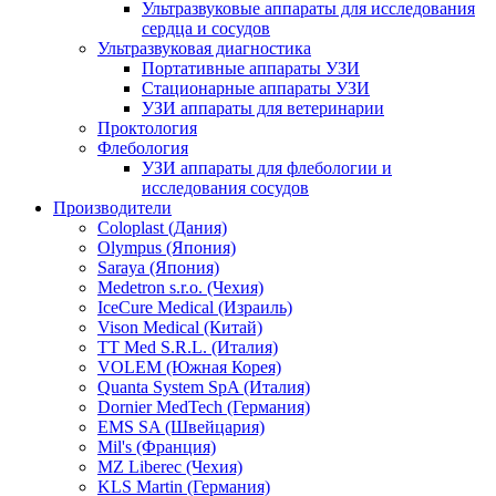
Ультразвуковые аппараты для исследования
сердца и сосудов
Ультразвуковая диагностика
Портативные аппараты УЗИ
Стационарные аппараты УЗИ
УЗИ аппараты для ветеринарии
Проктология
Флебология
УЗИ аппараты для флебологии и
исследования сосудов
Производители
Coloplast (Дания)
Olympus (Япония)
Saraya (Япония)
Medetron s.r.o. (Чехия)
IceCure Medical (Израиль)
Vison Medical (Китай)
TT Med S.R.L. (Италия)
VOLEM (Южная Корея)
Quanta System SpA (Италия)
Dornier MedTech (Германия)
EMS SA (Швейцария)
Mil's (Франция)
MZ Liberec (Чехия)
KLS Martin (Германия)