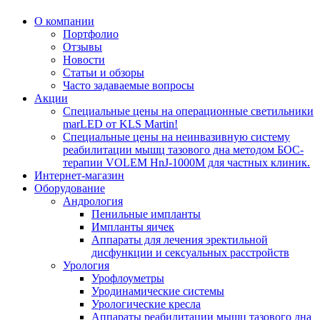
О компании
Портфолио
Отзывы
Новости
Статьи и обзоры
Часто задаваемые вопросы
Акции
Специальные цены на операционные светильники
marLED от KLS Martin!
Специальные цены на неинвазивную систему
реабилитации мышц тазового дна методом БОС-
терапии VOLEM HnJ-1000M для частных клиник.
Интернет-магазин
Оборудование
Андрология
Пенильные импланты
Импланты яичек
Аппараты для лечения эректильной
дисфункции и сексуальных расстройств
Урология
Урофлоуметры
Уродинамические системы
Урологические кресла
Аппараты реабилитации мышц тазового дна