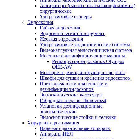
Аспираторы (насосы отсасывающий/помпы)
хирургические
Ультразвуковые сканеры
Эндоскопия
Гибкая эндоскопия
Эндоскопический инструмент
Жесткая эндоскопия
Ультразвуковые эндоскопические системы
Видеокапсульная эндоскопическая система
Моечные и дезинфицирующие машины
Репроцессор эндоскопов Olympus
OER-AW
Моющие и дезинфицирующие средства
Шкафы для сушки и хранения эндоскопов
Принадлежности для очистки и
дезинфекции эндоскопов
Эндоскопические аксессуары
Гибридная энергия Thunderbeat
Установки дезинфекционные
эндоскопические
Эндоскопические стойки и тележки
Хирургия и реанимация
Наркозно-дыхательные аппараты
Аппараты ИВЛ