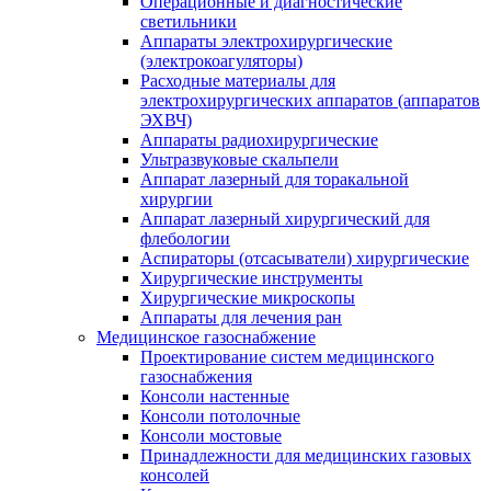
Операционные и диагностические
светильники
Аппараты электрохирургические
(электрокоагуляторы)
Расходные материалы для
электрохирургических аппаратов (аппаратов
ЭХВЧ)
Аппараты радиохирургические
Ультразвуковые скальпели
Аппарат лазерный для торакальной
хирургии
Аппарат лазерный хирургический для
флебологии
Аспираторы (отсасыватели) хирургические
Хирургические инструменты
Хирургические микроскопы
Аппараты для лечения ран
Медицинское газоснабжение
Проектирование систем медицинского
газоснабжения
Консоли настенные
Консоли потолочные
Консоли мостовые
Принадлежности для медицинских газовых
консолей