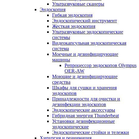
Ультразвуковые сканеры
Эндоскопия
Гибкая эндоскопия
Эндоскопический инструмент
Жесткая эндоскопия
Ультразвуковые эндоскопические
системы
Видеокапсульная эндоскопическая
система
Моечные и дезинфицирующие
машины
Репроцессор эндоскопов Olympus
OER-AW
Моющие и дезинфицирующие
средства
Шкафы для сушки и хранения
эндоскопов
Принадлежности для очистки и
дезинфекции эндоскопов
Эндоскопические аксессуары
Гибридная энергия Thunderbeat
Установки дезинфекционные
эндоскопические
Эндоскопические стойки и тележки
Хирургия и реанимация