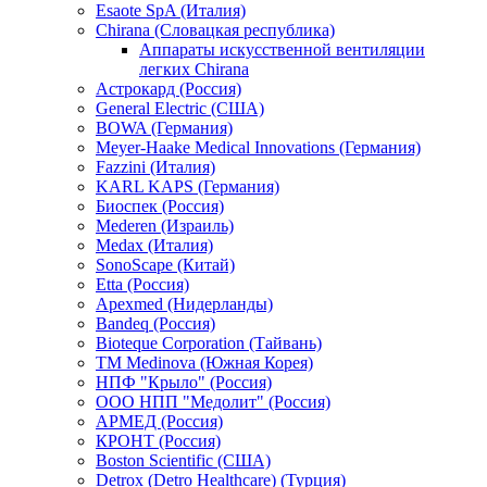
Esaote SpA (Италия)
Chirana (Словацкая республика)
Аппараты искусственной вентиляции
легких Chirana
Астрокард (Россия)
General Electric (США)
BOWA (Германия)
Meyer-Haake Medical Innovations (Германия)
Fazzini (Италия)
KARL KAPS (Германия)
Биоспек (Россия)
Mederen (Израиль)
Medax (Италия)
SonoScape (Китай)
Etta (Россия)
Apexmed (Нидерланды)
Bandeq (Россия)
Bioteque Corporation (Тайвань)
TM Medinova (Южная Корея)
НПФ "Крыло" (Россия)
ООО НПП "Медолит" (Россия)
АРМЕД (Россия)
КРОНТ (Россия)
Boston Scientific (США)
Detrox (Detro Healthcare) (Турция)