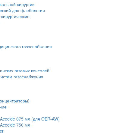
кальной хирургии
ческий для флебологии
 хирургические
ы
дицинского газоснабжения
инских газовых консолей
истем газоснабжения
концентраторы)
ние
Acecide 875 мл (для OER-AW)
Acecide 750 мл
er