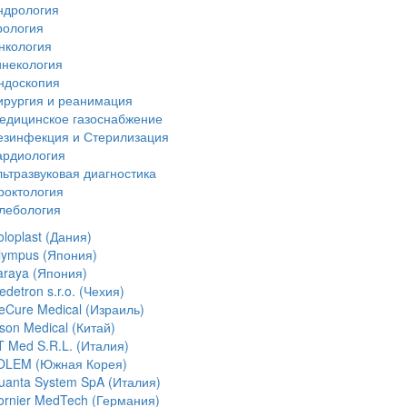
ндрология
рология
нкология
инекология
ндоскопия
ирургия и реанимация
едицинское газоснабжение
езинфекция и Стерилизация
ардиология
льтразвуковая диагностика
роктология
лебология
loplast (Дания)
lympus (Япония)
araya (Япония)
detron s.r.o. (Чехия)
ceCure Medical (Израиль)
son Medical (Китай)
T Med S.R.L. (Италия)
OLEM (Южная Корея)
uanta System SpA (Италия)
ornier MedTech (Германия)