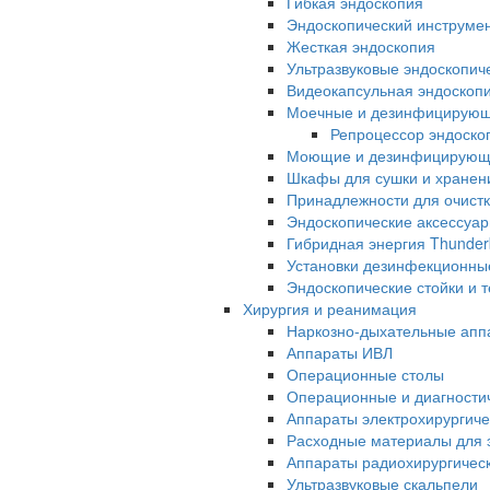
Гибкая эндоскопия
Эндоскопический инструме
Жесткая эндоскопия
Ультразвуковые эндоскопич
Видеокапсульная эндоскопи
Моечные и дезинфицирую
Репроцессор эндоск
Моющие и дезинфицирующи
Шкафы для сушки и хранен
Принадлежности для очистк
Эндоскопические аксессуа
Гибридная энергия Thunder
Установки дезинфекционны
Эндоскопические стойки и 
Хирургия и реанимация
Наркозно-дыхательные апп
Аппараты ИВЛ
Операционные столы
Операционные и диагностич
Аппараты электрохирургиче
Расходные материалы для э
Аппараты радиохирургичес
Ультразвуковые скальпели