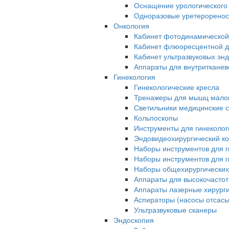
Оснащение урологического
Одноразовые уретерорено
Онкология
Кабинет фотодинамической
Кабинет флюоресцентной д
Кабинет ультразвуковых эн
Аппараты для внутриткане
Гинекология
Гинекологические кресла
Тренажеры для мышц малог
Светильники медицинские 
Кольпоскопы
Инструменты для гинеколог
Эндовидеохирургический ко
Наборы инструментов для г
Наборы инструментов для г
Наборы общехирургических
Аппараты для высокочастот
Аппараты лазерные хирург
Аспираторы (насосы отсас
Ультразвуковые сканеры
Эндоскопия