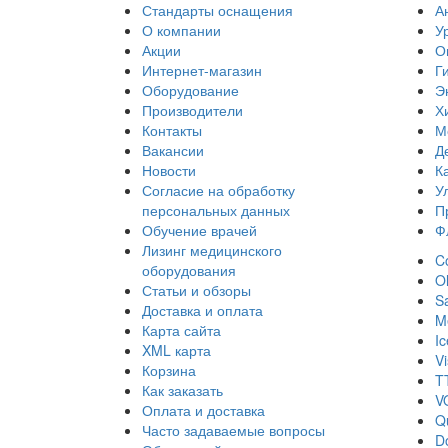
Стандарты оснащения
А
О компании
У
Акции
О
Интернет-магазин
Г
Оборудование
Э
Производители
Х
Контакты
М
Вакансии
Д
Новости
К
Согласие на обработку
У
персональных данных
П
Обучение врачей
Ф
Лизинг медицинского
Co
оборудования
O
Статьи и обзоры
S
Доставка и оплата
Me
Карта сайта
I
XML карта
Vi
Корзина
T
Как заказать
V
Оплата и доставка
Q
Часто задаваемые вопросы
D