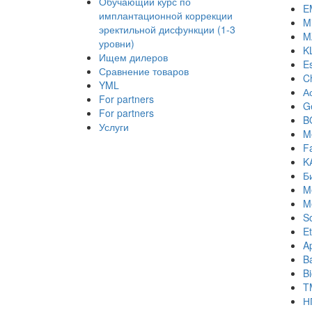
Обучающий курс по
E
имплантационной коррекции
Mi
эректильной дисфункции (1-3
M
уровни)
K
Ищем дилеров
E
Сравнение товаров
C
YML
А
For partners
Ge
For partners
B
Услуги
M
Fa
K
Б
M
M
S
Et
A
B
B
T
Н