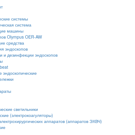
нт
еские системы
ческая система
щие машины
опов Olympus OER-AW
е средства
ия эндоскопов
и и дезинфекции эндоскопов
ры
beat
е эндоскопические
тележки
араты
еские светильники
ские (электрокоагуляторы)
лектрохирургических аппаратов (аппаратов ЭХВЧ)
кие