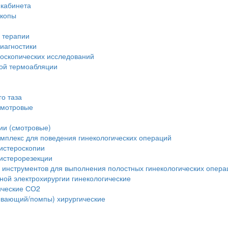
 кабинета
скопы
 терапии
иагностики
доскопических исследований
вой термоабляции
о таза
смотровые
ии (смотровые)
мплекс для поведения гинекологических операций
истероскопии
истерорезекции
 инструментов для выполнения полостных гинекологических опера
ной электрохирургии гинекологические
ические СО2
ывающий/помпы) хирургические