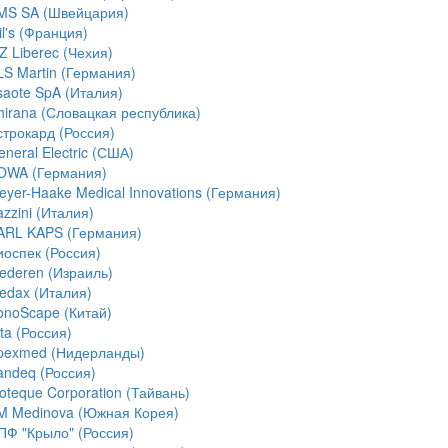
MS SA (Швейцария)
l's (Франция)
Z Liberec (Чехия)
LS Martin (Германия)
saote SpA (Италия)
hirana (Словацкая республика)
строкард (Россия)
neral Electric (США)
OWA (Германия)
eyer-Haake Medical Innovations (Германия)
zzini (Италия)
ARL KAPS (Германия)
иоспек (Россия)
ederen (Израиль)
edax (Италия)
onoScape (Китай)
ta (Россия)
pexmed (Нидерланды)
andeq (Россия)
ioteque Corporation (Тайвань)
M Medinova (Южная Корея)
ПФ "Крыло" (Россия)