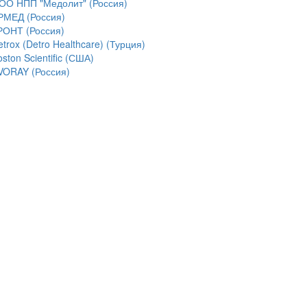
ОО НПП "Медолит" (Россия)
РМЕД (Россия)
РОНТ (Россия)
trox (Detro Healthcare) (Турция)
ston Scientific (США)
VORAY (Россия)