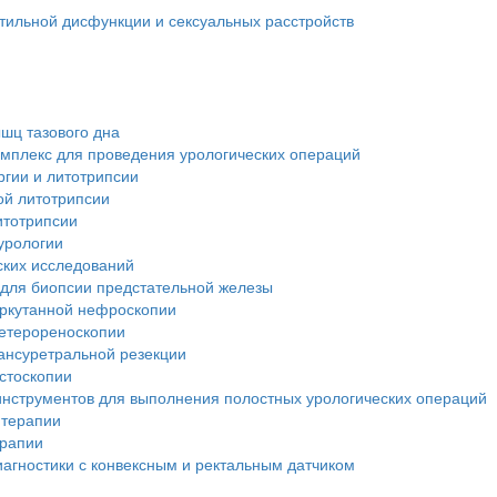
тильной дисфункции и сексуальных расстройств
шц тазового дна
мплекс для проведения урологических операций
ргии и литотрипсии
ой литотрипсии
итотрипсии
урологии
ских исследований
 для биопсии предстательной железы
еркутанной нефроскопии
ретерореноскопии
ансуретральной резекции
стоскопии
инструментов для выполнения полостных урологических операций
 терапии
ерапии
иагностики с конвексным и ректальным датчиком