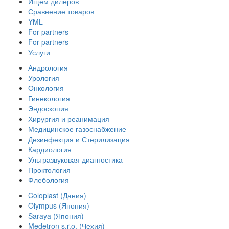
Ищем дилеров
Сравнение товаров
YML
For partners
For partners
Услуги
Андрология
Урология
Онкология
Гинекология
Эндоскопия
Хирургия и реанимация
Медицинское газоснабжение
Дезинфекция и Стерилизация
Кардиология
Ультразвуковая диагностика
Проктология
Флебология
Coloplast (Дания)
Olympus (Япония)
Saraya (Япония)
Medetron s.r.o. (Чехия)