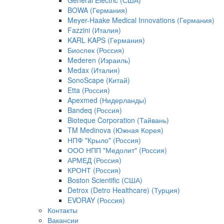
General Electric (США)
BOWA (Германия)
Meyer-Haake Medical Innovations (Германия)
Fazzini (Италия)
KARL KAPS (Германия)
Биоспек (Россия)
Mederen (Израиль)
Medax (Италия)
SonoScape (Китай)
Etta (Россия)
Apexmed (Нидерланды)
Bandeq (Россия)
Bioteque Corporation (Тайвань)
TM Medinova (Южная Корея)
НПФ "Крыло" (Россия)
ООО НПП "Медолит" (Россия)
АРМЕД (Россия)
КРОНТ (Россия)
Boston Scientific (США)
Detrox (Detro Healthcare) (Турция)
EVORAY (Россия)
Контакты
Вакансии