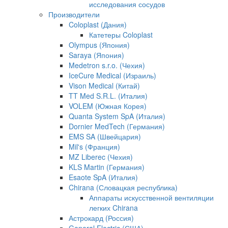
исследования сосудов
Производители
Coloplast (Дания)
Катетеры Coloplast
Olympus (Япония)
Saraya (Япония)
Medetron s.r.o. (Чехия)
IceCure Medical (Израиль)
Vison Medical (Китай)
TT Med S.R.L. (Италия)
VOLEM (Южная Корея)
Quanta System SpA (Италия)
Dornier MedTech (Германия)
EMS SA (Швейцария)
Mil's (Франция)
MZ Liberec (Чехия)
KLS Martin (Германия)
Esaote SpA (Италия)
Chirana (Словацкая республика)
Аппараты искусственной вентиляции
легких Chirana
Астрокард (Россия)