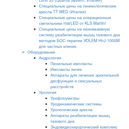
Litho 35 (Quanta System, Италия)
Специальные цены на гинекологические
кресла TT MED (Италия)
Специальные цены на операционные
светильники marLED от KLS Martin!
Специальные цены на неинвазивную
систему реабилитации мышц тазового дна
методом БОС-терапии VOLEM HnJ-1000M
для частных клиник.
Оборудование
Андрология
Пенильные импланты
Импланты яичек
Аппараты для лечения эректильной
дисфункции и сексуальных
расстройств
Урология
Урофлоуметры
Уродинамические системы
Урологические кресла
Аппараты реабилитации мышц
тазового дна
Эндовидеохирургический комплекс