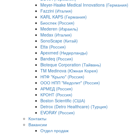
Meyer-Haake Medical Innovations (Германия)
Fazzini (Италия)
KARL KAPS (Германия)
Биоспек (Россия)
Mederen (Израиль)
Medax (Италия)
SonoScape (Китай)
Etta (Россия)
Apexmed (Нидерланды)
Bandeq (Россия)
Bioteque Corporation (Тайвань)
TM Medinova (Южная Корея)
НПФ "Крыло" (Россия)
ООО НПП "Медолит" (Россия)
АРМЕД (Россия)
КРОНТ (Россия)
Boston Scientific (США)
Detrox (Detro Healthcare) (Турция)
EVORAY (Россия)
Контакты
Вакансии
Отдел продаж