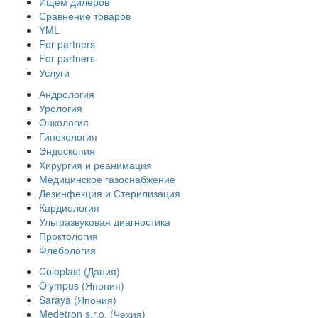
Ищем дилеров
Сравнение товаров
YML
For partners
For partners
Услуги
Андрология
Урология
Онкология
Гинекология
Эндоскопия
Хирургия и реанимация
Медицинское газоснабжение
Дезинфекция и Стерилизация
Кардиология
Ультразвуковая диагностика
Проктология
Флебология
Coloplast (Дания)
Olympus (Япония)
Saraya (Япония)
Medetron s.r.o. (Чехия)