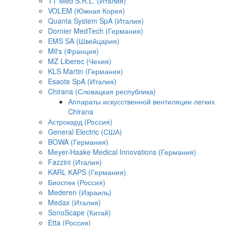
TT Med S.R.L. (Италия)
VOLEM (Южная Корея)
Quanta System SpA (Италия)
Dornier MedTech (Германия)
EMS SA (Швейцария)
Mil's (Франция)
MZ Liberec (Чехия)
KLS Martin (Германия)
Esaote SpA (Италия)
Chirana (Словацкая республика)
Аппараты искусственной вентиляции легких
Chirana
Астрокард (Россия)
General Electric (США)
BOWA (Германия)
Meyer-Haake Medical Innovations (Германия)
Fazzini (Италия)
KARL KAPS (Германия)
Биоспек (Россия)
Mederen (Израиль)
Medax (Италия)
SonoScape (Китай)
Etta (Россия)