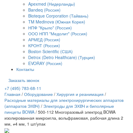
Apexmed (Нидерланды)
Bandeq (Россия)
Bioteque Corporation (Тайвань)
TM Medinova (Южная Корея)
НПФ "Крыло" (Россия)
ООО НПП "Медолит" (Россия)
АРМЕД (Россия)
КРОНТ (Россия)
Boston Scientific (США)
Detrox (Detro Healthcare) (Турция)
EVORAY (Россия)
Контакты
Заказать звонок
+7 (495) 783-68-11
Главная
/
Оборудование
/
Хирургия и реанимация
/
Расходные материалы для электрохирургических аппаратов
(аппаратов ЭХВЧ)
/
Электроды для ЭХВЧ и биполярные
пинцеты BOWA
/
500-112 Многоразовый электрод BOWA
изолированная микроигла, вольфрамовая, рабочая длина 2
мм, ⌀4 мм, 1 шт/упак