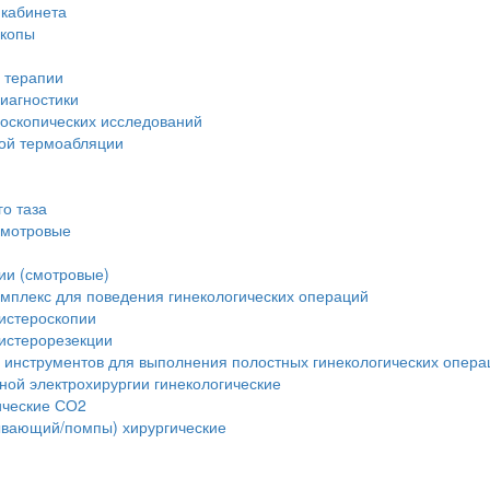
 кабинета
скопы
 терапии
иагностики
доскопических исследований
вой термоабляции
о таза
смотровые
ии (смотровые)
мплекс для поведения гинекологических операций
истероскопии
истерорезекции
 инструментов для выполнения полостных гинекологических опера
ной электрохирургии гинекологические
ические СО2
ывающий/помпы) хирургические