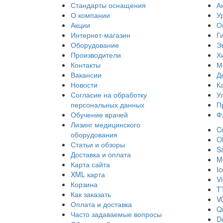
Стандарты оснащения
А
О компании
У
Акции
О
Интернет-магазин
Г
Оборудование
Э
Производители
Х
Контакты
М
Вакансии
Д
Новости
К
Согласие на обработку
У
персональных данных
П
Обучение врачей
Ф
Лизинг медицинского
Co
оборудования
O
Статьи и обзоры
S
Доставка и оплата
Me
Карта сайта
I
XML карта
Vi
Корзина
T
Как заказать
V
Оплата и доставка
Q
Часто задаваемые вопросы
D