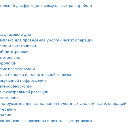
тильной дисфункции и сексуальных расстройств
шц тазового дна
мплекс для проведения урологических операций
ргии и литотрипсии
ой литотрипсии
итотрипсии
урологии
ских исследований
 для биопсии предстательной железы
еркутанной нефроскопии
ретерореноскопии
ансуретральной резекции
стоскопии
инструментов для выполнения полостных урологических операций
 терапии
ерапии
иагностики с конвексным и ректальным датчиком