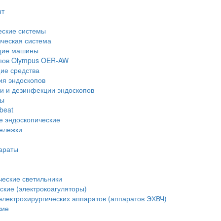
нт
еские системы
ческая система
щие машины
опов Olympus OER-AW
е средства
ия эндоскопов
и и дезинфекции эндоскопов
ры
beat
е эндоскопические
тележки
араты
еские светильники
ские (электрокоагуляторы)
лектрохирургических аппаратов (аппаратов ЭХВЧ)
кие