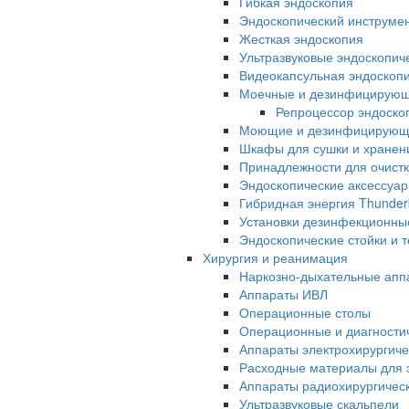
Гибкая эндоскопия
Эндоскопический инструме
Жесткая эндоскопия
Ультразвуковые эндоскопич
Видеокапсульная эндоскопи
Моечные и дезинфицирую
Репроцессор эндоск
Моющие и дезинфицирующи
Шкафы для сушки и хранен
Принадлежности для очистк
Эндоскопические аксессуа
Гибридная энергия Thunder
Установки дезинфекционны
Эндоскопические стойки и 
Хирургия и реанимация
Наркозно-дыхательные апп
Аппараты ИВЛ
Операционные столы
Операционные и диагностич
Аппараты электрохирургиче
Расходные материалы для э
Аппараты радиохирургичес
Ультразвуковые скальпели