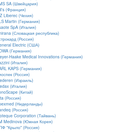
MS SA (Швейцария)
l's (Франция)
Z Liberec (Чехия)
LS Martin (Германия)
saote SpA (Италия)
hirana (Словацкая республика)
строкард (Россия)
neral Electric (США)
OWA (Германия)
eyer-Haake Medical Innovations (Германия)
zzini (Италия)
ARL KAPS (Германия)
иоспек (Россия)
ederen (Израиль)
edax (Италия)
onoScape (Китай)
ta (Россия)
pexmed (Нидерланды)
andeq (Россия)
ioteque Corporation (Тайвань)
M Medinova (Южная Корея)
ПФ "Крыло" (Россия)