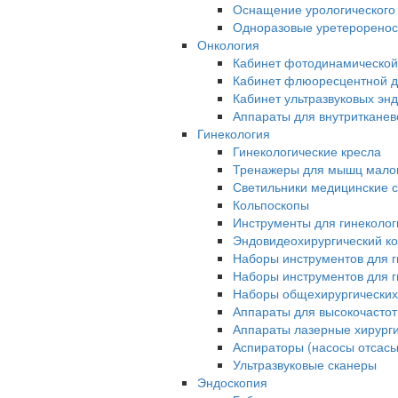
Оснащение урологического
Одноразовые уретерорено
Онкология
Кабинет фотодинамической
Кабинет флюоресцентной д
Кабинет ультразвуковых эн
Аппараты для внутриткане
Гинекология
Гинекологические кресла
Тренажеры для мышц малог
Светильники медицинские 
Кольпоскопы
Инструменты для гинеколог
Эндовидеохирургический ко
Наборы инструментов для г
Наборы инструментов для г
Наборы общехирургических
Аппараты для высокочастот
Аппараты лазерные хирург
Аспираторы (насосы отсас
Ультразвуковые сканеры
Эндоскопия