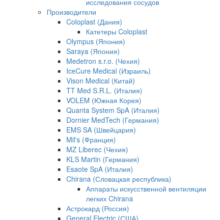
исследования сосудов
Производители
Coloplast (Дания)
Катетеры Coloplast
Olympus (Япония)
Saraya (Япония)
Medetron s.r.o. (Чехия)
IceCure Medical (Израиль)
Vison Medical (Китай)
TT Med S.R.L. (Италия)
VOLEM (Южная Корея)
Quanta System SpA (Италия)
Dornier MedTech (Германия)
EMS SA (Швейцария)
Mil's (Франция)
MZ Liberec (Чехия)
KLS Martin (Германия)
Esaote SpA (Италия)
Chirana (Словацкая республика)
Аппараты искусственной вентиляции
легких Chirana
Астрокард (Россия)
General Electric (США)