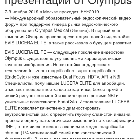
7-9 ноября 2019 в Москве проходит IEEF2019
— Международный образовательный эндоскопический видео
форум при поддержке лидера рынка эндоскопического
оборудования Olympus Medical (Япония). В первый день
компания Olympus провела презентацию новой видеостойки
EVIS LUCERA ELITE, а также рассказала о будущем развитии.
EVIS LUCERA ELITE — следующее поколение видеостоек
Olympus с существенно улучшенными характеристиками
качества изображения. Новая стойка поддерживает
технологии full-zoom magnification, super magnification
(EndoCyto) и уже известные Dual Focus, HDTV, AFI и NBI.
Специалисты, получившие LUCERA ELITE для апробации,
отмечают невероятное качество картинки, более яркий и
четкий рисунок слизистой и капилляров в режиме NBI и
уникальные возможности EndoCyto. Использование LUCERA
ELITE позволяет качественно диагностировать
внутрислизистый рак, определить глубину слизистой инвазии,
провести оценку патологических изменений по классификации
JNET, в том числе с использованием методов magnification
chromo (1% метиленовый синий или кристаллический
фиолетовый). В целом, все это позволяет диагностировать рак