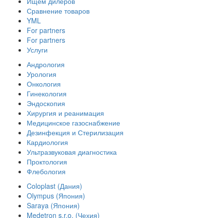
Ищем дилеров
Сравнение товаров
YML
For partners
For partners
Услуги
Андрология
Урология
Онкология
Гинекология
Эндоскопия
Хирургия и реанимация
Медицинское газоснабжение
Дезинфекция и Стерилизация
Кардиология
Ультразвуковая диагностика
Проктология
Флебология
Coloplast (Дания)
Olympus (Япония)
Saraya (Япония)
Medetron s.r.o. (Чехия)