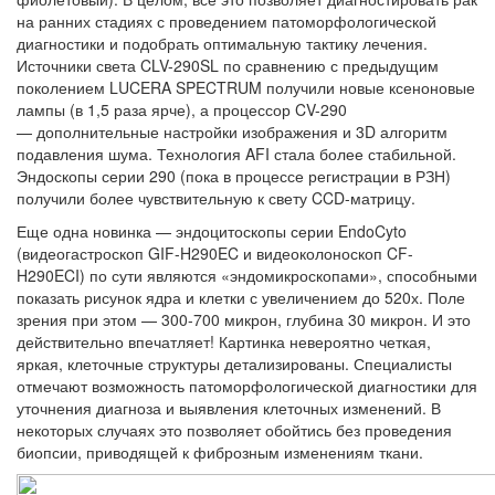
на ранних стадиях с проведением патоморфологической
диагностики и подобрать оптимальную тактику лечения.
Источники света CLV-290SL по сравнению с предыдущим
поколением LUCERA SPECTRUM получили новые ксеноновые
лампы (в 1,5 раза ярче), а процессор CV-290
— дополнительные настройки изображения и 3D алгоритм
подавления шума. Технология AFI стала более стабильной.
Эндоскопы серии 290 (пока в процессе регистрации в РЗН)
получили более чувствительную к свету CCD-матрицу.
Еще одна новинка — эндоцитоскопы серии EndoCyto
(видеогастроскоп GIF-H290EC и видеоколоноскоп CF-
H290ECI) по сути являются «эндомикроскопами», способными
показать рисунок ядра и клетки с увеличением до 520х. Поле
зрения при этом — 300-700 микрон, глубина 30 микрон. И это
действительно впечатляет! Картинка невероятно четкая,
яркая, клеточные структуры детализированы. Специалисты
отмечают возможность патоморфологической диагностики для
уточнения диагноза и выявления клеточных изменений. В
некоторых случаях это позволяет обойтись без проведения
биопсии, приводящей к фиброзным изменениям ткани.