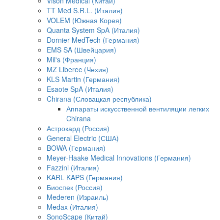
Vison Medical (Китай)
TT Med S.R.L. (Италия)
VOLEM (Южная Корея)
Quanta System SpA (Италия)
Dornier MedTech (Германия)
EMS SA (Швейцария)
Mil's (Франция)
MZ Liberec (Чехия)
KLS Martin (Германия)
Esaote SpA (Италия)
Chirana (Словацкая республика)
Аппараты искусственной вентиляции легких
Chirana
Астрокард (Россия)
General Electric (США)
BOWA (Германия)
Meyer-Haake Medical Innovations (Германия)
Fazzini (Италия)
KARL KAPS (Германия)
Биоспек (Россия)
Mederen (Израиль)
Medax (Италия)
SonoScape (Китай)