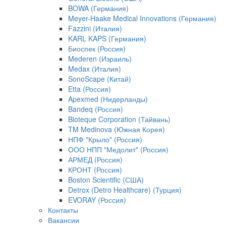
BOWA (Германия)
Meyer-Haake Medical Innovations (Германия)
Fazzini (Италия)
KARL KAPS (Германия)
Биоспек (Россия)
Mederen (Израиль)
Medax (Италия)
SonoScape (Китай)
Etta (Россия)
Apexmed (Нидерланды)
Bandeq (Россия)
Bioteque Corporation (Тайвань)
TM Medinova (Южная Корея)
НПФ "Крыло" (Россия)
ООО НПП "Медолит" (Россия)
АРМЕД (Россия)
КРОНТ (Россия)
Boston Scientific (США)
Detrox (Detro Healthcare) (Турция)
EVORAY (Россия)
Контакты
Вакансии