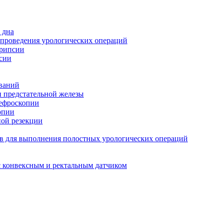
 дна
 проведения урологических операций
трипсии
сии
ований
и предстательной железы
нефроскопии
опии
ной резекции
в для выполнения полостных урологических операций
с конвексным и ректальным датчиком