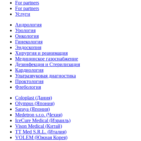
For partners
For partners
Услуги
Андрология
Урология
Онкология
Гинекология
Эндоскопия
Хирургия и реанимация
Медицинское газоснабжение
Дезинфекция и Стерилизация
Кардиология
Ультразвуковая диагностика
Проктология
Флебология
Coloplast (Дания)
Olympus (Япония)
Saraya (Япония)
Medetron s.r.o. (Чехия)
IceCure Medical (Израиль)
Vison Medical (Китай)
TT Med S.R.L. (Италия)
VOLEM (Южная Корея)