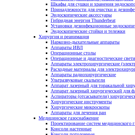
Шкафы для сушки и хранения эндоскоп
Принадлежности для очистки и дезинф
Эндоскопические аксессуары
Гибридная энергия Thunderbeat
Установки дезинфекционные эндоскопи
Эндоскопические стойки и тележки
Хирургия и реанимация
Наркозно-дыхательные аппараты
Аппараты ИВЛ
Операционные столы
Операционные и диагностические свет
Аппараты электрохирургические (элект
Расходные материалы для электрохирур
Аппараты радиохирургические
Ультразвуковые скальпели
Аппарат лазерный для торакальной хир
Аппарат лазерный хирургический для ф
Аспираторы (отсасыватели) хирургичес
Хирургические инструменты
Хирургические микроскопы
Аппараты для лечения ран
Медицинское газоснабжение
Проектирование систем медицинского 
Консоли настенные
Консоли потолочные