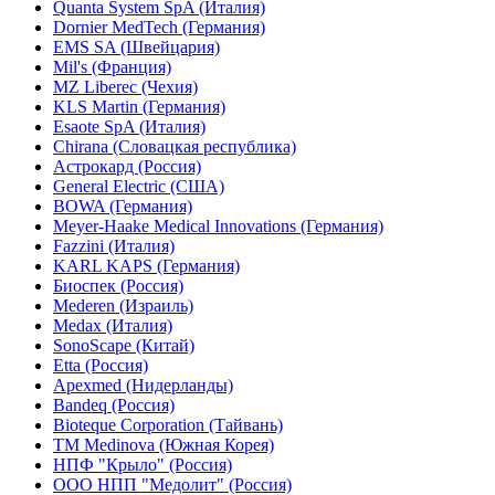
Quanta System SpA (Италия)
Dornier MedTech (Германия)
EMS SA (Швейцария)
Mil's (Франция)
MZ Liberec (Чехия)
KLS Martin (Германия)
Esaote SpA (Италия)
Chirana (Словацкая республика)
Астрокард (Россия)
General Electric (США)
BOWA (Германия)
Meyer-Haake Medical Innovations (Германия)
Fazzini (Италия)
KARL KAPS (Германия)
Биоспек (Россия)
Mederen (Израиль)
Medax (Италия)
SonoScape (Китай)
Etta (Россия)
Apexmed (Нидерланды)
Bandeq (Россия)
Bioteque Corporation (Тайвань)
TM Medinova (Южная Корея)
НПФ "Крыло" (Россия)
ООО НПП "Медолит" (Россия)