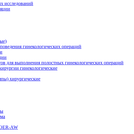
их исследований
ляции
ые)
поведения гинекологических операций
ии
ции
ов для выполнения полостных гинекологических операций
хирургии гинекологические
пы) хирургические
мы
ема
s OER-AW