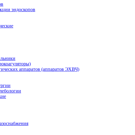
ов
екции эндоскопов
ческие
ильники
рокоагуляторы)
гических аппаратов (аппаратов ЭХВЧ)
ургии
лебологии
кие
газоснабжения