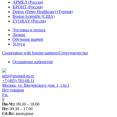
АРМЕД (Россия)
КРОНТ (Россия)
Detrox (Detro Healthcare) (Турция)
Boston Scientific (США)
EVORAY (Россия)
Доставка и оплата
Лизинг
Обучение врачей
Услуги
Сooperation with foreign partners/Сотрудничество
Оснащение кабинетов
info@uromed-m.ru
+7 (495) 783-68-11
Москва, ул. Введенского дом. 1, стр.1
Нет товаров
0
р.
0
Пн-Чт:
09.30 – 18.00
Пт:
09.30 – 17.00
Сб-Вс:
выходные