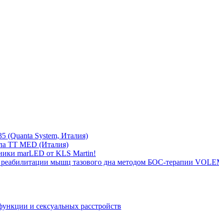
5 (Quanta System, Италия)
ла TT MED (Италия)
ники marLED от KLS Martin!
 реабилитации мышц тазового дна методом БОС-терапии VOLEM
функции и сексуальных расстройств