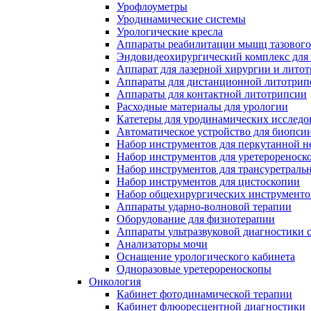
Урофлоуметры
Уродинамические системы
Урологические кресла
Аппараты реабилитации мышц тазового
Эндовидеохирургический комплекс для
Аппарат для лазерной хирургии и лито
Аппараты для дистанционной литотрип
Аппараты для контактной литотрипсии
Расходные материалы для урологии
Катетеры для уродинамических исслед
Автоматическое устройство для биопси
Набор инструментов для перкутанной 
Набор инструментов для уретерореноск
Набор инструментов для трансуретраль
Набор инструментов для цистоскопии
Набор общехирургических инструменто
Аппараты ударно-волновой терапии
Оборудование для физиотерапии
Аппараты ультразвуковой диагностики 
Анализаторы мочи
Оснащение урологического кабинета
Одноразовые уретерореноскопы
Онкология
Кабинет фотодинамической терапии
Кабинет флюоресцентной диагностики