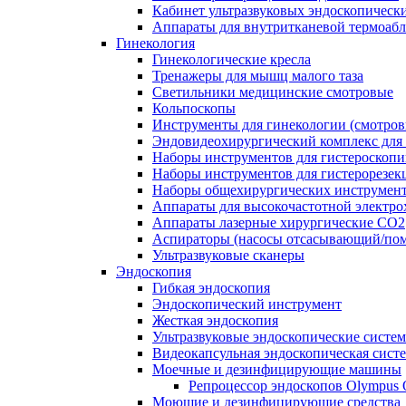
Кабинет ультразвуковых эндоскопическ
Аппараты для внутритканевой термоаб
Гинекология
Гинекологические кресла
Тренажеры для мышц малого таза
Светильники медицинские смотровые
Кольпоскопы
Инструменты для гинекологии (смотров
Эндовидеохирургический комплекс для 
Наборы инструментов для гистероскоп
Наборы инструментов для гистерорезек
Наборы общехирургических инструмент
Аппараты для высокочастотной электро
Аппараты лазерные хирургические СО2
Аспираторы (насосы отсасывающий/пом
Ультразвуковые сканеры
Эндоскопия
Гибкая эндоскопия
Эндоскопический инструмент
Жесткая эндоскопия
Ультразвуковые эндоскопические систе
Видеокапсульная эндоскопическая сист
Моечные и дезинфицирующие машины
Репроцессор эндоскопов Olympu
Моющие и дезинфицирующие средства