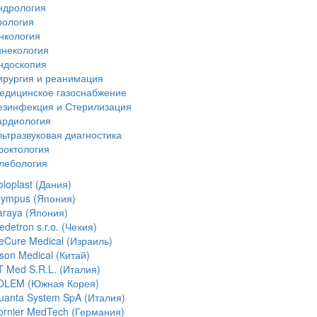
ндрология
рология
нкология
инекология
ндоскопия
ирургия и реанимация
едицинское газоснабжение
езинфекция и Стерилизация
ардиология
льтразвуковая диагностика
роктология
лебология
loplast (Дания)
lympus (Япония)
araya (Япония)
detron s.r.o. (Чехия)
ceCure Medical (Израиль)
son Medical (Китай)
T Med S.R.L. (Италия)
OLEM (Южная Корея)
uanta System SpA (Италия)
ornier MedTech (Германия)