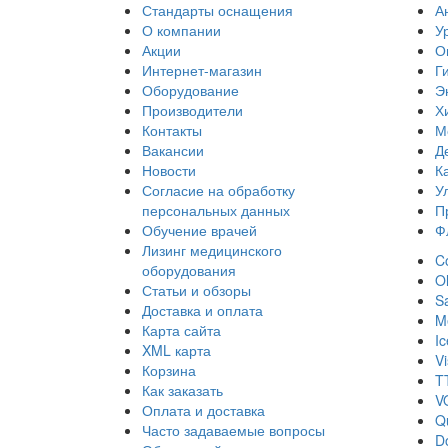
Стандарты оснащения
А
О компании
У
Акции
О
Интернет-магазин
Г
Оборудование
Э
Производители
Х
Контакты
М
Вакансии
Д
Новости
К
Согласие на обработку
У
персональных данных
П
Обучение врачей
Ф
Лизинг медицинского
Co
оборудования
O
Статьи и обзоры
S
Доставка и оплата
Me
Карта сайта
I
XML карта
Vi
Корзина
T
Как заказать
V
Оплата и доставка
Q
Часто задаваемые вопросы
D