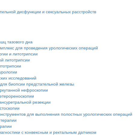
тильной дисфункции и сексуальных расстройств
шц тазового дна
мплекс для проведения урологических операций
ргии и литотрипсии
ой литотрипсии
итотрипсии
урологии
ских исследований
 для биопсии предстательной железы
еркутанной нефроскопии
ретерореноскопии
ансуретральной резекции
стоскопии
инструментов для выполнения полостных урологических операций
 терапии
ерапии
иагностики с конвексным и ректальным датчиком