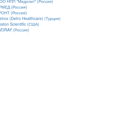
ОО НПП "Медолит" (Россия)
РМЕД (Россия)
РОНТ (Россия)
trox (Detro Healthcare) (Турция)
ston Scientific (США)
VORAY (Россия)