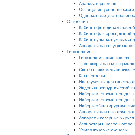
Анализаторы мочи
Оснащение урологического
Одноразовые уретерорено
Онкология
Кабинет фотодинамической
Кабинет флюоресцентной д
Кабинет ультразвуковых эн
Аппараты для внутриткане
Гинекология
Гинекологические кресла
Тренажеры для мышц малог
Светильники медицинские 
Кольпоскопы
Инструменты для гинеколог
Эндовидеохирургический ко
Наборы инструментов для г
Наборы инструментов для г
Наборы общехирургических
Аппараты для высокочастот
Аппараты лазерные хирург
Аспираторы (насосы отсас
Ультразвуковые сканеры