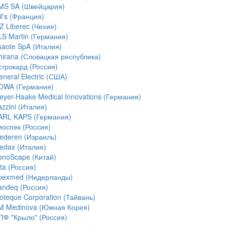
MS SA (Швейцария)
l's (Франция)
Z Liberec (Чехия)
LS Martin (Германия)
saote SpA (Италия)
hirana (Словацкая республика)
строкард (Россия)
neral Electric (США)
OWA (Германия)
eyer-Haake Medical Innovations (Германия)
zzini (Италия)
ARL KAPS (Германия)
иоспек (Россия)
ederen (Израиль)
edax (Италия)
onoScape (Китай)
ta (Россия)
pexmed (Нидерланды)
andeq (Россия)
ioteque Corporation (Тайвань)
M Medinova (Южная Корея)
ПФ "Крыло" (Россия)