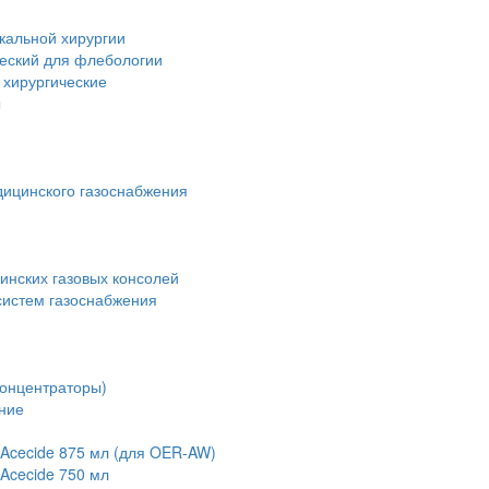
кальной хирургии
ческий для флебологии
 хирургические
ы
дицинского газоснабжения
инских газовых консолей
истем газоснабжения
концентраторы)
ние
Acecide 875 мл (для OER-AW)
Acecide 750 мл