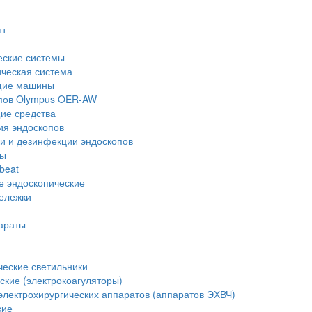
нт
еские системы
ческая система
щие машины
опов Olympus OER-AW
е средства
ия эндоскопов
и и дезинфекции эндоскопов
ры
beat
е эндоскопические
тележки
араты
еские светильники
ские (электрокоагуляторы)
лектрохирургических аппаратов (аппаратов ЭХВЧ)
кие