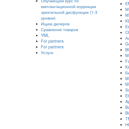
Обучающий курс по
E
имплантационной коррекции
Mi
эректильной дисфункции (1-3
M
уровни)
K
Ищем дилеров
E
Сравнение товаров
C
YML
А
For partners
Ge
For partners
B
Услуги
M
Fa
K
Б
M
M
S
Et
A
B
B
T
Н