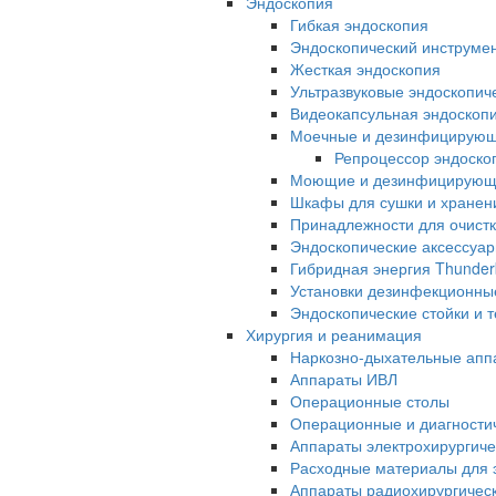
Эндоскопия
Гибкая эндоскопия
Эндоскопический инструме
Жесткая эндоскопия
Ультразвуковые эндоскопич
Видеокапсульная эндоскопи
Моечные и дезинфицирую
Репроцессор эндоск
Моющие и дезинфицирующи
Шкафы для сушки и хранен
Принадлежности для очистк
Эндоскопические аксессуа
Гибридная энергия Thunder
Установки дезинфекционны
Эндоскопические стойки и 
Хирургия и реанимация
Наркозно-дыхательные апп
Аппараты ИВЛ
Операционные столы
Операционные и диагностич
Аппараты электрохирургиче
Расходные материалы для э
Аппараты радиохирургичес