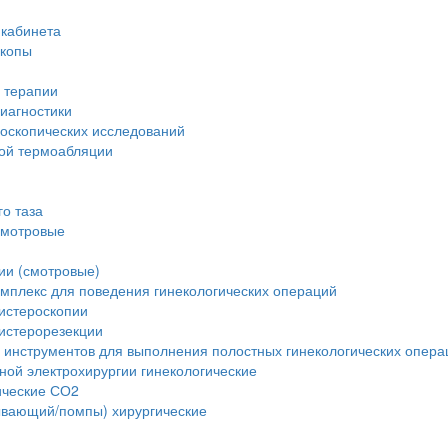
 кабинета
скопы
 терапии
иагностики
доскопических исследований
вой термоабляции
о таза
смотровые
ии (смотровые)
мплекс для поведения гинекологических операций
истероскопии
истерорезекции
 инструментов для выполнения полостных гинекологических опера
ной электрохирургии гинекологические
ические СО2
ывающий/помпы) хирургические