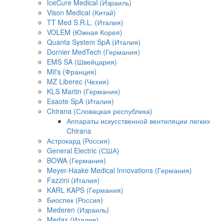
IceCure Medical (Израиль)
Vison Medical (Китай)
TT Med S.R.L. (Италия)
VOLEM (Южная Корея)
Quanta System SpA (Италия)
Dornier MedTech (Германия)
EMS SA (Швейцария)
Mil's (Франция)
MZ Liberec (Чехия)
KLS Martin (Германия)
Esaote SpA (Италия)
Chirana (Словацкая республика)
Аппараты искусственной вентиляции легких
Chirana
Астрокард (Россия)
General Electric (США)
BOWA (Германия)
Meyer-Haake Medical Innovations (Германия)
Fazzini (Италия)
KARL KAPS (Германия)
Биоспек (Россия)
Mederen (Израиль)
Medax (Италия)