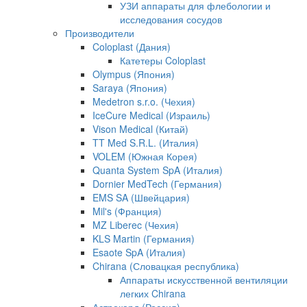
УЗИ аппараты для флебологии и
исследования сосудов
Производители
Coloplast (Дания)
Катетеры Coloplast
Olympus (Япония)
Saraya (Япония)
Medetron s.r.o. (Чехия)
IceCure Medical (Израиль)
Vison Medical (Китай)
TT Med S.R.L. (Италия)
VOLEM (Южная Корея)
Quanta System SpA (Италия)
Dornier MedTech (Германия)
EMS SA (Швейцария)
Mil's (Франция)
MZ Liberec (Чехия)
KLS Martin (Германия)
Esaote SpA (Италия)
Chirana (Словацкая республика)
Аппараты искусственной вентиляции
легких Chirana