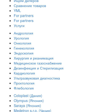
Ищем дилеров
Сравнение товаров
YML
For partners
For partners
Услуги
Андрология
Урология
Онкология
Гинекология
Эндоскопия
Хирургия и реанимация
Медицинское газоснабжение
Дезинфекция и Стерилизация
Кардиология
Ультразвуковая диагностика
Проктология
Флебология
Coloplast (Дания)
Olympus (Япония)
Saraya (Япония)
Medetron s.r.o. (Чехия)