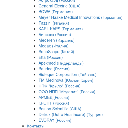
Астрокард (Россия)
General Electric (США)
BOWA (Германия)
Meyer-Haake Medical Innovations (Германия)
Fazzini (Италия)
KARL KAPS (Германия)
Биоспек (Россия)
Mederen (Израиль)
Medax (Италия)
SonoScape (Китай)
Etta (Россия)
Apexmed (Нидерланды)
Bandeq (Россия)
Bioteque Corporation (Тайвань)
TM Medinova (Южная Корея)
НПФ "Крыло" (Россия)
ООО НПП "Медолит" (Россия)
АРМЕД (Россия)
КРОНТ (Россия)
Boston Scientific (США)
Detrox (Detro Healthcare) (Турция)
EVORAY (Россия)
Контакты