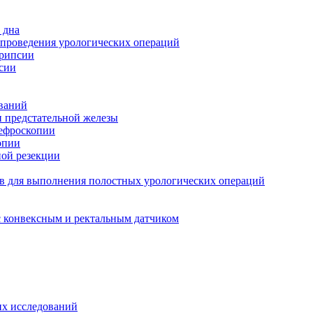
 дна
 проведения урологических операций
трипсии
сии
ований
и предстательной железы
нефроскопии
опии
ной резекции
в для выполнения полостных урологических операций
с конвексным и ректальным датчиком
их исследований