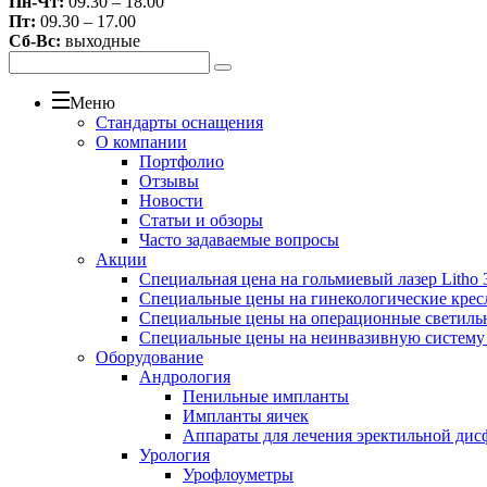
Пн-Чт:
09.30 – 18.00
Пт:
09.30 – 17.00
Сб-Вс:
выходные
Меню
Стандарты оснащения
О компании
Портфолио
Отзывы
Новости
Статьи и обзоры
Часто задаваемые вопросы
Акции
Специальная цена на гольмиевый лазер Litho 3
Специальные цены на гинекологические крес
Специальные цены на операционные светиль
Специальные цены на неинвазивную систему
Оборудование
Андрология
Пенильные импланты
Импланты яичек
Аппараты для лечения эректильной дис
Урология
Урофлоуметры