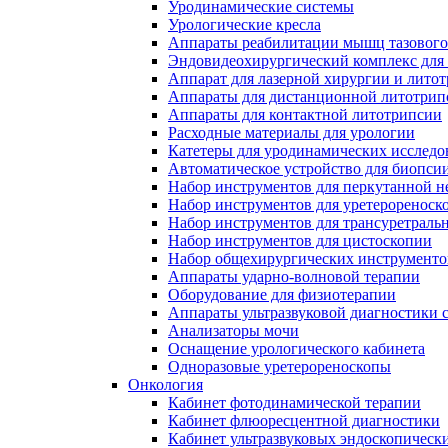
Уродинамические системы
Урологические кресла
Аппараты реабилитации мышц тазового
Эндовидеохирургический комплекс для
Аппарат для лазерной хирургии и лито
Аппараты для дистанционной литотрип
Аппараты для контактной литотрипсии
Расходные материалы для урологии
Катетеры для уродинамических исслед
Автоматическое устройство для биопси
Набор инструментов для перкутанной 
Набор инструментов для уретерореноск
Набор инструментов для трансуретраль
Набор инструментов для цистоскопии
Набор общехирургических инструменто
Аппараты ударно-волновой терапии
Оборудование для физиотерапии
Аппараты ультразвуковой диагностики 
Анализаторы мочи
Оснащение урологического кабинета
Одноразовые уретерореноскопы
Онкология
Кабинет фотодинамической терапии
Кабинет флюоресцентной диагностики
Кабинет ультразвуковых эндоскопическ