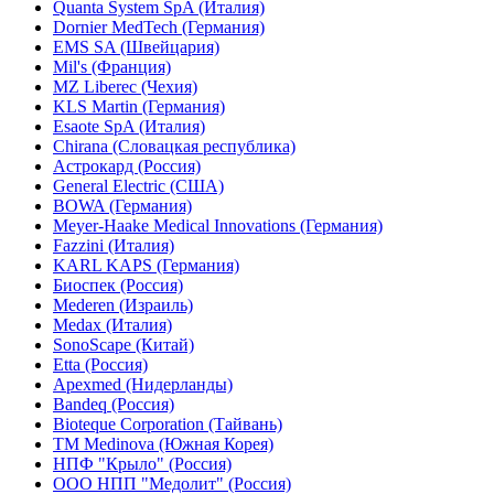
Quanta System SpA (Италия)
Dornier MedTech (Германия)
EMS SA (Швейцария)
Mil's (Франция)
MZ Liberec (Чехия)
KLS Martin (Германия)
Esaote SpA (Италия)
Chirana (Словацкая республика)
Астрокард (Россия)
General Electric (США)
BOWA (Германия)
Meyer-Haake Medical Innovations (Германия)
Fazzini (Италия)
KARL KAPS (Германия)
Биоспек (Россия)
Mederen (Израиль)
Medax (Италия)
SonoScape (Китай)
Etta (Россия)
Apexmed (Нидерланды)
Bandeq (Россия)
Bioteque Corporation (Тайвань)
TM Medinova (Южная Корея)
НПФ "Крыло" (Россия)
ООО НПП "Медолит" (Россия)