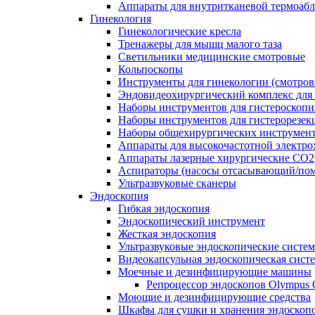
Аппараты для внутритканевой термоаб
Гинекология
Гинекологические кресла
Тренажеры для мышц малого таза
Светильники медицинские смотровые
Кольпоскопы
Инструменты для гинекологии (смотров
Эндовидеохирургический комплекс для 
Наборы инструментов для гистероскоп
Наборы инструментов для гистерорезек
Наборы общехирургических инструмент
Аппараты для высокочастотной электро
Аппараты лазерные хирургические СО2
Аспираторы (насосы отсасывающий/пом
Ультразвуковые сканеры
Эндоскопия
Гибкая эндоскопия
Эндоскопический инструмент
Жесткая эндоскопия
Ультразвуковые эндоскопические систе
Видеокапсульная эндоскопическая сист
Моечные и дезинфицирующие машины
Репроцессор эндоскопов Olympu
Моющие и дезинфицирующие средства
Шкафы для сушки и хранения эндоскоп