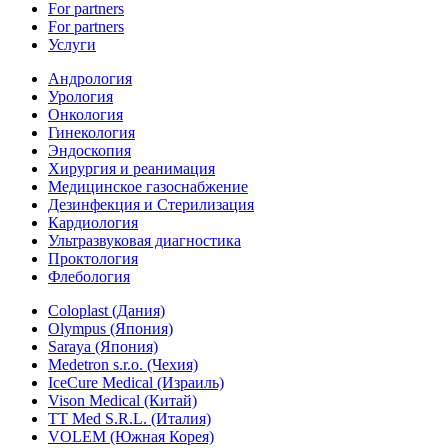
For partners
For partners
Услуги
Андрология
Урология
Онкология
Гинекология
Эндоскопия
Хирургия и реанимация
Медицинское газоснабжение
Дезинфекция и Стерилизация
Кардиология
Ультразвуковая диагностика
Проктология
Флебология
Coloplast (Дания)
Olympus (Япония)
Saraya (Япония)
Medetron s.r.o. (Чехия)
IceCure Medical (Израиль)
Vison Medical (Китай)
TT Med S.R.L. (Италия)
VOLEM (Южная Корея)