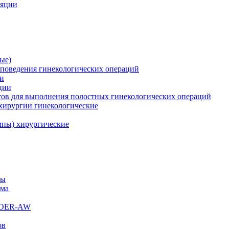
ляции
ые)
поведения гинекологических операций
ии
ции
ов для выполнения полостных гинекологических операций
хирургии гинекологические
пы) хирургические
мы
ема
s OER-AW
ов