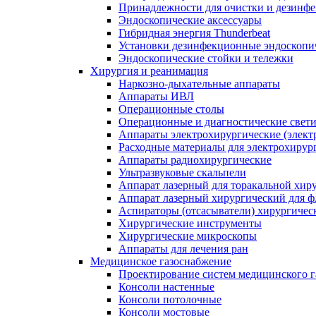
Принадлежности для очистки и дезинф
Эндоскопические аксессуары
Гибридная энергия Thunderbeat
Установки дезинфекционные эндоскопи
Эндоскопические стойки и тележки
Хирургия и реанимация
Наркозно-дыхательные аппараты
Аппараты ИВЛ
Операционные столы
Операционные и диагностические свет
Аппараты электрохирургические (элект
Расходные материалы для электрохирур
Аппараты радиохирургические
Ультразвуковые скальпели
Аппарат лазерный для торакальной хир
Аппарат лазерный хирургический для ф
Аспираторы (отсасыватели) хирургичес
Хирургические инструменты
Хирургические микроскопы
Аппараты для лечения ран
Медицинское газоснабжение
Проектирование систем медицинского 
Консоли настенные
Консоли потолочные
Консоли мостовые