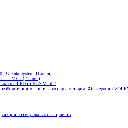
5 (Quanta System, Италия)
ла TT MED (Италия)
ники marLED от KLS Martin!
 реабилитации мышц тазового дна методом БОС-терапии VOLEM
функции и сексуальных расстройств