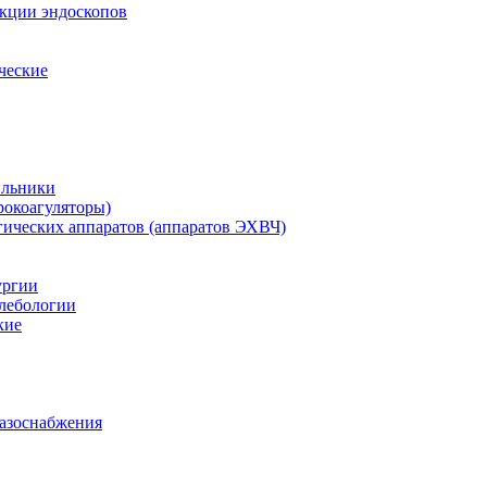
екции эндоскопов
ческие
ильники
рокоагуляторы)
гических аппаратов (аппаратов ЭХВЧ)
ургии
лебологии
кие
газоснабжения